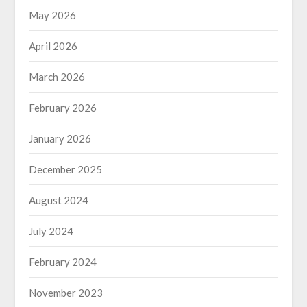
May 2026
April 2026
March 2026
February 2026
January 2026
December 2025
August 2024
July 2024
February 2024
November 2023