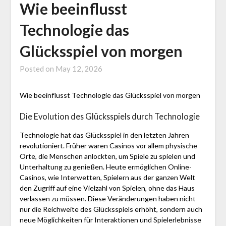
Wie beeinflusst
Technologie das
Glücksspiel von morgen
Posted on
May 12, 2026
Wie beeinflusst Technologie das Glücksspiel von morgen
Die Evolution des Glücksspiels durch Technologie
Technologie hat das Glücksspiel in den letzten Jahren
revolutioniert. Früher waren Casinos vor allem physische
Orte, die Menschen anlockten, um Spiele zu spielen und
Unterhaltung zu genießen. Heute ermöglichen Online-
Casinos, wie Interwetten, Spielern aus der ganzen Welt
den Zugriff auf eine Vielzahl von Spielen, ohne das Haus
verlassen zu müssen. Diese Veränderungen haben nicht
nur die Reichweite des Glücksspiels erhöht, sondern auch
neue Möglichkeiten für Interaktionen und Spielerlebnisse