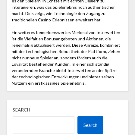
es den Spielern, in Echtzeit mit echten Dealern zu
interagieren, was das Spielerlebnis noch authentischer
macht. Dies zeigt, wie Technologie den Zugang zu
traditionellen Casino-Erlebnissen erweitert hat.
Ein weiteres bemerkenswertes Merkmal von Interwetten
ist die Vielfalt an Bonusangeboten und Aktionen, die
regelmäßig aktualisiert werden. Diese Anreize, kombiniert
mit der technologischen Robustheit der Plattform, ziehen
nicht nur neue Spieler an, sondern fördern auch die
Loyalität bestehender Kunden. In einer sich ständig
verändernden Branche bleibt Interwetten an der Spitze
der technologischen Entwicklungen und bietet seinen
Nutzern ein erstklassiges Spielerlebnis.
SEARCH
Search