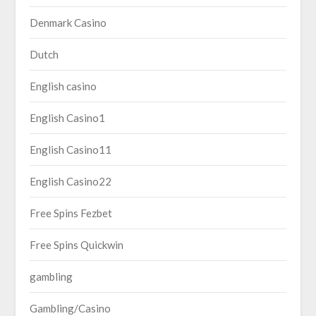
Denmark Casino
Dutch
English casino
English Casino1
English Casino11
English Casino22
Free Spins Fezbet
Free Spins Quickwin
gambling
Gambling/Casino