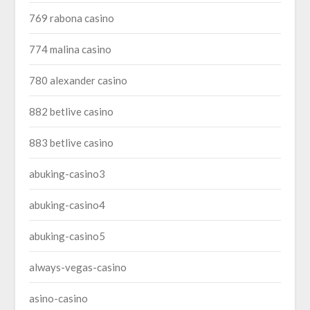
769 rabona casino
774 malina casino
780 alexander casino
882 betlive casino
883 betlive casino
abuking-casino3
abuking-casino4
abuking-casino5
always-vegas-casino
asino-casino