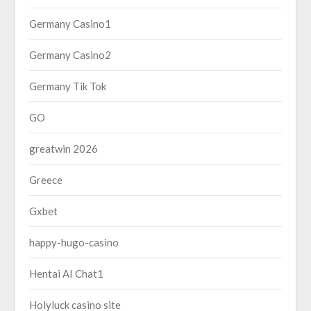
Germany Casino1
Germany Casino2
Germany Tik Tok
GO
greatwin 2026
Greece
Gxbet
happy-hugo-casino
Hentai AI Chat1
Holyluck casino site