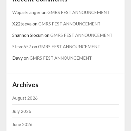
Wbparkranger
on
GMRS FEST ANNOUNCEMENT
X22teeva
on
GMRS FEST ANNOUNCEMENT
Shannon Slocum
on
GMRS FEST ANNOUNCEMENT
Steve657
on
GMRS FEST ANNOUNCEMENT
Davy
on
GMRS FEST ANNOUNCEMENT
Archives
August 2026
July 2026
June 2026