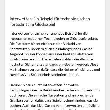
Interwetten: Ein Beispiel für technologischen
Fortschritt im Glücksspiel
Interwetten ist ein hervorragendes Beispiel für die
Integration moderner Technologien im Glücksspielsektor.
Die Plattform bietet nicht nur eine Vielzahl von
Sportwetten, sondern auch ein umfangreiches Casino-
Angebot. Spieler können aus einer breiten Palette von
Spielautomaten und Tischspielen wählen, die alle unter
höchsten Sicherheitsstandards angeboten werden. Diese
Maßnahmen sorgen dafür, dass die Nutzer ein sicheres und
zuverlässiges Spielerlebnis genießen können.
Darüber hinaus nutzt Interwetten innovative
Technologien, um die Benutzeroberfläche kontinuierlich zu
optimieren. Die einfache Navigation und ansprechende
Grafiken sorgen dafür, dass Spieler schnell finden, was sie
suchen. Auch das Live-Casino von Interwetten ermöglicht