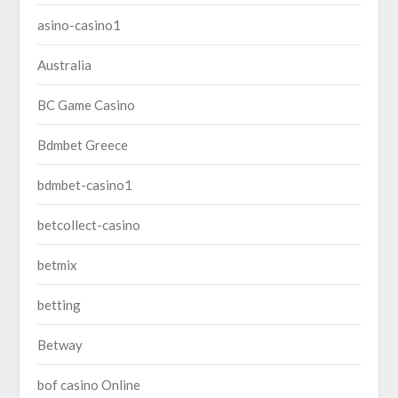
asino-casino1
Australia
BC Game Casino
Bdmbet Greece
bdmbet-casino1
betcollect-casino
betmix
betting
Betway
bof casino Online