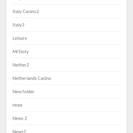
Italy Casino2
Italy3
Leisure
MrSloty
Nether2
Netherlands Casino
New folder
news
News 2
News2