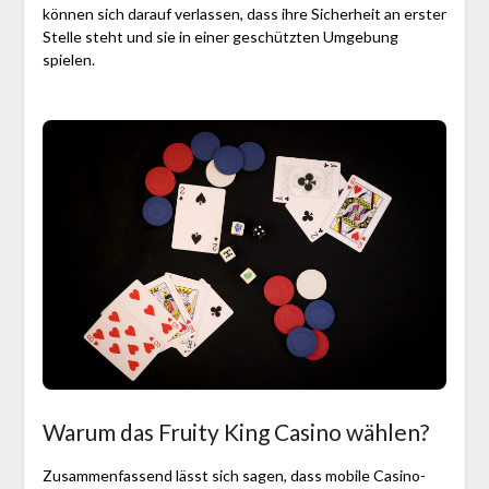
können sich darauf verlassen, dass ihre Sicherheit an erster
Stelle steht und sie in einer geschützten Umgebung
spielen.
Warum das Fruity King Casino wählen?
Zusammenfassend lässt sich sagen, dass mobile Casino-