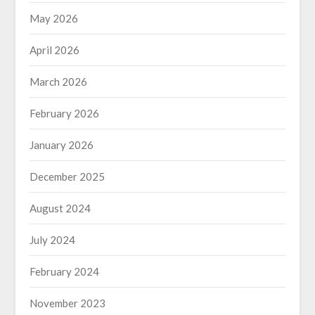
May 2026
April 2026
March 2026
February 2026
January 2026
December 2025
August 2024
July 2024
February 2024
November 2023