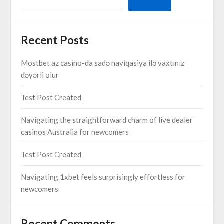
Recent Posts
Mostbet az casino-da sadə naviqasiya ilə vaxtınız
dəyərli olur
Test Post Created
Navigating the straightforward charm of live dealer
casinos Australia for newcomers
Test Post Created
Navigating 1xbet feels surprisingly effortless for
newcomers
Recent Comments