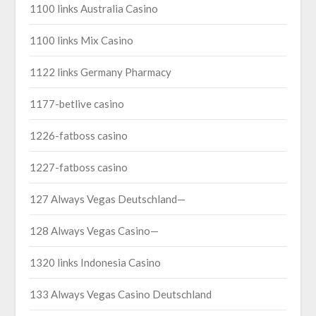
1100 links Australia Casino
1100 links Mix Casino
1122 links Germany Pharmacy
1177-betlive casino
1226-fatboss casino
1227-fatboss casino
127 Always Vegas Deutschland—
128 Always Vegas Casino—
1320 links Indonesia Casino
133 Always Vegas Casino Deutschland