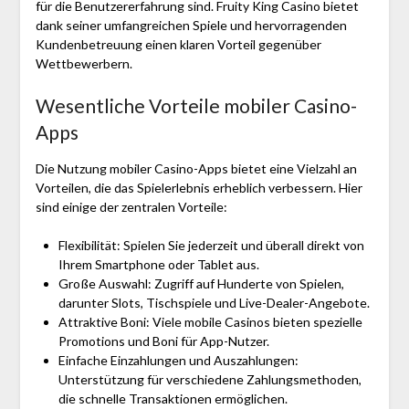
für die Benutzererfahrung sind. Fruity King Casino bietet
dank seiner umfangreichen Spiele und hervorragenden
Kundenbetreuung einen klaren Vorteil gegenüber
Wettbewerbern.
Wesentliche Vorteile mobiler Casino-
Apps
Die Nutzung mobiler Casino-Apps bietet eine Vielzahl an
Vorteilen, die das Spielerlebnis erheblich verbessern. Hier
sind einige der zentralen Vorteile:
Flexibilität:
Spielen Sie jederzeit und überall direkt von
Ihrem Smartphone oder Tablet aus.
Große Auswahl:
Zugriff auf Hunderte von Spielen,
darunter Slots, Tischspiele und Live-Dealer-Angebote.
Attraktive Boni:
Viele mobile Casinos bieten spezielle
Promotions und Boni für App-Nutzer.
Einfache Einzahlungen und Auszahlungen:
Unterstützung für verschiedene Zahlungsmethoden,
die schnelle Transaktionen ermöglichen.