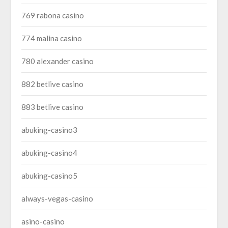
769 rabona casino
774 malina casino
780 alexander casino
882 betlive casino
883 betlive casino
abuking-casino3
abuking-casino4
abuking-casino5
always-vegas-casino
asino-casino