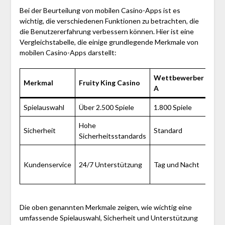
Bei der Beurteilung von mobilen Casino-Apps ist es
wichtig, die verschiedenen Funktionen zu betrachten, die
die Benutzererfahrung verbessern können. Hier ist eine
Vergleichstabelle, die einige grundlegende Merkmale von
mobilen Casino-Apps darstellt:
Wettbewerber
Wet
Merkmal
Fruity King Casino
A
B
Spielauswahl
Über 2.500 Spiele
1.800 Spiele
1.50
Hohe
Sicherheit
Standard
Basi
Sicherheitsstandards
Nur 
Kundenservice
24/7 Unterstützung
Tag und Nacht
bes
Zei
Die oben genannten Merkmale zeigen, wie wichtig eine
umfassende Spielauswahl, Sicherheit und Unterstützung