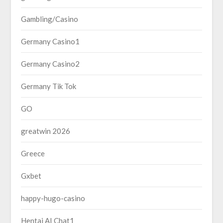
Gambling/Casino
Germany Casino1
Germany Casino2
Germany Tik Tok
GO
greatwin 2026
Greece
Gxbet
happy-hugo-casino
Hentai AI Chat1