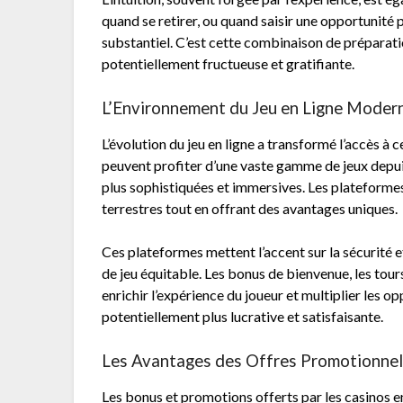
quand se retirer, ou quand saisir une opportunité p
substantiel. C’est cette combinaison de préparati
potentiellement fructueuse et gratifiante.
L’Environnement du Jeu en Ligne Moder
L’évolution du jeu en ligne a transformé l’accès à 
peuvent profiter d’une vaste gamme de jeux depuis 
plus sophistiquées et immersives. Les plateforme
terrestres tout en offrant des avantages uniques.
Ces plateformes mettent l’accent sur la sécurité 
de jeu équitable. Les bonus de bienvenue, les tour
enrichir l’expérience du joueur et multiplier les 
potentiellement plus lucrative et satisfaisante.
Les Avantages des Offres Promotionnel
Les bonus et promotions offerts par les casinos en