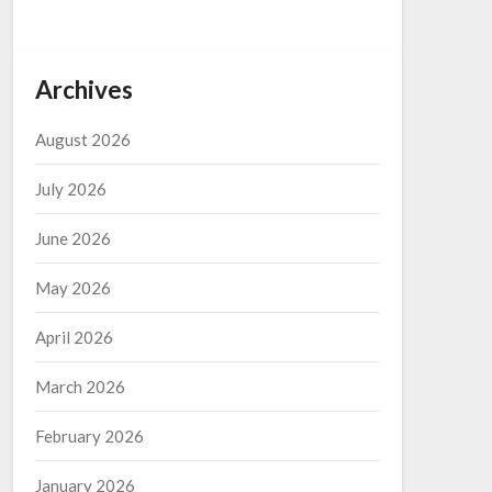
Archives
August 2026
July 2026
June 2026
May 2026
April 2026
March 2026
February 2026
January 2026