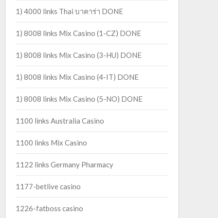
1) 4000 links Thai บาคาร่า DONE
1) 8008 links Mix Casino (1-CZ) DONE
1) 8008 links Mix Casino (3-HU) DONE
1) 8008 links Mix Casino (4-IT) DONE
1) 8008 links Mix Casino (5-NO) DONE
1100 links Australia Casino
1100 links Mix Casino
1122 links Germany Pharmacy
1177-betlive casino
1226-fatboss casino