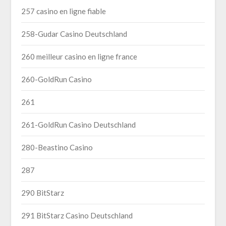
257 casino en ligne fiable
258-Gudar Casino Deutschland
260 meilleur casino en ligne france
260-GoldRun Casino
261
261-GoldRun Casino Deutschland
280-Beastino Casino
287
290 BitStarz
291 BitStarz Casino Deutschland