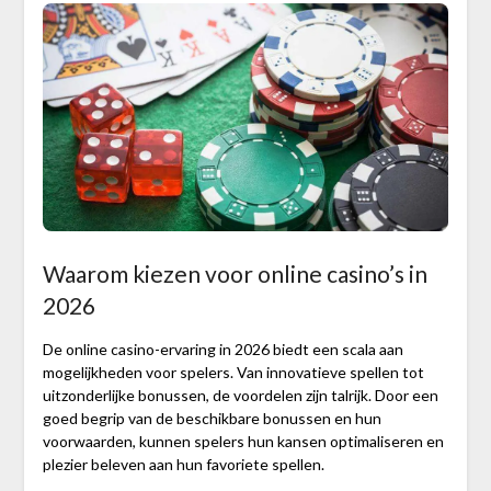
Waarom kiezen voor online casino’s in
2026
De online casino-ervaring in 2026 biedt een scala aan
mogelijkheden voor spelers. Van innovatieve spellen tot
uitzonderlijke bonussen, de voordelen zijn talrijk. Door een
goed begrip van de beschikbare bonussen en hun
voorwaarden, kunnen spelers hun kansen optimaliseren en
plezier beleven aan hun favoriete spellen.