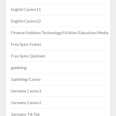
English Casino11
English Casino22
Finance/Hobbies/Technology/Utilities/Education/Media
Free Spins Fezbet
Free Spins Quickwin
gambling
Gambling/Casino
Germany Casino1
Germany Casino2
Germany Tik Tok