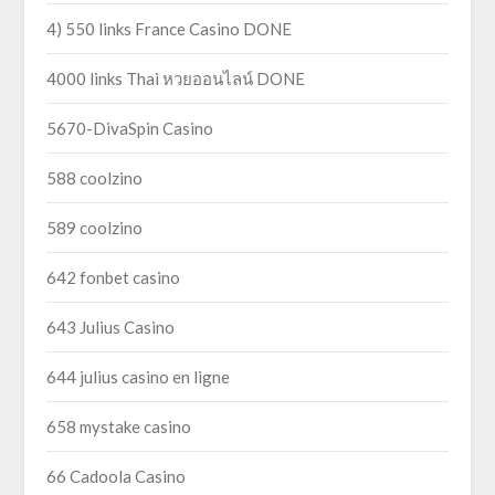
4) 550 links France Casino DONE
4000 links Thai หวยออนไลน์ DONE
5670-DivaSpin Casino
588 coolzino
589 coolzino
642 fonbet casino
643 Julius Casino
644 julius casino en ligne
658 mystake casino
66 Cadoola Casino