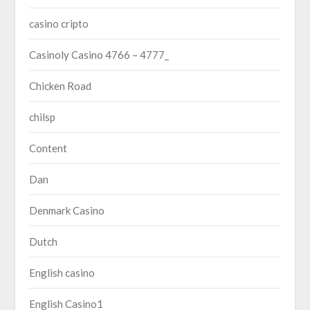
casino cripto
Casinoly Casino 4766 – 4777_
Chicken Road
chilsp
Content
Dan
Denmark Casino
Dutch
English casino
English Casino1