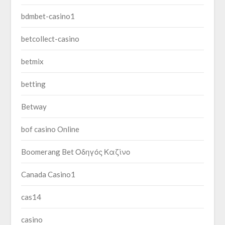
bdmbet-casino1
betcollect-casino
betmix
betting
Betway
bof casino Online
Boomerang Bet Οδηγός Καζίνο
Canada Casino1
cas14
casino