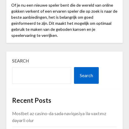
Of je nu een nieuwe speler bent die de wereld van online
gokken verkent of een ervaren speler die op zoek is naar de
beste aanbiedingen, het is belangrijk om goed
geïnformeerd te zijn. Dit maakt het mogelijk om optimaal
gebruik te maken van de geboden kansen en je
speelervaring te verrijken.
SEARCH
Search
Recent Posts
Mostbet az casino-da sadə naviqasiya ilə vaxtınız
dəyərli olur