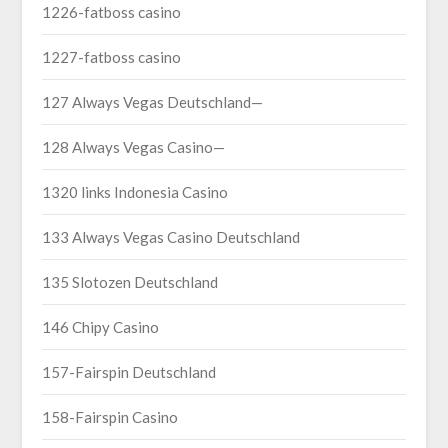
1226-fatboss casino
1227-fatboss casino
127 Always Vegas Deutschland—
128 Always Vegas Casino—
1320 links Indonesia Casino
133 Always Vegas Casino Deutschland
135 Slotozen Deutschland
146 Chipy Casino
157-Fairspin Deutschland
158-Fairspin Casino