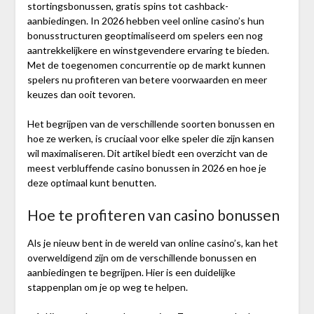
stortingsbonussen, gratis spins tot cashback-
aanbiedingen. In 2026 hebben veel online casino’s hun
bonusstructuren geoptimaliseerd om spelers een nog
aantrekkelijkere en winstgevendere ervaring te bieden.
Met de toegenomen concurrentie op de markt kunnen
spelers nu profiteren van betere voorwaarden en meer
keuzes dan ooit tevoren.
Het begrijpen van de verschillende soorten bonussen en
hoe ze werken, is cruciaal voor elke speler die zijn kansen
wil maximaliseren. Dit artikel biedt een overzicht van de
meest verbluffende casino bonussen in 2026 en hoe je
deze optimaal kunt benutten.
Hoe te profiteren van casino bonussen
Als je nieuw bent in de wereld van online casino’s, kan het
overweldigend zijn om de verschillende bonussen en
aanbiedingen te begrijpen. Hier is een duidelijke
stappenplan om je op weg te helpen.