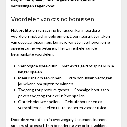
verrassingen tegenkomt.
Voordelen van casino bonussen
Het profiteren van casino bonussen kan meerdere
voordelen met zich meebrengen. Door gebruik te maken
van deze aanbiedingen, kun je je winsten verhogen en je
speelervaring verbeteren. Hier zijn enkele van de
belangrijkste voordelen:
Verhoogde speelduur — Met extra geld of spins kun je
langer spelen.
Meer kans om te winnen — Extra bonussen verhogen
jouw kans om prijzen te winnen.
Toegang tot premium games — Sommige bonussen
geven toegang tot exclusieve spellen.
Ontdek nieuwe spellen — Gebruik bonussen om
verschillende spellen uit te proberen zonder risico.
Door deze voordelen in overweging te nemen, kunnen
spelers strategisch hun benadering van online gokken