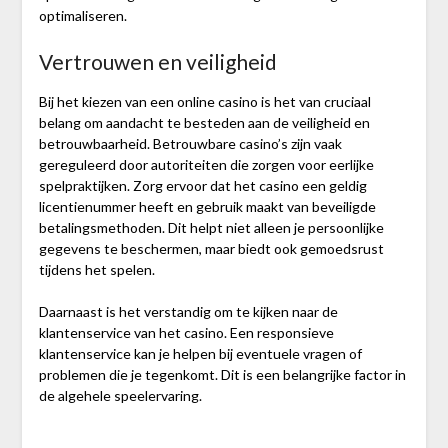
optimaliseren.
Vertrouwen en veiligheid
Bij het kiezen van een online casino is het van cruciaal
belang om aandacht te besteden aan de veiligheid en
betrouwbaarheid. Betrouwbare casino’s zijn vaak
gereguleerd door autoriteiten die zorgen voor eerlijke
spelpraktijken. Zorg ervoor dat het casino een geldig
licentienummer heeft en gebruik maakt van beveiligde
betalingsmethoden. Dit helpt niet alleen je persoonlijke
gegevens te beschermen, maar biedt ook gemoedsrust
tijdens het spelen.
Daarnaast is het verstandig om te kijken naar de
klantenservice van het casino. Een responsieve
klantenservice kan je helpen bij eventuele vragen of
problemen die je tegenkomt. Dit is een belangrijke factor in
de algehele speelervaring.