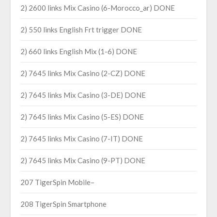
2) 2600 links Mix Casino (6-Morocco_ar) DONE
2) 550 links English Frt trigger DONE
2) 660 links English Mix (1-6) DONE
2) 7645 links Mix Casino (2-CZ) DONE
2) 7645 links Mix Casino (3-DE) DONE
2) 7645 links Mix Casino (5-ES) DONE
2) 7645 links Mix Casino (7-IT) DONE
2) 7645 links Mix Casino (9-PT) DONE
207 TigerSpin Mobile–
208 TigerSpin Smartphone