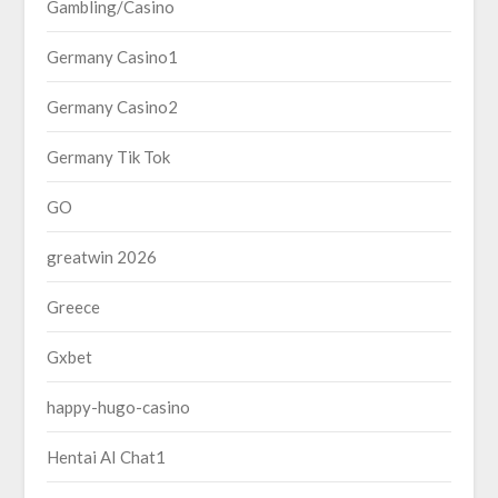
Gambling/Casino
Germany Casino1
Germany Casino2
Germany Tik Tok
GO
greatwin 2026
Greece
Gxbet
happy-hugo-casino
Hentai AI Chat1