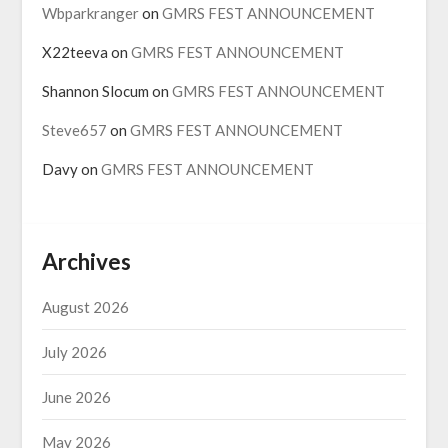
Wbparkranger
on
GMRS FEST ANNOUNCEMENT
X22teeva
on
GMRS FEST ANNOUNCEMENT
Shannon Slocum
on
GMRS FEST ANNOUNCEMENT
Steve657
on
GMRS FEST ANNOUNCEMENT
Davy
on
GMRS FEST ANNOUNCEMENT
Archives
August 2026
July 2026
June 2026
May 2026