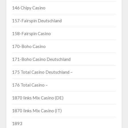
146 Chipy Casino
157-Fairspin Deutschland
158-Fairspin Casino
170-Boho Casino
171-Boho Casino Deutschland
175 Total Casino Deutschland –
176 Total Casino –
1870 links Mix Casino (DE)
1870 links Mix Casino (IT)
1893