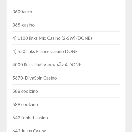
3600anch
365-casino
4) 1100 links Mix Casino (2-SW) (DONE)
4) 550 links France Casino DONE
4000 links Thai หวยออนไลน์ DONE
5670-DivaSpin Casino
588 coolzino
589 coolzino
642 fonbet casino
643 Julius Casino