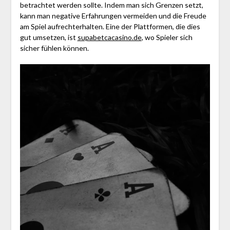
betrachtet werden sollte. Indem man sich Grenzen setzt,
kann man negative Erfahrungen vermeiden und die Freude
am Spiel aufrechterhalten. Eine der Plattformen, die dies
gut umsetzen, ist
supabetcacasino.de
, wo Spieler sich
sicher fühlen können.