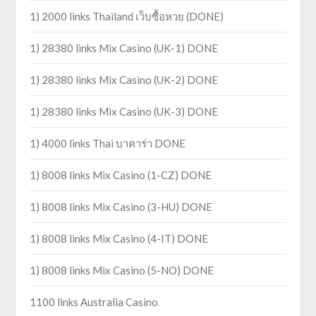
1) 2000 links Thailand เว็บซื้อหวย (DONE)
1) 28380 links Mix Casino (UK-1) DONE
1) 28380 links Mix Casino (UK-2) DONE
1) 28380 links Mix Casino (UK-3) DONE
1) 4000 links Thai บาคาร่า DONE
1) 8008 links Mix Casino (1-CZ) DONE
1) 8008 links Mix Casino (3-HU) DONE
1) 8008 links Mix Casino (4-IT) DONE
1) 8008 links Mix Casino (5-NO) DONE
1100 links Australia Casino