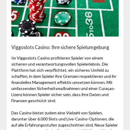
Viggoslots Casino: Ihre sichere Spielumgebung
Im Viggoslots Casino profitieren Spieler von einem
sicheren und verantwortungsvollen Spielerlebnis. Die
Plattform hat sich verpflichtet, ein sicheres Umfeld zu
schaffen, in dem Spieler ihre Grenzen respektieren und ihr
finanzielles Management effektiv umsetzen können. Mit
umfassenden Sicherheitsmaßnahmen und einer Curaçao-
Lizenz können Spieler sicher sein, dass ihre Daten und
Finanzen geschützt sind.
Das Casino bietet zudem eine Vielzahl von Spielen,
darunter über 6.000 Slots und Live-Casino-Optionen, die
auf alle Erfahrungsstufen zugeschnitten sind. Neue Spieler