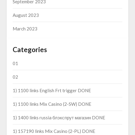
September 2023
August 2023
March 2023
Categories
01
02
1) 1100 links English Frt trigger DONE
1) 1100 links Mix Casino (2-SW) DONE
1) 1400 links russia блэкспрут магазин DONE
1) 157190 links Mix Casino (2-PL) DONE