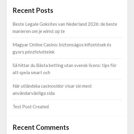
Recent Posts
Beste Legale Goksites van Nederland 2026: de beste
manieren om je winst op te
Magyar Online Casino: biztonságos kifizetések és
gyors pénzfelvételek
Så hittar du Bästa betting utan svensk licens: tips för
att spela smart och
När utländska casinosidor visar sin mest
användarvänliga sida
Test Post Created
Recent Comments