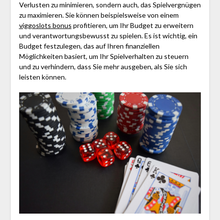
Verlusten zu minimieren, sondern auch, das Spielvergnügen
zu maximieren. Sie können beispielsweise von einem
viggoslots bonus
profitieren, um Ihr Budget zu erweitern
und verantwortungsbewusst zu spielen. Es ist wichtig, ein
Budget festzulegen, das auf Ihren finanziellen
Möglichkeiten basiert, um Ihr Spielverhalten zu steuern
und zu verhindern, dass Sie mehr ausgeben, als Sie sich
leisten können.