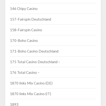
146 Chipy Casino
157-Fairspin Deutschland
158-Fairspin Casino
170-Boho Casino
171-Boho Casino Deutschland
175 Total Casino Deutschland –
176 Total Casino –
1870 links Mix Casino (DE)
1870 links Mix Casino (IT)
1893