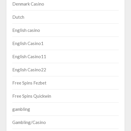
Denmark Casino
Dutch
English casino
English Casino1
English Casino11
English Casino22
Free Spins Fezbet
Free Spins Quickwin
gambling
Gambling/Casino