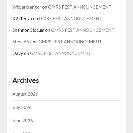
Wbparkranger
on
GMRS FEST ANNOUNCEMENT
X22teeva
on
GMRS FEST ANNOUNCEMENT
Shannon Slocum
on
GMRS FEST ANNOUNCEMENT
Steve657
on
GMRS FEST ANNOUNCEMENT
Davy
on
GMRS FEST ANNOUNCEMENT
Archives
August 2026
July 2026
June 2026