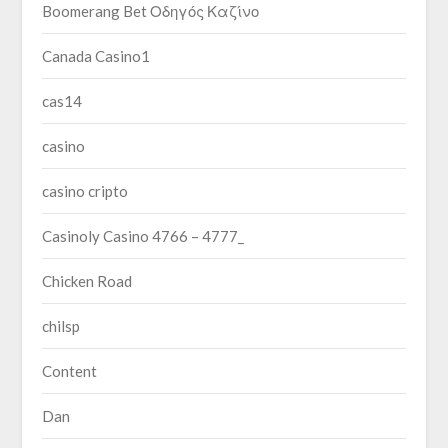
Boomerang Bet Οδηγός Καζίνο
Canada Casino1
cas14
casino
casino cripto
Casinoly Casino 4766 – 4777_
Chicken Road
chilsp
Content
Dan