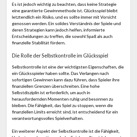
Es ist jedoch wichtig zu beachten, dass keine Strategie
eine garantierte Gewinnmethode ist. Glücksspiel bleibt
letztendlich ein Risiko, und es sollte immer mit Vorsicht
genossen werden. Ein solides Verständnis der Spiele und
deren Strategien kann jedoch helfen, informierte
Entscheidungen zu treffen, die sowohl Spaß als auch
finanzielle Stabilität fördern.
Die Rolle der Selbstkontrolle im Glücksspiel
Selbstkontrolle ist eine der wichtigsten Eigenschaften, die
ein Glücksspieler haben sollte. Das Verlangen nach
sofortigen Gewinnen kann dazu führen, dass Spieler ihre
finanziellen Grenzen überschreiten. Eine hohe
Selbstdisziplin ist erforderlich, um auch in
herausfordernden Momenten ruhig und besonnen zu
bleiben. Die Fähigkeit, das Spiel zu stoppen, wenn die
finanziellen Limits erreicht sind, ist entscheidend für ein
verantwortungsvolles Spielverhalten.
Ein weiterer Aspekt der Selbstkontrolle ist die Fähigkeit,