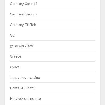
Germany Casino1
Germany Casino2
Germany Tik Tok
GO
greatwin 2026
Greece
Gxbet
happy-hugo-casino
Hentai AI Chat1
Holyluck casino site