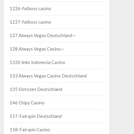
1226-fatboss casino
1227-fatboss casino
127 Always Vegas Deutschland—
128 Always Vegas Casino—
1320 links Indonesia Casino
133 Always Vegas Casino Deutschland
135 Slotozen Deutschland
146 Chipy Casino
157-Fairspin Deutschland
158-Fairspin Casino