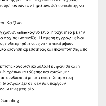
ίηση αυτών των βημάτων, ώστε ο παίκτης να
του Καζίνο
ρονων online καζίνο είναι η ταχύτητα με την
να αρχίσει να παίζει. Η άμεση εγγραφή είναι
τους ενδιαφερόμενους να παρακάμψουν
 μια αίσθηση αμεσότητας και ικανοποίησης από
επίσης καθοριστικό ρόλο. Η εμφάνιση και η
ιλών τρόπων κατάθεσης και ανάληψης
ό, σε συνδυασμό με μια αποτελεσματική
, διασφαλίζει ότι δεν θα υπάρξουν
σουν την εμπειρία.
 Gambling