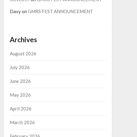
Davy
on
GMRS FEST ANNOUNCEMENT
Archives
August 2026
July 2026
June 2026
May 2026
April 2026
March 2026
February 2026