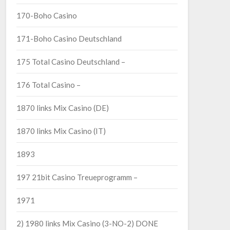
170-Boho Casino
171-Boho Casino Deutschland
175 Total Casino Deutschland –
176 Total Casino –
1870 links Mix Casino (DE)
1870 links Mix Casino (IT)
1893
197 21bit Casino Treueprogramm –
1971
2) 1980 links Mix Casino (3-NO-2) DONE