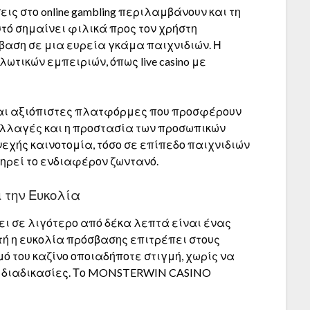
ις στο online gambling περιλαμβάνουν και τη
υτό σημαίνει φιλικά προς τον χρήστη
βαση σε μια ευρεία γκάμα παιχνιδιών. Η
ωτικών εμπειριών, όπως live casino με
και αξιόπιστες πλατφόρμες που προσφέρουν
αλλαγές και η προστασία των προσωπικών
εχής καινοτομία, τόσο σε επίπεδο παιχνιδιών
τηρεί το ενδιαφέρον ζωντανό.
 την Ευκολία
ει σε λιγότερο από δέκα λεπτά είναι ένας
ή η ευκολία πρόσβασης επιτρέπει στους
 του καζίνο οποιαδήποτε στιγμή, χωρίς να
ς διαδικασίες. Το MONSTERWIN CASINO