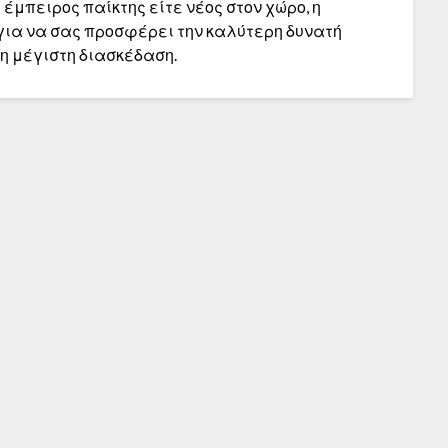
 έμπειρος παίκτης είτε νέος στον χώρο, η
ια να σας προσφέρει την καλύτερη δυνατή
τη μέγιστη διασκέδαση.