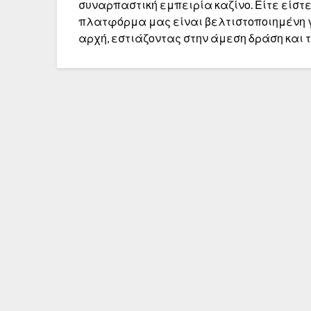
συναρπαστική εμπειρία καζίνο. Είτε είστε
πλατφόρμα μας είναι βελτιστοποιημένη γ
αρχή, εστιάζοντας στην άμεση δράση και 