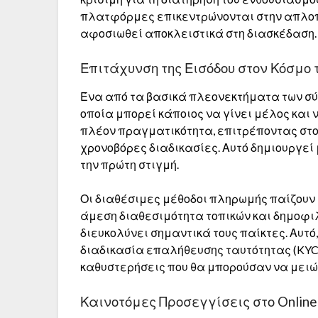
πλατφόρμες επικεντρώνονται στην απλοπο
αφοσιωθεί αποκλειστικά στη διασκέδαση.
Επιτάχυνση της Εισόδου στον Κόσμο 
Ένα από τα βασικά πλεονεκτήματα των σύγχ
οποία μπορεί κάποιος να γίνει μέλος και 
πλέον πραγματικότητα, επιτρέποντας σ
χρονοβόρες διαδικασίες. Αυτό δημιουργεί
την πρώτη στιγμή.
Οι διαθέσιμες μέθοδοι πληρωμής παίζουν 
άμεση διαθεσιμότητα τοπικών και δημοφ
διευκολύνει σημαντικά τους παίκτες. Αυτ
διαδικασία επαλήθευσης ταυτότητας (KYC)
καθυστερήσεις που θα μπορούσαν να μειώ
Καινοτόμες Προσεγγίσεις στο Online