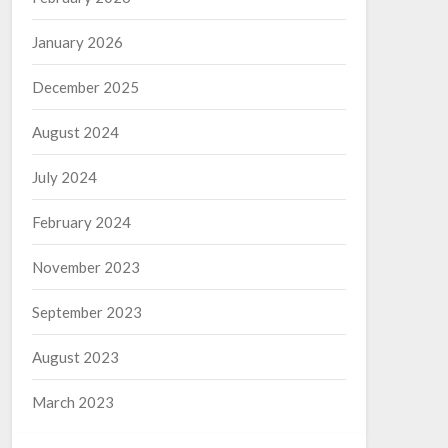
January 2026
December 2025
August 2024
July 2024
February 2024
November 2023
September 2023
August 2023
March 2023