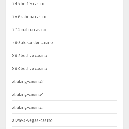
745 betify casino
769 rabona casino
774 malina casino
780 alexander casino
882 betlive casino
883 betlive casino
abuking-casino3
abuking-casino4
abuking-casino5
always-vegas-casino