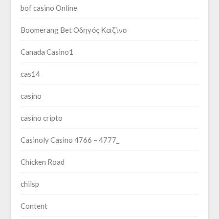
bof casino Online
Boomerang Bet Οδηγός Καζίνο
Canada Casino1
cas14
casino
casino cripto
Casinoly Casino 4766 – 4777_
Chicken Road
chilsp
Content