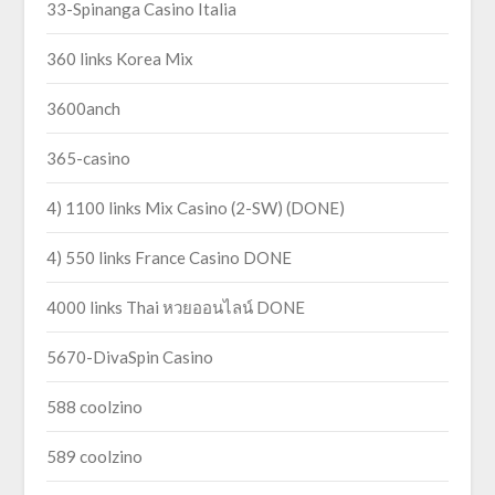
33-Spinanga Casino Italia
360 links Korea Mix
3600anch
365-casino
4) 1100 links Mix Casino (2-SW) (DONE)
4) 550 links France Casino DONE
4000 links Thai หวยออนไลน์ DONE
5670-DivaSpin Casino
588 coolzino
589 coolzino