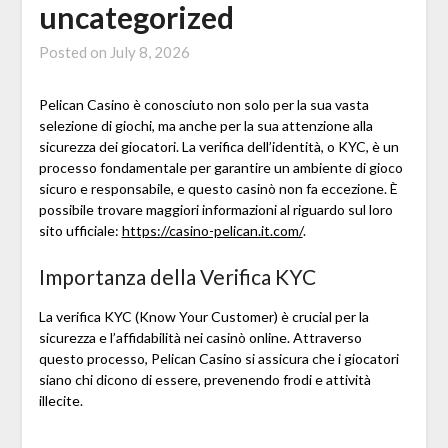
uncategorized
Posted on
July 8, 2026
Pelican Casino è conosciuto non solo per la sua vasta
selezione di giochi, ma anche per la sua attenzione alla
sicurezza dei giocatori. La verifica dell’identità, o KYC, è un
processo fondamentale per garantire un ambiente di gioco
sicuro e responsabile, e questo casinò non fa eccezione. È
possibile trovare maggiori informazioni al riguardo sul loro
sito ufficiale:
https://casino-pelican.it.com/
.
Importanza della Verifica KYC
La verifica KYC (Know Your Customer) è crucial per la
sicurezza e l’affidabilità nei casinò online. Attraverso
questo processo, Pelican Casino si assicura che i giocatori
siano chi dicono di essere, prevenendo frodi e attività
illecite.