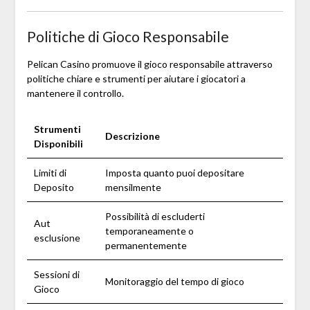
Politiche di Gioco Responsabile
Pelican Casino promuove il gioco responsabile attraverso
politiche chiare e strumenti per aiutare i giocatori a
mantenere il controllo.
Strumenti
Descrizione
Disponibili
Limiti di
Imposta quanto puoi depositare
Deposito
mensilmente
Possibilità di escluderti
Aut
temporaneamente o
esclusione
permanentemente
Sessioni di
Monitoraggio del tempo di gioco
Gioco