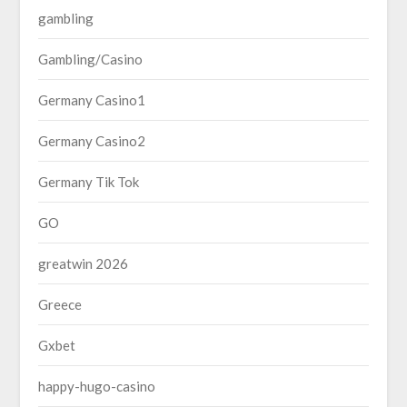
gambling
Gambling/Casino
Germany Casino1
Germany Casino2
Germany Tik Tok
GO
greatwin 2026
Greece
Gxbet
happy-hugo-casino