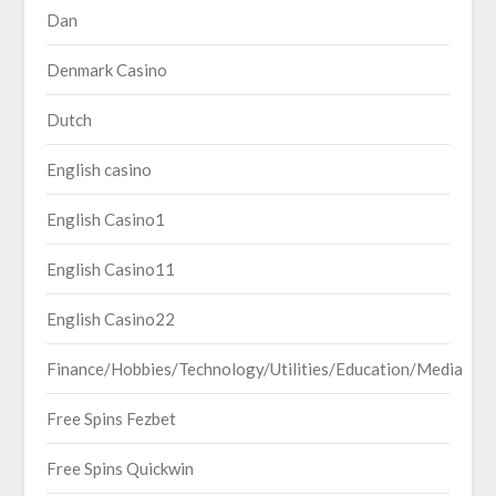
Dan
Denmark Casino
Dutch
English casino
English Casino1
English Casino11
English Casino22
Finance/Hobbies/Technology/Utilities/Education/Media
Free Spins Fezbet
Free Spins Quickwin