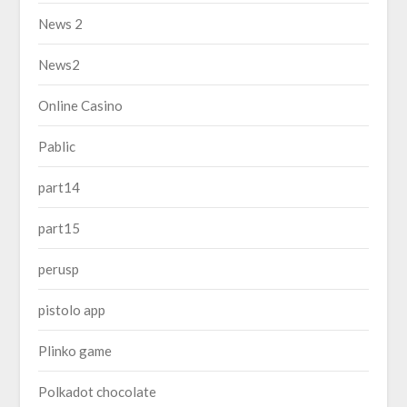
News 2
News2
Online Casino
Pablic
part14
part15
perusp
pistolo app
Plinko game
Polkadot chocolate