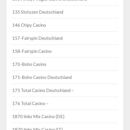
135 Slotozen Deutschland
146 Chipy Casino
157-Fairspin Deutschland
158-Fairspin Casino
170-Boho Casino
171-Boho Casino Deutschland
175 Total Casino Deutschland –
176 Total Casino –
1870 links Mix Casino (DE)
1870 links Mix Casino (IT)