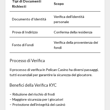
Tipi di Documenti
Scopo
Richiesti
Verifica dell’identità
Documento d’Identità
personale
Prova di Indirizzo
Conferma della residenza
Verifica della provenienza dei
Fonte di Fondi
fondi
Processo di Verifica
Il processo di verifica in Pelican Casino ha diversi passaggi,
tutti essenziali per garantire la sicurezza del giocatore.
Benefici della Verifica KYC
– Riduzione del rischio di frodi
– Maggiore sicurezza per i giocatori
– Protezione dell’integrità del casinò