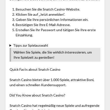
Besuchen Sie die Snatch Casino-Website.
Klicken Sie auf „Jetzt anmelden“.
Geben Sie Ihre persönlichen Informationen ein.
Bestätigen Sie Ihre E-Mail-Adresse.
Erstellen Sie Ihr Passwort und tätigen Sie Ihre erste
Einzahlung.
Tipps zur Spielauswahl
Wählen Sie Spiele, die Sie wirklich interessieren, um
Ihre Spielzeit zu genießen!
Quick Facts about Snatch Casino
Snatch Casino bietet über 1.000 Spiele, attraktive Boni,
und einen schnellen Kundensupport.
Did You Know about Snatch Casino?
Snatch Casino hat regelmäßig neue Spiele und aufregende