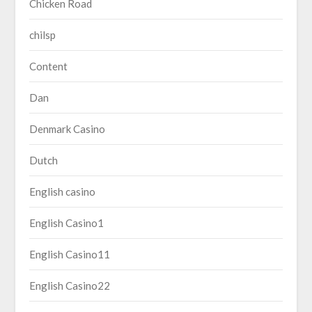
Chicken Road
chilsp
Content
Dan
Denmark Casino
Dutch
English casino
English Casino1
English Casino11
English Casino22