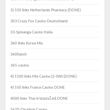
3) 550 links Netherlands Pharmacy (DONE)
303 Crazy Fox Casino Deutschland
33-Spinanga Casino Italia
360 links Korea Mix
3600anch
365-casino
4) 1100 links Mix Casino (2-SW) (DONE)
4) 550 links France Casino DONE
4000 links Thai หวยออนไลน์ DONE
5670-DivaSpin Casino