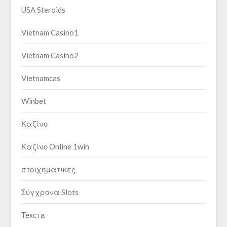
USA Steroids
Vietnam Casino1
Vietnam Casino2
Vietnamcas
Winbet
Καζίνο
Καζίνο Online 1win
στοιχηματικες
Σύγχρονα Slots
Текста