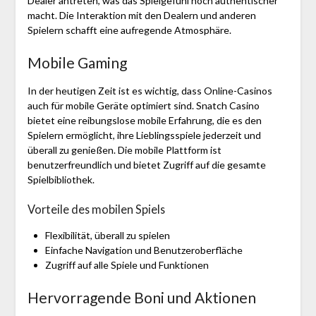
Dealer antreten, was das Spielgefühl noch authentischer
macht. Die Interaktion mit den Dealern und anderen
Spielern schafft eine aufregende Atmosphäre.
Mobile Gaming
In der heutigen Zeit ist es wichtig, dass Online-Casinos
auch für mobile Geräte optimiert sind. Snatch Casino
bietet eine reibungslose mobile Erfahrung, die es den
Spielern ermöglicht, ihre Lieblingsspiele jederzeit und
überall zu genießen. Die mobile Plattform ist
benutzerfreundlich und bietet Zugriff auf die gesamte
Spielbibliothek.
Vorteile des mobilen Spiels
Flexibilität, überall zu spielen
Einfache Navigation und Benutzeroberfläche
Zugriff auf alle Spiele und Funktionen
Hervorragende Boni und Aktionen