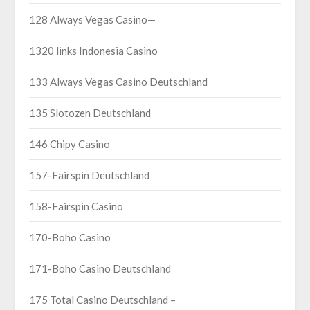
128 Always Vegas Casino—
1320 links Indonesia Casino
133 Always Vegas Casino Deutschland
135 Slotozen Deutschland
146 Chipy Casino
157-Fairspin Deutschland
158-Fairspin Casino
170-Boho Casino
171-Boho Casino Deutschland
175 Total Casino Deutschland –