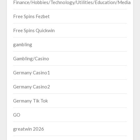
Finance/Hobbies/Technology/Utilities/Education/Media
Free Spins Fezbet
Free Spins Quickwin
gambling
Gambling/Casino
Germany Casino1
Germany Casino2
Germany Tik Tok
GO
greatwin 2026