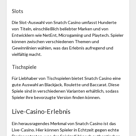
Slots
Die Slot-Auswahl von Snatch Casino umfasst Hunderte
von Titeln, einschließlich beliebter Marken und von
Entwicklern wie NetEnt, Microgaming und Playtech. Spieler
können zwischen verschiedenen Themen und
Gewinnlinien wählen, was das Erlebnis aufregend und
vielfältig macht.
Tischspiele
Für Liebhaber von Tischspielen bietet Snatch Casino eine
gute Auswahl an Blackjack, Roulette und Baccarat. Diese
Spiele sind in verschiedenen Varianten erhältlich, sodass
Spieler ihre bevorzugte Version finden können.
Live-Casino-Erlebnis
Ein herausragendes Merkmal von Snatch Casino ist das
Live-Casino. Hier können Spieler in Echtzeit gegen echte