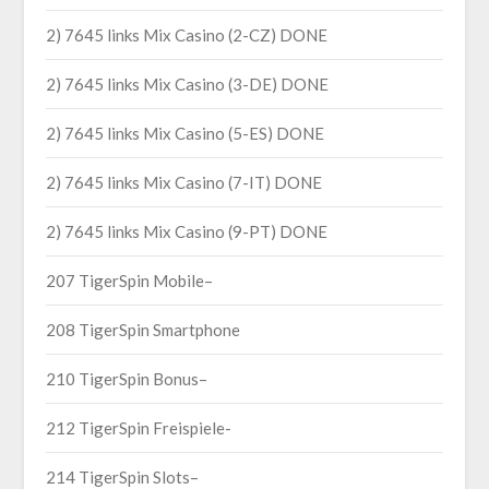
2) 7645 links Mix Casino (2-CZ) DONE
2) 7645 links Mix Casino (3-DE) DONE
2) 7645 links Mix Casino (5-ES) DONE
2) 7645 links Mix Casino (7-IT) DONE
2) 7645 links Mix Casino (9-PT) DONE
207 TigerSpin Mobile–
208 TigerSpin Smartphone
210 TigerSpin Bonus–
212 TigerSpin Freispiele-
214 TigerSpin Slots–