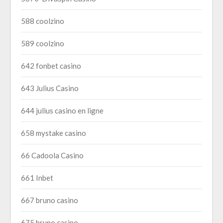
588 coolzino
589 coolzino
642 fonbet casino
643 Julius Casino
644 julius casino en ligne
658 mystake casino
66 Cadoola Casino
661 Inbet
667 bruno casino
675 bruno casino