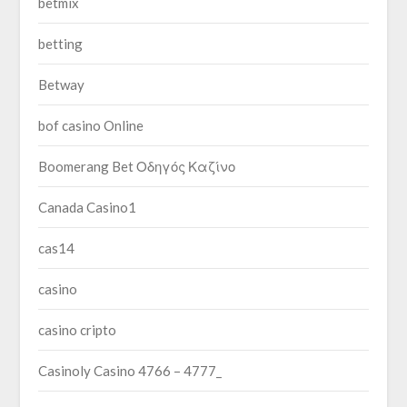
betmix
betting
Betway
bof casino Online
Boomerang Bet Οδηγός Καζίνο
Canada Casino1
cas14
casino
casino cripto
Casinoly Casino 4766 – 4777_