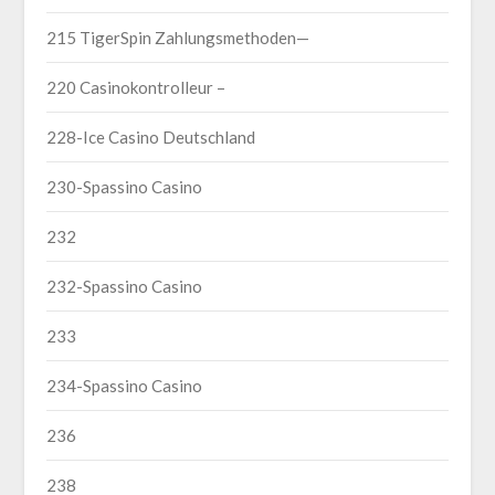
215 TigerSpin Zahlungsmethoden—
220 Casinokontrolleur –
228-Ice Casino Deutschland
230-Spassino Casino
232
232-Spassino Casino
233
234-Spassino Casino
236
238