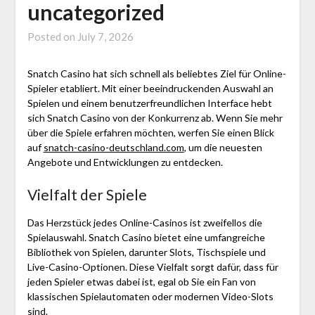
uncategorized
Posted on
July 7, 2026
Snatch Casino hat sich schnell als beliebtes Ziel für Online-
Spieler etabliert. Mit einer beeindruckenden Auswahl an
Spielen und einem benutzerfreundlichen Interface hebt
sich Snatch Casino von der Konkurrenz ab. Wenn Sie mehr
über die Spiele erfahren möchten, werfen Sie einen Blick
auf
snatch-casino-deutschland.com
, um die neuesten
Angebote und Entwicklungen zu entdecken.
Vielfalt der Spiele
Das Herzstück jedes Online-Casinos ist zweifellos die
Spielauswahl. Snatch Casino bietet eine umfangreiche
Bibliothek von Spielen, darunter Slots, Tischspiele und
Live-Casino-Optionen. Diese Vielfalt sorgt dafür, dass für
jeden Spieler etwas dabei ist, egal ob Sie ein Fan von
klassischen Spielautomaten oder modernen Video-Slots
sind.