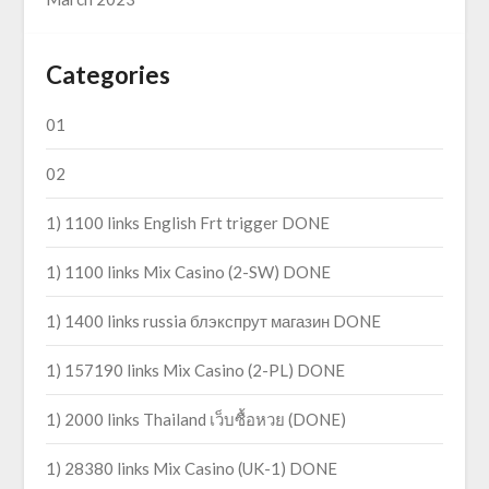
Categories
01
02
1) 1100 links English Frt trigger DONE
1) 1100 links Mix Casino (2-SW) DONE
1) 1400 links russia блэкспрут магазин DONE
1) 157190 links Mix Casino (2-PL) DONE
1) 2000 links Thailand เว็บซื้อหวย (DONE)
1) 28380 links Mix Casino (UK-1) DONE