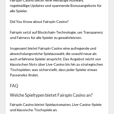
Fairspin Casino bietet eine vielfältige Auswahl,
regelmäßige Updates und spannende Bonusangebote für
alle Spieler.
Did You Know about Fairspin Casino?
Fairspin setzt auf Blockchain-Technologie, um Transparenz
und Fairness für alle Spieler zu gewährleisten.
Insgesamt bietet Fairspin Casino eine aufregende und
abwechslungsreiche Spielauswahl, die sowohl neue als
auch erfahrene Spieler anspricht. Das Angebot reicht von
klassischen Slots über Live-Casino bis hin zu strategischen
Tischspielen, was sicherstellt, dass jeder Spieler etwas
Passendes findet.
FAQ
Welche Spieltypen bietet Fairspin Casino an?
Fairspin Casino bietet Spielautomaten, Live-Casino-Spiele
und klassische Tischspiele an.