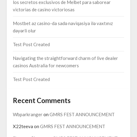
los secretos exclusivos de Melbet para saborear
victorias de casino victoriosas
Mostbet az casino-da sadə naviqasiya ilə vaxtınız
dəyərli olur
Test Post Created
Navigating the straightforward charm of live dealer
casinos Australia for newcomers
Test Post Created
Recent Comments
Wbparkranger
on
GMRS FEST ANNOUNCEMENT
X22teeva
on
GMRS FEST ANNOUNCEMENT