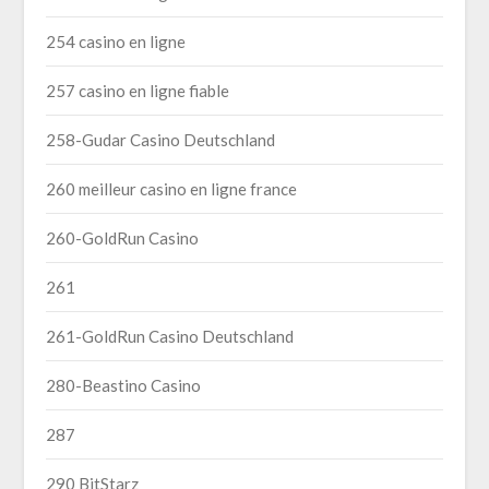
254 casino en ligne
257 casino en ligne fiable
258-Gudar Casino Deutschland
260 meilleur casino en ligne france
260-GoldRun Casino
261
261-GoldRun Casino Deutschland
280-Beastino Casino
287
290 BitStarz