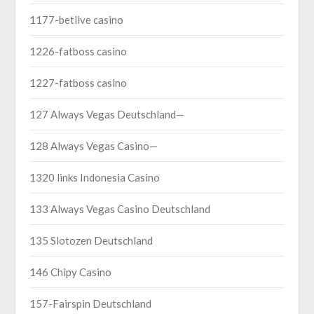
1177-betlive casino
1226-fatboss casino
1227-fatboss casino
127 Always Vegas Deutschland—
128 Always Vegas Casino—
1320 links Indonesia Casino
133 Always Vegas Casino Deutschland
135 Slotozen Deutschland
146 Chipy Casino
157-Fairspin Deutschland