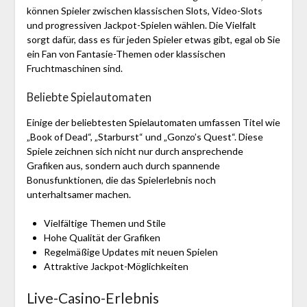
können Spieler zwischen klassischen Slots, Video-Slots
und progressiven Jackpot-Spielen wählen. Die Vielfalt
sorgt dafür, dass es für jeden Spieler etwas gibt, egal ob Sie
ein Fan von Fantasie-Themen oder klassischen
Fruchtmaschinen sind.
Beliebte Spielautomaten
Einige der beliebtesten Spielautomaten umfassen Titel wie
„Book of Dead“, „Starburst“ und „Gonzo’s Quest“. Diese
Spiele zeichnen sich nicht nur durch ansprechende
Grafiken aus, sondern auch durch spannende
Bonusfunktionen, die das Spielerlebnis noch
unterhaltsamer machen.
Vielfältige Themen und Stile
Hohe Qualität der Grafiken
Regelmäßige Updates mit neuen Spielen
Attraktive Jackpot-Möglichkeiten
Live-Casino-Erlebnis