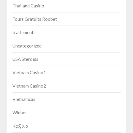
Thailand Casino
Tours Gratuits Roobet
traitements
Uncategorized
USA Steroids
Vietnam Casino1
Vietnam Casino2
Vietnamcas
Winbet
Καζίνο