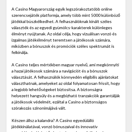
A Casino Magyarország egyik legszórakoztatóbb online
szerencsejáték platformja, amely több mint 5000 különböző
játékkal büszkélkedhet. A felhasználóknak kínált széles
választék és az egyedi gyümölcs-karakterek különleges
élményt nyújtanak. Az oldal célja, hogy vizuálisan vonzó és
izgalmas játékélményt teremtsen a játékosok számára,
miközben a bónuszok és promóciók széles spektrumát is
felkínálja.
A Casino teljes mértékben magyar nyelvű, ami megkönnyíti
a hazai játékosok számára a navigációt és a bónuszok
választását. A felhasználók könnyedén eligibilis ajánlatokat
választhatnak, amelyeket az oldal folyamatosan frissít, hogy
a legjobb lehetőségeket biztosítsa. A biztonságra
helyezett hangsúly és a megbízható tranzakciók garantálják
a játékosok védelmét, ezáltal a Casino a biztonságos
szórakozás szinonimájává vált.
Készen állsz a kalandra? A Casino egyedülálló
játékkínálatával, vonzó bónuszaival és innovatív