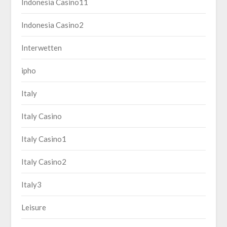
Indonesia Casino11
Indonesia Casino2
Interwetten
ipho
Italy
Italy Casino
Italy Casino1
Italy Casino2
Italy3
Leisure