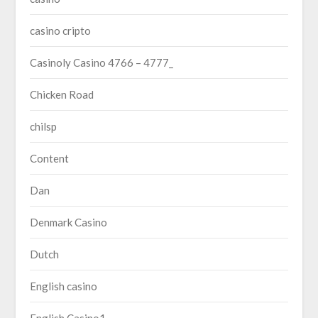
casino cripto
Casinoly Casino 4766 – 4777_
Chicken Road
chilsp
Content
Dan
Denmark Casino
Dutch
English casino
English Casino1