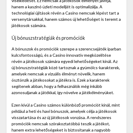
viselkedését. Ez nemcsak a játékosok élményét javítja,
hanem a kaszinó üzleti modelljét is optimalizálja. A
technológiai újítások révén a Casino nemcsak lépést tart a
versenytársakkal, hanem számos új lehetőséget is teremt a
játékosok számára.
Új bónuszstratégiák és promóciók
A bónuszok és promóciók szerepe a szerencsejáték iparban
kulcsfontosságú, és a Casino innovatív megközelítése
révén a játékosok számára egyedi lehetőségeket kínál. Az
új bónuszstratégiák közé tartoznak a gyümölcs-karakterek,
amelyek nemcsak a vizuális élményt növelik, hanem
ösztönzik a játékosokat a játékra is. Ezek a karakterek
segítenek abban, hogy a felhasználók még inkább
azonosuljanak a játékkal, így növelve a játékélményüket.
Ezen kívül a Casino számos különböző promóciót kínál, mint
például a heti és havi bónuszok, amelyek célja a játékosok
visszatartása és az új játékosok vonzása. A rendszeres
promóciók nemcsak szórakoztatóbbá teszik a játékot,
hanem extra lehetőségeket is biztosítanak a nagyobb