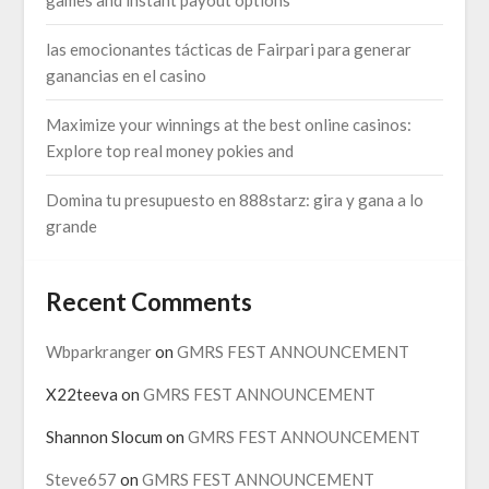
games and instant payout options
las emocionantes tácticas de Fairpari para generar
ganancias en el casino
Maximize your winnings at the best online casinos:
Explore top real money pokies and
Domina tu presupuesto en 888starz: gira y gana a lo
grande
Recent Comments
Wbparkranger
on
GMRS FEST ANNOUNCEMENT
X22teeva
on
GMRS FEST ANNOUNCEMENT
Shannon Slocum
on
GMRS FEST ANNOUNCEMENT
Steve657
on
GMRS FEST ANNOUNCEMENT