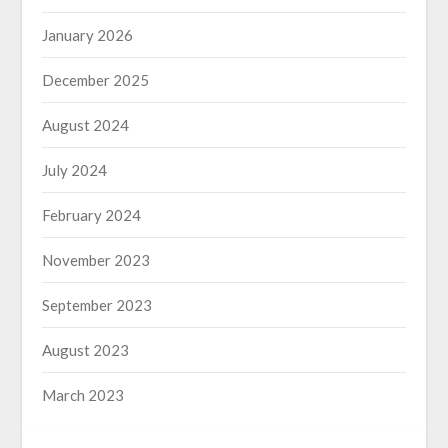
January 2026
December 2025
August 2024
July 2024
February 2024
November 2023
September 2023
August 2023
March 2023