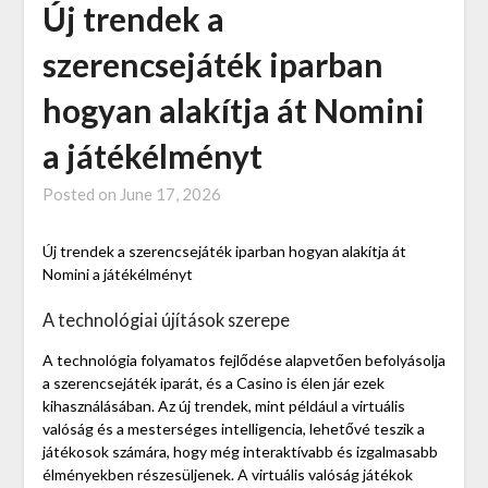
Új trendek a
szerencsejáték iparban
hogyan alakítja át Nomini
a játékélményt
Posted on
June 17, 2026
Új trendek a szerencsejáték iparban hogyan alakítja át
Nomini a játékélményt
A technológiai újítások szerepe
A technológia folyamatos fejlődése alapvetően befolyásolja
a szerencsejáték iparát, és a Casino is élen jár ezek
kihasználásában. Az új trendek, mint például a virtuális
valóság és a mesterséges intelligencia, lehetővé teszik a
játékosok számára, hogy még interaktívabb és izgalmasabb
élményekben részesüljenek. A virtuális valóság játékok