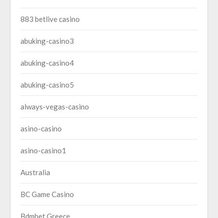
883 betlive casino
abuking-casino3
abuking-casino4
abuking-casino5
always-vegas-casino
asino-casino
asino-casino1
Australia
BC Game Casino
Bdmbet Greece