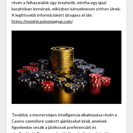
révén a felhasználók úgy érezhetik, mintha egy igazi
kaszinóban lennének, miközben kényelmesen otthon ülnek.
A legfrissebb információkért látogass el ide:
https://nominicasinomagyar.com/
.
Továbbá, a mesterséges intelligencia alkalmazása révén a
Casino személyre szabott ajánlásokat kínál, amelyek
figyelembe veszik a játékosok preferenciáit és