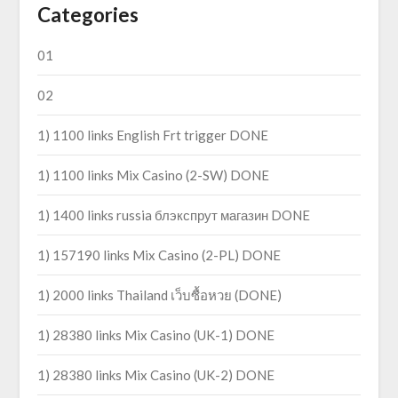
Categories
01
02
1) 1100 links English Frt trigger DONE
1) 1100 links Mix Casino (2-SW) DONE
1) 1400 links russia блэкспрут магазин DONE
1) 157190 links Mix Casino (2-PL) DONE
1) 2000 links Thailand เว็บซื้อหวย (DONE)
1) 28380 links Mix Casino (UK-1) DONE
1) 28380 links Mix Casino (UK-2) DONE