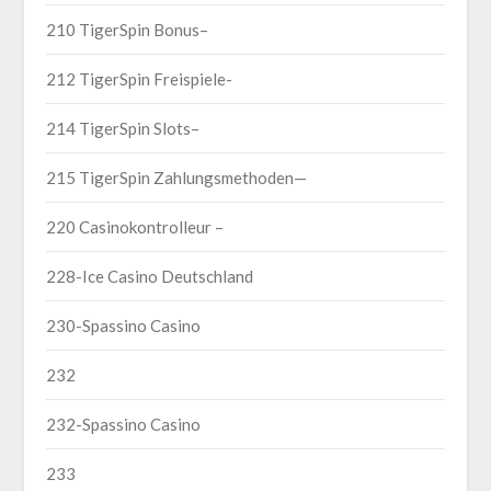
210 TigerSpin Bonus–
212 TigerSpin Freispiele-
214 TigerSpin Slots–
215 TigerSpin Zahlungsmethoden—
220 Casinokontrolleur –
228-Ice Casino Deutschland
230-Spassino Casino
232
232-Spassino Casino
233