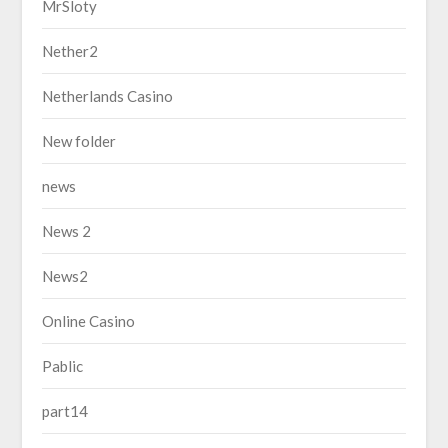
MrSloty
Nether2
Netherlands Casino
New folder
news
News 2
News2
Online Casino
Pablic
part14