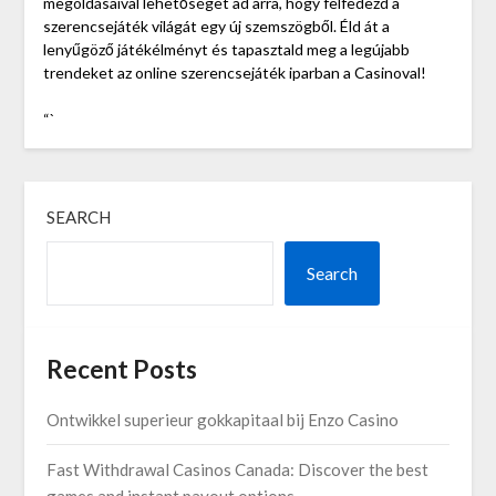
megoldásaival lehetőséget ad arra, hogy felfedezd a
szerencsejáték világát egy új szemszögből. Éld át a
lenyűgöző játékélményt és tapasztald meg a legújabb
trendeket az online szerencsejáték iparban a Casinoval!
“`
SEARCH
Search
Recent Posts
Ontwikkel superieur gokkapitaal bij Enzo Casino
Fast Withdrawal Casinos Canada: Discover the best