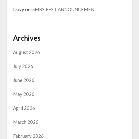
Davy
on
GMRS FEST ANNOUNCEMENT
Archives
August 2026
July 2026
June 2026
May 2026
April 2026
March 2026
February 2026