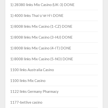
1) 28380 links Mix Casino (UK-3) DONE
1) 4000 links Thai บาคาร่า DONE
1) 8008 links Mix Casino (1-CZ) DONE
1) 8008 links Mix Casino (3-HU) DONE
1) 8008 links Mix Casino (4-IT) DONE
1) 8008 links Mix Casino (5-NO) DONE
1100 links Australia Casino
1100 links Mix Casino
1122 links Germany Pharmacy
1177-betlive casino