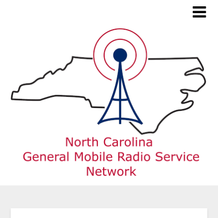
Skip
to
content