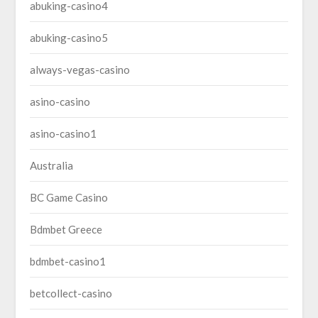
abuking-casino4
abuking-casino5
always-vegas-casino
asino-casino
asino-casino1
Australia
BC Game Casino
Bdmbet Greece
bdmbet-casino1
betcollect-casino