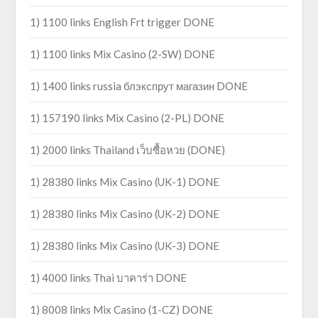
1) 1100 links English Frt trigger DONE
1) 1100 links Mix Casino (2-SW) DONE
1) 1400 links russia блэкспрут магазин DONE
1) 157190 links Mix Casino (2-PL) DONE
1) 2000 links Thailand เว็บซื้อหวย (DONE)
1) 28380 links Mix Casino (UK-1) DONE
1) 28380 links Mix Casino (UK-2) DONE
1) 28380 links Mix Casino (UK-3) DONE
1) 4000 links Thai บาคาร่า DONE
1) 8008 links Mix Casino (1-CZ) DONE