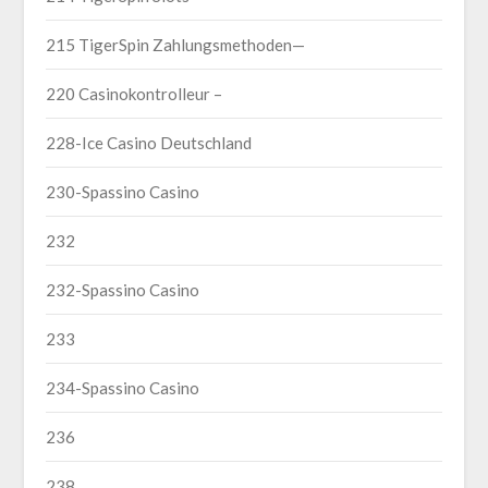
215 TigerSpin Zahlungsmethoden—
220 Casinokontrolleur –
228-Ice Casino Deutschland
230-Spassino Casino
232
232-Spassino Casino
233
234-Spassino Casino
236
238