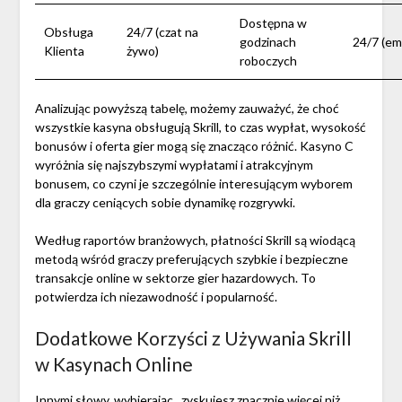
Dostępna w
Obsługa
24/7 (czat na
godzinach
24/7 (ema
Klienta
żywo)
roboczych
Analizując powyższą tabelę, możemy zauważyć, że choć
wszystkie kasyna obsługują Skrill, to czas wypłat, wysokość
bonusów i oferta gier mogą się znacząco różnić. Kasyno C
wyróżnia się najszybszymi wypłatami i atrakcyjnym
bonusem, co czyni je szczególnie interesującym wyborem
dla graczy ceniących sobie dynamikę rozgrywki.
Według raportów branżowych, płatności Skrill są wiodącą
metodą wśród graczy preferujących szybkie i bezpieczne
transakcje online w sektorze gier hazardowych. To
potwierdza ich niezawodność i popularność.
Dodatkowe Korzyści z Używania Skrill
w Kasynach Online
Innymi słowy, wybierając , zyskujesz znacznie więcej niż