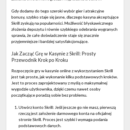
Gdy dodamy do tego szeroki wybór gier i atrakcyjne
bonusy, szybko staje się jasne, dlaczego kasyna akceptujące
Skrill zyskują na popularności. Możliwość błyskawicznego
złożenia depozytu i równie szybkiego odebrania wygranych
sprawia, że całe doświadczenie staje się znacznie
przyjemniejsze i bardziej satysfakcjonujące.
Jak Zacząć Grę w Kasynie z Skrill: Prosty
Przewodnik Krok po Kroku
Rozpoczęcie gry w kasynie online z wykorzystaniem Skrill
jest tak proste, jak wykonanie kilku podstawowych kroków.
Jest to proces zaprojektowany z myślą o maksymalnej
wygodzie użytkownika, dzięki czemu nawet osoby
początkujące poradzą sobie bez problemu.
Utwórz konto Skrill:
Jeśli jeszcze go nie masz, pierwszą
rzeczą jest założenie darmowego konta na oficjalnej
stronie Skrill. Proces jest szybki i wymaga podania
podstawowych danych.