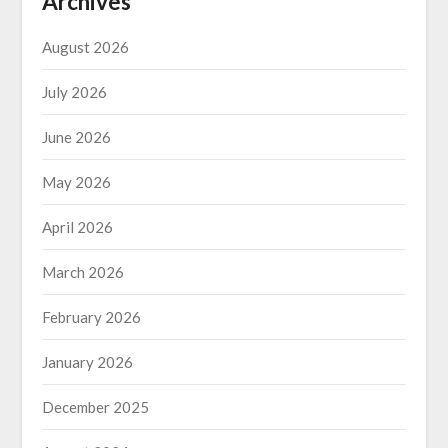
Archives
August 2026
July 2026
June 2026
May 2026
April 2026
March 2026
February 2026
January 2026
December 2025