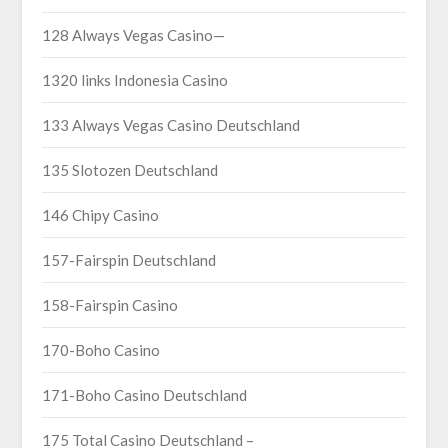
128 Always Vegas Casino—
1320 links Indonesia Casino
133 Always Vegas Casino Deutschland
135 Slotozen Deutschland
146 Chipy Casino
157-Fairspin Deutschland
158-Fairspin Casino
170-Boho Casino
171-Boho Casino Deutschland
175 Total Casino Deutschland –