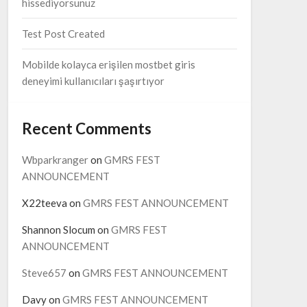
hissediyorsunuz
Test Post Created
Mobilde kolayca erişilen mostbet giris
deneyimi kullanıcıları şaşırtıyor
Recent Comments
Wbparkranger
on
GMRS FEST
ANNOUNCEMENT
X22teeva
on
GMRS FEST ANNOUNCEMENT
Shannon Slocum
on
GMRS FEST
ANNOUNCEMENT
Steve657
on
GMRS FEST ANNOUNCEMENT
Davy
on
GMRS FEST ANNOUNCEMENT