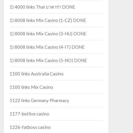
1) 4000 links Thai บาคาร่า DONE
1) 8008 links Mix Casino (1-CZ) DONE
1) 8008 links Mix Casino (3-HU) DONE
1) 8008 links Mix Casino (4-IT) DONE
1) 8008 links Mix Casino (5-NO) DONE
1100 links Australia Casino
1100 links Mix Casino
1122 links Germany Pharmacy
1177-betlive casino
1226-fatboss casino