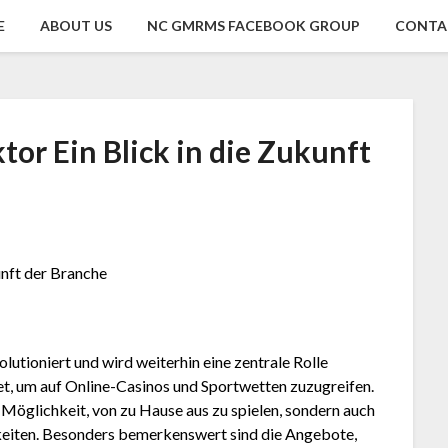
E
ABOUT US
NC GMRMS FACEBOOK GROUP
CONTA
tor Ein Blick in die Zukunft
unft der Branche
lutioniert und wird weiterhin eine zentrale Rolle
t, um auf Online-Casinos und Sportwetten zuzugreifen.
Möglichkeit, von zu Hause aus zu spielen, sondern auch
hkeiten. Besonders bemerkenswert sind die Angebote,