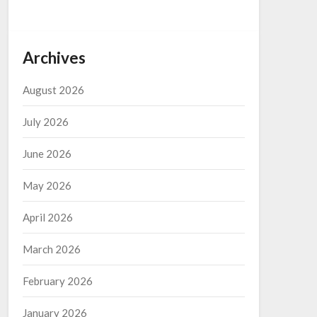
Archives
August 2026
July 2026
June 2026
May 2026
April 2026
March 2026
February 2026
January 2026