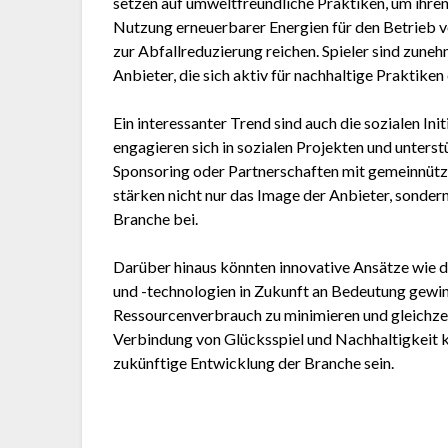
setzen auf umweltfreundliche Praktiken, um ihr
Nutzung erneuerbarer Energien für den Betrieb 
zur Abfallreduzierung reichen. Spieler sind zun
Anbieter, die sich aktiv für nachhaltige Praktiken
Ein interessanter Trend sind auch die sozialen In
engagieren sich in sozialen Projekten und unters
Sponsoring oder Partnerschaften mit gemeinnüt
stärken nicht nur das Image der Anbieter, sonde
Branche bei.
Darüber hinaus könnten innovative Ansätze wie d
und -technologien in Zukunft an Bedeutung gewin
Ressourcenverbrauch zu minimieren und gleichzeit
Verbindung von Glücksspiel und Nachhaltigkeit k
zukünftige Entwicklung der Branche sein.