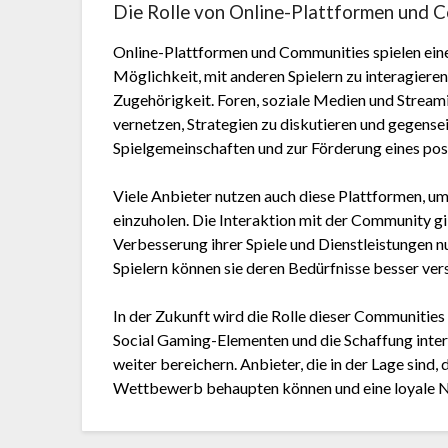
Die Rolle von Online-Plattformen und 
Online-Plattformen und Communities spielen eine
Möglichkeit, mit anderen Spielern zu interagiere
Zugehörigkeit. Foren, soziale Medien und Streami
vernetzen, Strategien zu diskutieren und gegensei
Spielgemeinschaften und zur Förderung eines posi
Viele Anbieter nutzen auch diese Plattformen, u
einzuholen. Die Interaktion mit der Community gib
Verbesserung ihrer Spiele und Dienstleistungen 
Spielern können sie deren Bedürfnisse besser ve
In der Zukunft wird die Rolle dieser Communities
Social Gaming-Elementen und die Schaffung inter
weiter bereichern. Anbieter, die in der Lage sind,
Wettbewerb behaupten können und eine loyale N