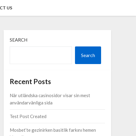
CT US
SEARCH
Search
Recent Posts
När utländska casinosidor visar sin mest
användarvänliga sida
Test Post Created
Mosbet’te gezinirken basitlik farkını hemen