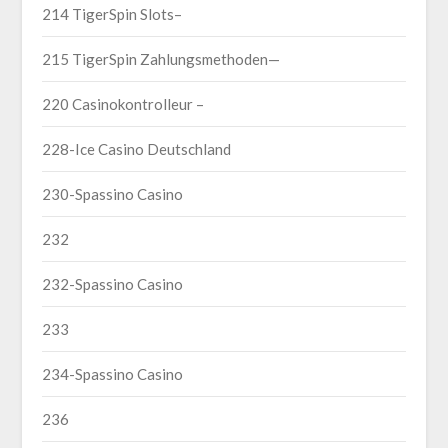
214 TigerSpin Slots–
215 TigerSpin Zahlungsmethoden—
220 Casinokontrolleur –
228-Ice Casino Deutschland
230-Spassino Casino
232
232-Spassino Casino
233
234-Spassino Casino
236