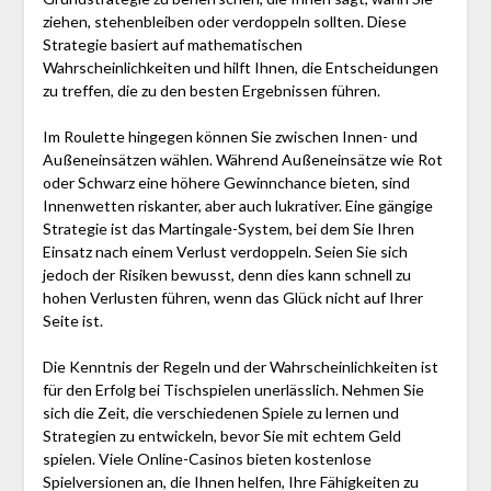
ziehen, stehenbleiben oder verdoppeln sollten. Diese
Strategie basiert auf mathematischen
Wahrscheinlichkeiten und hilft Ihnen, die Entscheidungen
zu treffen, die zu den besten Ergebnissen führen.
Im Roulette hingegen können Sie zwischen Innen- und
Außeneinsätzen wählen. Während Außeneinsätze wie Rot
oder Schwarz eine höhere Gewinnchance bieten, sind
Innenwetten riskanter, aber auch lukrativer. Eine gängige
Strategie ist das Martingale-System, bei dem Sie Ihren
Einsatz nach einem Verlust verdoppeln. Seien Sie sich
jedoch der Risiken bewusst, denn dies kann schnell zu
hohen Verlusten führen, wenn das Glück nicht auf Ihrer
Seite ist.
Die Kenntnis der Regeln und der Wahrscheinlichkeiten ist
für den Erfolg bei Tischspielen unerlässlich. Nehmen Sie
sich die Zeit, die verschiedenen Spiele zu lernen und
Strategien zu entwickeln, bevor Sie mit echtem Geld
spielen. Viele Online-Casinos bieten kostenlose
Spielversionen an, die Ihnen helfen, Ihre Fähigkeiten zu