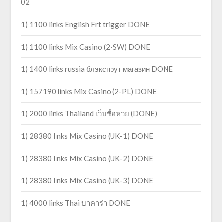
02
1) 1100 links English Frt trigger DONE
1) 1100 links Mix Casino (2-SW) DONE
1) 1400 links russia блэкспрут магазин DONE
1) 157190 links Mix Casino (2-PL) DONE
1) 2000 links Thailand เว็บซื้อหวย (DONE)
1) 28380 links Mix Casino (UK-1) DONE
1) 28380 links Mix Casino (UK-2) DONE
1) 28380 links Mix Casino (UK-3) DONE
1) 4000 links Thai บาคาร่า DONE