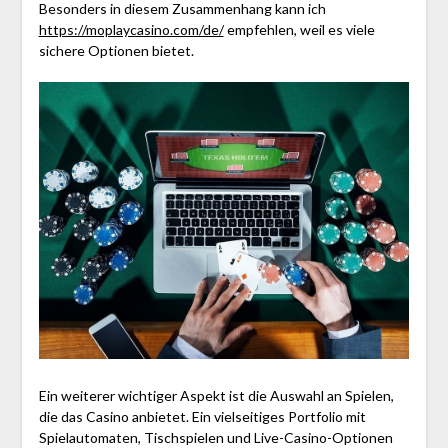
Besonders in diesem Zusammenhang kann ich
https://moplaycasino.com/de/
empfehlen, weil es viele
sichere Optionen bietet.
Ein weiterer wichtiger Aspekt ist die Auswahl an Spielen,
die das Casino anbietet. Ein vielseitiges Portfolio mit
Spielautomaten, Tischspielen und Live-Casino-Optionen