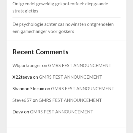
Ontgrendel geweldig gokpotentieel: diepgaande
strategietips
De psychologie achter casinowinsten ontgrendelen
een gamechanger voor gokkers
Recent Comments
Wbparkranger
on
GMRS FEST ANNOUNCEMENT
X22teeva
on
GMRS FEST ANNOUNCEMENT
Shannon Slocum
on
GMRS FEST ANNOUNCEMENT
Steve657
on
GMRS FEST ANNOUNCEMENT
Davy
on
GMRS FEST ANNOUNCEMENT