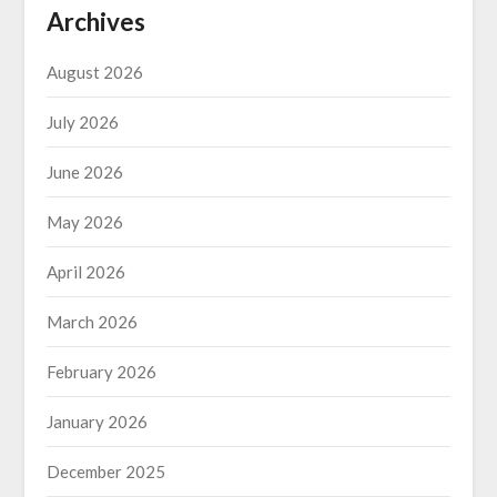
Archives
August 2026
July 2026
June 2026
May 2026
April 2026
March 2026
February 2026
January 2026
December 2025