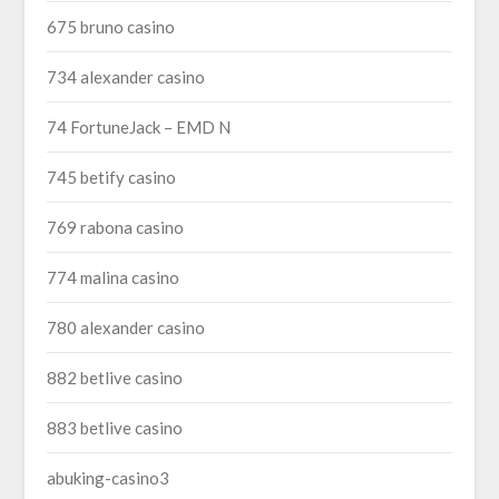
675 bruno casino
734 alexander casino
74 FortuneJack – EMD N
745 betify casino
769 rabona casino
774 malina casino
780 alexander casino
882 betlive casino
883 betlive casino
abuking-casino3