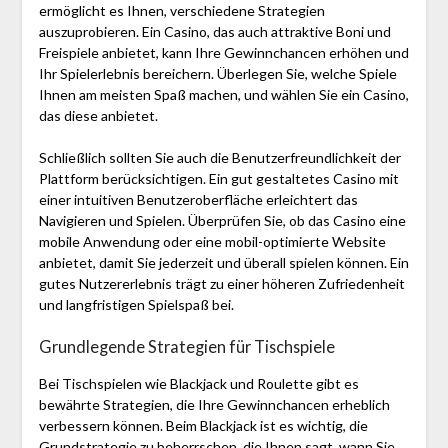
ermöglicht es Ihnen, verschiedene Strategien
auszuprobieren. Ein Casino, das auch attraktive Boni und
Freispiele anbietet, kann Ihre Gewinnchancen erhöhen und
Ihr Spielerlebnis bereichern. Überlegen Sie, welche Spiele
Ihnen am meisten Spaß machen, und wählen Sie ein Casino,
das diese anbietet.
Schließlich sollten Sie auch die Benutzerfreundlichkeit der
Plattform berücksichtigen. Ein gut gestaltetes Casino mit
einer intuitiven Benutzeroberfläche erleichtert das
Navigieren und Spielen. Überprüfen Sie, ob das Casino eine
mobile Anwendung oder eine mobil-optimierte Website
anbietet, damit Sie jederzeit und überall spielen können. Ein
gutes Nutzererlebnis trägt zu einer höheren Zufriedenheit
und langfristigen Spielspaß bei.
Grundlegende Strategien für Tischspiele
Bei Tischspielen wie Blackjack und Roulette gibt es
bewährte Strategien, die Ihre Gewinnchancen erheblich
verbessern können. Beim Blackjack ist es wichtig, die
Grundstrategie zu beherrschen, die Ihnen sagt, wann Sie