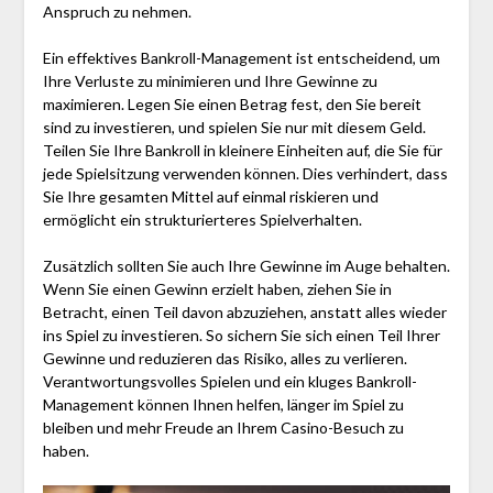
Anspruch zu nehmen.
Ein effektives Bankroll-Management ist entscheidend, um
Ihre Verluste zu minimieren und Ihre Gewinne zu
maximieren. Legen Sie einen Betrag fest, den Sie bereit
sind zu investieren, und spielen Sie nur mit diesem Geld.
Teilen Sie Ihre Bankroll in kleinere Einheiten auf, die Sie für
jede Spielsitzung verwenden können. Dies verhindert, dass
Sie Ihre gesamten Mittel auf einmal riskieren und
ermöglicht ein strukturierteres Spielverhalten.
Zusätzlich sollten Sie auch Ihre Gewinne im Auge behalten.
Wenn Sie einen Gewinn erzielt haben, ziehen Sie in
Betracht, einen Teil davon abzuziehen, anstatt alles wieder
ins Spiel zu investieren. So sichern Sie sich einen Teil Ihrer
Gewinne und reduzieren das Risiko, alles zu verlieren.
Verantwortungsvolles Spielen und ein kluges Bankroll-
Management können Ihnen helfen, länger im Spiel zu
bleiben und mehr Freude an Ihrem Casino-Besuch zu
haben.