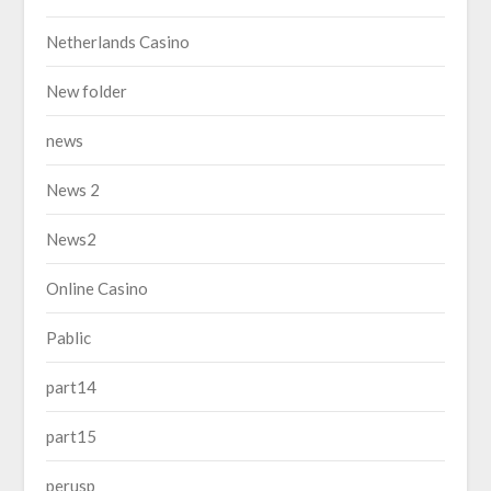
Netherlands Casino
New folder
news
News 2
News2
Online Casino
Pablic
part14
part15
perusp