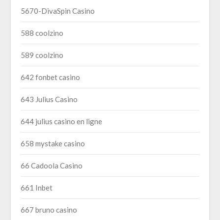
5670-DivaSpin Casino
588 coolzino
589 coolzino
642 fonbet casino
643 Julius Casino
644 julius casino en ligne
658 mystake casino
66 Cadoola Casino
661 Inbet
667 bruno casino