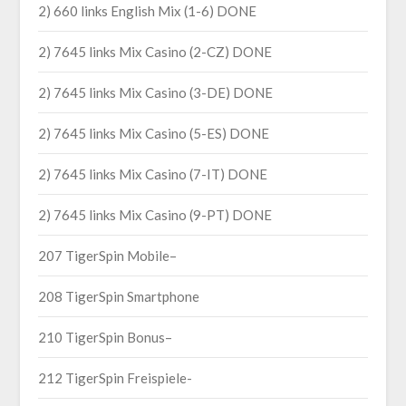
2) 660 links English Mix (1-6) DONE
2) 7645 links Mix Casino (2-CZ) DONE
2) 7645 links Mix Casino (3-DE) DONE
2) 7645 links Mix Casino (5-ES) DONE
2) 7645 links Mix Casino (7-IT) DONE
2) 7645 links Mix Casino (9-PT) DONE
207 TigerSpin Mobile–
208 TigerSpin Smartphone
210 TigerSpin Bonus–
212 TigerSpin Freispiele-