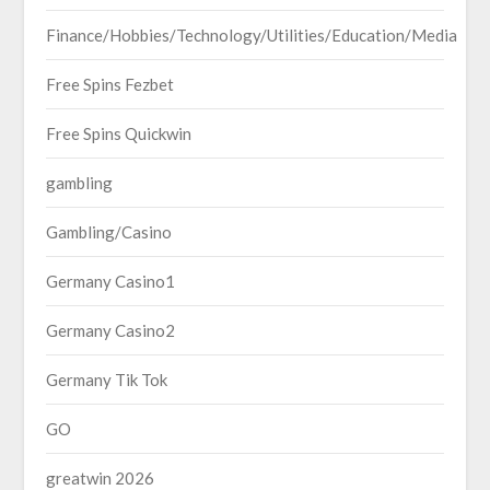
Finance/Hobbies/Technology/Utilities/Education/Media
Free Spins Fezbet
Free Spins Quickwin
gambling
Gambling/Casino
Germany Casino1
Germany Casino2
Germany Tik Tok
GO
greatwin 2026