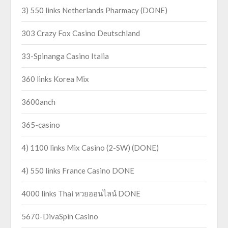
3) 550 links Netherlands Pharmacy (DONE)
303 Crazy Fox Casino Deutschland
33-Spinanga Casino Italia
360 links Korea Mix
3600anch
365-casino
4) 1100 links Mix Casino (2-SW) (DONE)
4) 550 links France Casino DONE
4000 links Thai หวยออนไลน์ DONE
5670-DivaSpin Casino