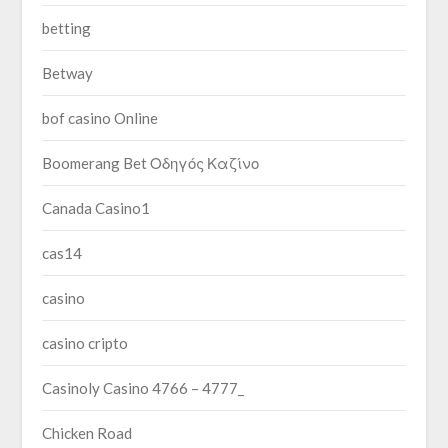
betting
Betway
bof casino Online
Boomerang Bet Οδηγός Καζίνο
Canada Casino1
cas14
casino
casino cripto
Casinoly Casino 4766 – 4777_
Chicken Road