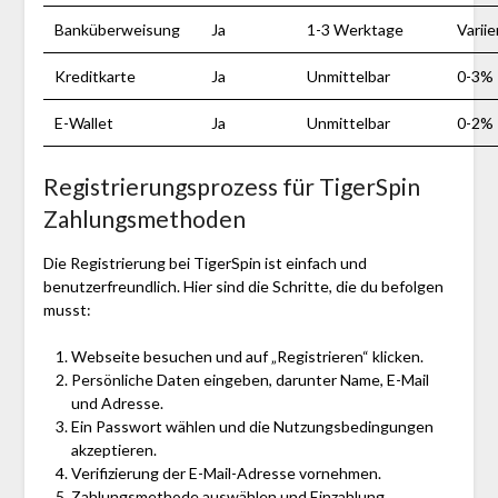
Banküberweisung
Ja
1-3 Werktage
Varii
Kreditkarte
Ja
Unmittelbar
0-3%
E-Wallet
Ja
Unmittelbar
0-2%
Registrierungsprozess für TigerSpin
Zahlungsmethoden
Die Registrierung bei TigerSpin ist einfach und
benutzerfreundlich. Hier sind die Schritte, die du befolgen
musst:
Webseite besuchen und auf „Registrieren“ klicken.
Persönliche Daten eingeben, darunter Name, E-Mail
und Adresse.
Ein Passwort wählen und die Nutzungsbedingungen
akzeptieren.
Verifizierung der E-Mail-Adresse vornehmen.
Zahlungsmethode auswählen und Einzahlung