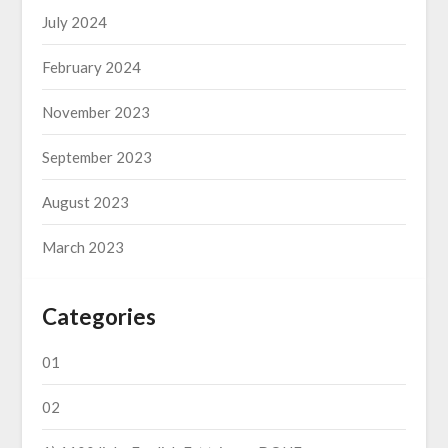
July 2024
February 2024
November 2023
September 2023
August 2023
March 2023
Categories
01
02