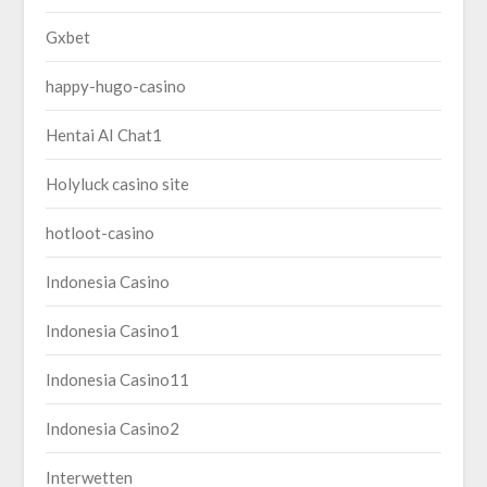
Gxbet
happy-hugo-casino
Hentai AI Chat1
Holyluck casino site
hotloot-casino
Indonesia Casino
Indonesia Casino1
Indonesia Casino11
Indonesia Casino2
Interwetten