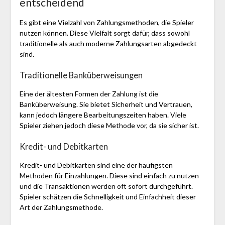
entscheidend
Es gibt eine Vielzahl von Zahlungsmethoden, die Spieler
nutzen können. Diese Vielfalt sorgt dafür, dass sowohl
traditionelle als auch moderne Zahlungsarten abgedeckt
sind.
Traditionelle Banküberweisungen
Eine der ältesten Formen der Zahlung ist die
Banküberweisung. Sie bietet Sicherheit und Vertrauen,
kann jedoch längere Bearbeitungszeiten haben. Viele
Spieler ziehen jedoch diese Methode vor, da sie sicher ist.
Kredit- und Debitkarten
Kredit- und Debitkarten sind eine der häufigsten
Methoden für Einzahlungen. Diese sind einfach zu nutzen
und die Transaktionen werden oft sofort durchgeführt.
Spieler schätzen die Schnelligkeit und Einfachheit dieser
Art der Zahlungsmethode.