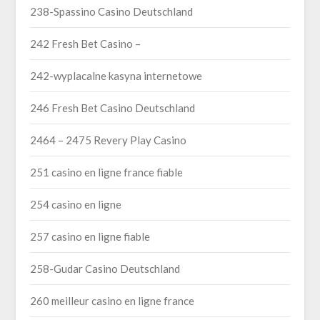
238-Spassino Casino Deutschland
242 Fresh Bet Casino –
242-wyplacalne kasyna internetowe
246 Fresh Bet Casino Deutschland
2464 – 2475 Revery Play Casino
251 casino en ligne france fiable
254 casino en ligne
257 casino en ligne fiable
258-Gudar Casino Deutschland
260 meilleur casino en ligne france