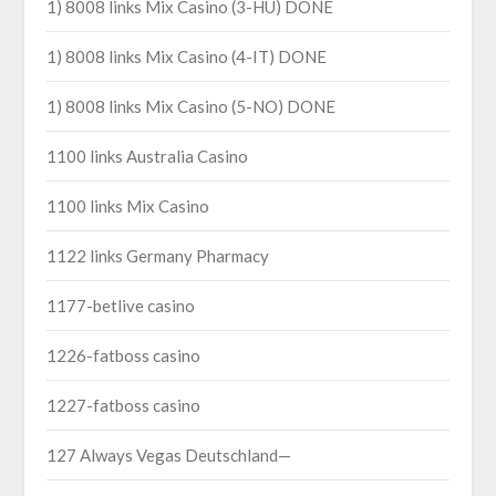
1) 8008 links Mix Casino (3-HU) DONE
1) 8008 links Mix Casino (4-IT) DONE
1) 8008 links Mix Casino (5-NO) DONE
1100 links Australia Casino
1100 links Mix Casino
1122 links Germany Pharmacy
1177-betlive casino
1226-fatboss casino
1227-fatboss casino
127 Always Vegas Deutschland—