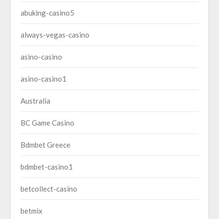
abuking-casino5
always-vegas-casino
asino-casino
asino-casino1
Australia
BC Game Casino
Bdmbet Greece
bdmbet-casino1
betcollect-casino
betmix