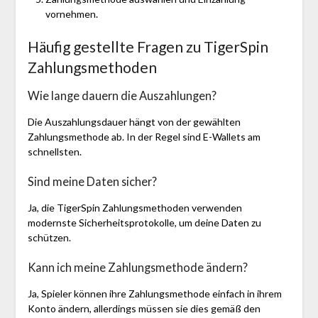
vornehmen.
Häufig gestellte Fragen zu TigerSpin
Zahlungsmethoden
Wie lange dauern die Auszahlungen?
Die Auszahlungsdauer hängt von der gewählten
Zahlungsmethode ab. In der Regel sind E-Wallets am
schnellsten.
Sind meine Daten sicher?
Ja, die TigerSpin Zahlungsmethoden verwenden
modernste Sicherheitsprotokolle, um deine Daten zu
schützen.
Kann ich meine Zahlungsmethode ändern?
Ja, Spieler können ihre Zahlungsmethode einfach in ihrem
Konto ändern, allerdings müssen sie dies gemäß den