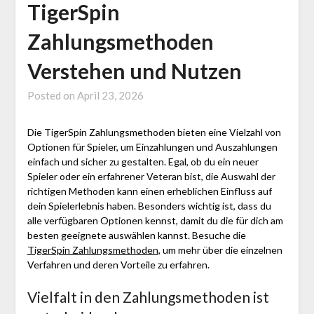
TigerSpin
Zahlungsmethoden
Verstehen und Nutzen
Posted on
April 23, 2026
Die TigerSpin Zahlungsmethoden bieten eine Vielzahl von
Optionen für Spieler, um Einzahlungen und Auszahlungen
einfach und sicher zu gestalten. Egal, ob du ein neuer
Spieler oder ein erfahrener Veteran bist, die Auswahl der
richtigen Methoden kann einen erheblichen Einfluss auf
dein Spielerlebnis haben. Besonders wichtig ist, dass du
alle verfügbaren Optionen kennst, damit du die für dich am
besten geeignete auswählen kannst. Besuche die
TigerSpin Zahlungsmethoden
, um mehr über die einzelnen
Verfahren und deren Vorteile zu erfahren.
Vielfalt in den Zahlungsmethoden ist