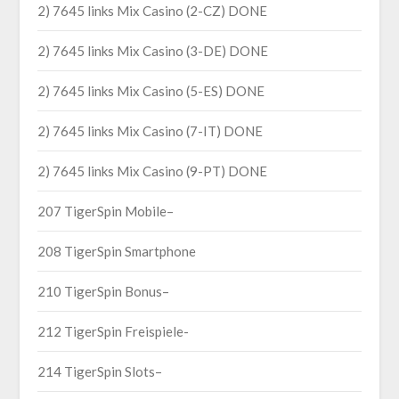
2) 7645 links Mix Casino (2-CZ) DONE
2) 7645 links Mix Casino (3-DE) DONE
2) 7645 links Mix Casino (5-ES) DONE
2) 7645 links Mix Casino (7-IT) DONE
2) 7645 links Mix Casino (9-PT) DONE
207 TigerSpin Mobile–
208 TigerSpin Smartphone
210 TigerSpin Bonus–
212 TigerSpin Freispiele-
214 TigerSpin Slots–