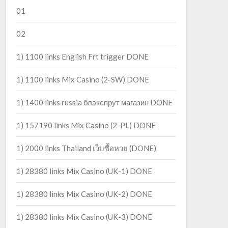
01
02
1) 1100 links English Frt trigger DONE
1) 1100 links Mix Casino (2-SW) DONE
1) 1400 links russia блэкспрут магазин DONE
1) 157190 links Mix Casino (2-PL) DONE
1) 2000 links Thailand เว็บซื้อหวย (DONE)
1) 28380 links Mix Casino (UK-1) DONE
1) 28380 links Mix Casino (UK-2) DONE
1) 28380 links Mix Casino (UK-3) DONE