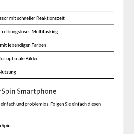
or mit schneller Reaktionszeit
reibungsloses Multitasking
y mit lebendigen Farben
ür optimale Bilder
 Nutzung
erSpin Smartphone
einfach und problemlos. Folgen Sie einfach diesen
rSpin.
.