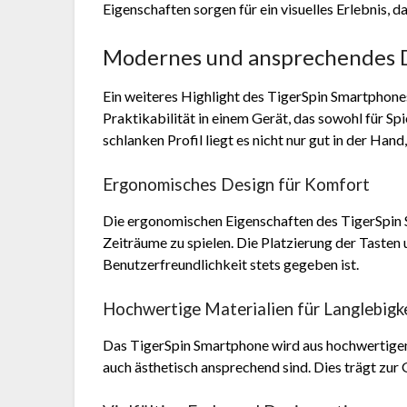
Eigenschaften sorgen für ein visuelles Erlebnis, da
Modernes und ansprechendes 
Ein weiteres Highlight des TigerSpin Smartphones
Praktikabilität in einem Gerät, das sowohl für Spi
schlanken Profil liegt es nicht nur gut in der Hand,
Ergonomisches Design für Komfort
Die ergonomischen Eigenschaften des TigerSpin
Zeiträume zu spielen. Die Platzierung der Tasten 
Benutzerfreundlichkeit stets gegeben ist.
Hochwertige Materialien für Langlebigk
Das TigerSpin Smartphone wird aus hochwertigen M
auch ästhetisch ansprechend sind. Dies trägt zur