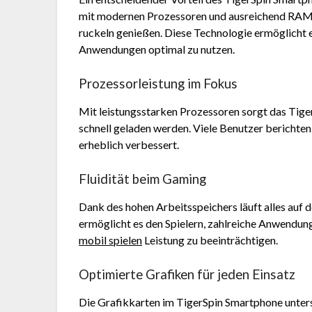
mit modernen Prozessoren und ausreichend RAM, k
ruckeln genießen. Diese Technologie ermöglicht 
Anwendungen optimal zu nutzen.
Prozessorleistung im Fokus
Mit leistungsstarken Prozessoren sorgt das Tiger
schnell geladen werden. Viele Benutzer berichten
erheblich verbessert.
Fluidität beim Gaming
Dank des hohen Arbeitsspeichers läuft alles auf 
ermöglicht es den Spielern, zahlreiche Anwendung
mobil spielen
Leistung zu beeinträchtigen.
Optimierte Grafiken für jeden Einsatz
Die Grafikkarten im TigerSpin Smartphone unters