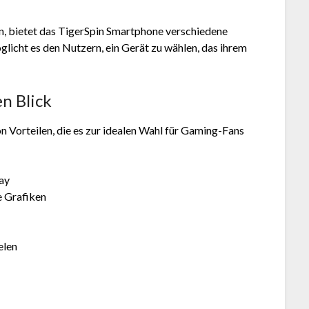
n, bietet das TigerSpin Smartphone verschiedene
glicht es den Nutzern, ein Gerät zu wählen, das ihrem
en Blick
n Vorteilen, die es zur idealen Wahl für Gaming-Fans
ay
e Grafiken
elen