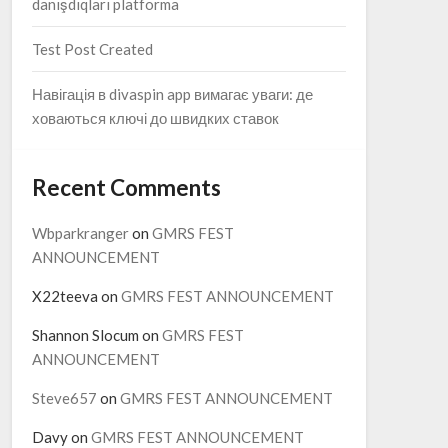
danışdıqları platforma
Test Post Created
Навігація в divaspin app вимагає уваги: де
ховаються ключі до швидких ставок
Recent Comments
Wbparkranger
on
GMRS FEST
ANNOUNCEMENT
X22teeva
on
GMRS FEST ANNOUNCEMENT
Shannon Slocum
on
GMRS FEST
ANNOUNCEMENT
Steve657
on
GMRS FEST ANNOUNCEMENT
Davy
on
GMRS FEST ANNOUNCEMENT