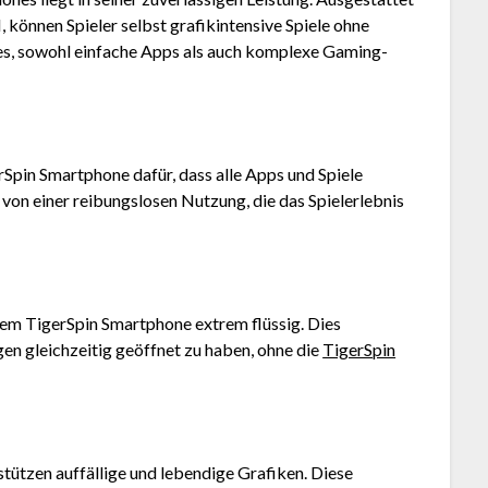
önnen Spieler selbst grafikintensive Spiele ohne
es, sowohl einfache Apps als auch komplexe Gaming-
Spin Smartphone dafür, dass alle Apps und Spiele
 von einer reibungslosen Nutzung, die das Spielerlebnis
dem TigerSpin Smartphone extrem flüssig. Dies
en gleichzeitig geöffnet zu haben, ohne die
TigerSpin
tützen auffällige und lebendige Grafiken. Diese