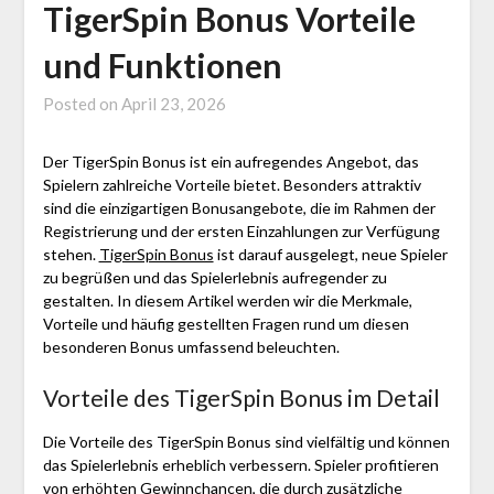
TigerSpin Bonus Vorteile
und Funktionen
Posted on
April 23, 2026
Der TigerSpin Bonus ist ein aufregendes Angebot, das
Spielern zahlreiche Vorteile bietet. Besonders attraktiv
sind die einzigartigen Bonusangebote, die im Rahmen der
Registrierung und der ersten Einzahlungen zur Verfügung
stehen.
TigerSpin Bonus
ist darauf ausgelegt, neue Spieler
zu begrüßen und das Spielerlebnis aufregender zu
gestalten. In diesem Artikel werden wir die Merkmale,
Vorteile und häufig gestellten Fragen rund um diesen
besonderen Bonus umfassend beleuchten.
Vorteile des TigerSpin Bonus im Detail
Die Vorteile des TigerSpin Bonus sind vielfältig und können
das Spielerlebnis erheblich verbessern. Spieler profitieren
von erhöhten Gewinnchancen, die durch zusätzliche