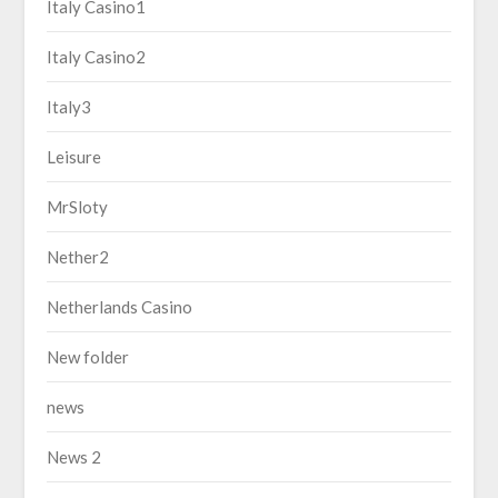
Italy Casino1
Italy Casino2
Italy3
Leisure
MrSloty
Nether2
Netherlands Casino
New folder
news
News 2