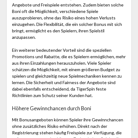
Angebote und Freispiele entstehen. Zudem bieten solche
Boni oft die Möglichkeit, verschiedene Spiele
auszuprobieren, ohne das Risiko eines hohen Verlusts
einzugehen. Die Flexibilität, die ein solcher Bonus mit sich
bringt, ermöglicht es den Spielern, ihren Spielstil
anzupassen.
Ein weiterer bedeutender Vorteil sind die speziellen
Promotions und Rabatte, die es Spielern ermöglichen, mehr
aus ihren Einzahlungen herauszuholen. Viele Spieler
schätzen die Möglichkeit, mit einem größeren Budget zu
spielen und gleichzeitig neue Spielmechaniken kennen zu
lernen. Die Sicherheit und Fairness der Angebote sind
dabei ebenfalls entscheidend, da TigerSpin feste
Richtlinien zum Schutz seiner Kunden hat.
Höhere Gewinnchancen durch Boni
Mit Bonusangeboten können Spieler ihre Gewinnchancen
ohne zusätzliches Risiko erhöhen. Direkt nach der
Registrierung stehen häufig Freispiele zur Verfügung, die