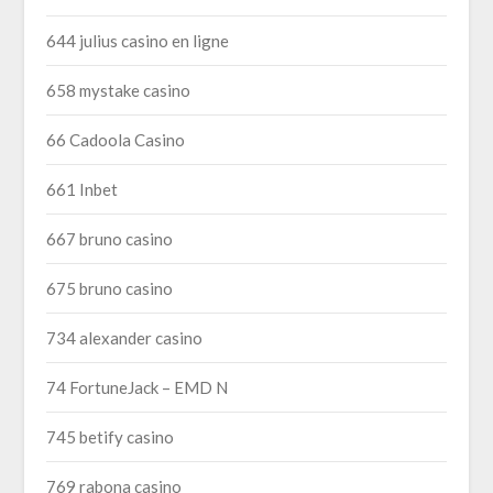
644 julius casino en ligne
658 mystake casino
66 Cadoola Casino
661 Inbet
667 bruno casino
675 bruno casino
734 alexander casino
74 FortuneJack – EMD N
745 betify casino
769 rabona casino