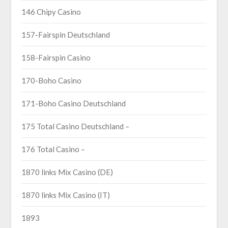
146 Chipy Casino
157-Fairspin Deutschland
158-Fairspin Casino
170-Boho Casino
171-Boho Casino Deutschland
175 Total Casino Deutschland –
176 Total Casino –
1870 links Mix Casino (DE)
1870 links Mix Casino (IT)
1893