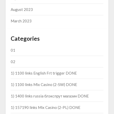
August 2023
March 2023
Categories
01
02
1) 1100 links English Frt trigger DONE
1) 1100 links Mix Casino (2-SW) DONE
1) 1400 links russia блэкспрут магазин DONE
1) 157190 links Mix Casino (2-PL) DONE