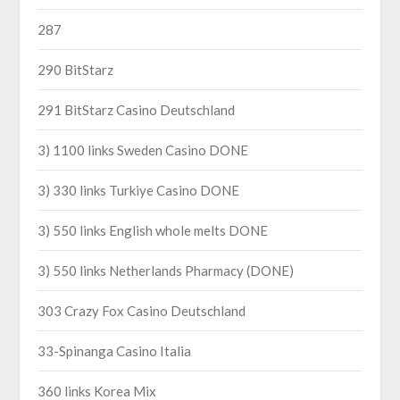
287
290 BitStarz
291 BitStarz Casino Deutschland
3) 1100 links Sweden Casino DONE
3) 330 links Turkiye Casino DONE
3) 550 links English whole melts DONE
3) 550 links Netherlands Pharmacy (DONE)
303 Crazy Fox Casino Deutschland
33-Spinanga Casino Italia
360 links Korea Mix