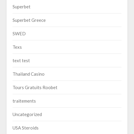
Superbet
Superbet Greece
SWED
Texs
text test
Thailand Casino
Tours Gratuits Roobet
traitements
Uncategorized
USA Steroids