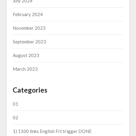
July 2024
February 2024
November 2023
September 2023
August 2023
March 2023
Categories
01
02
1) 1100 links English Frt trigger DONE