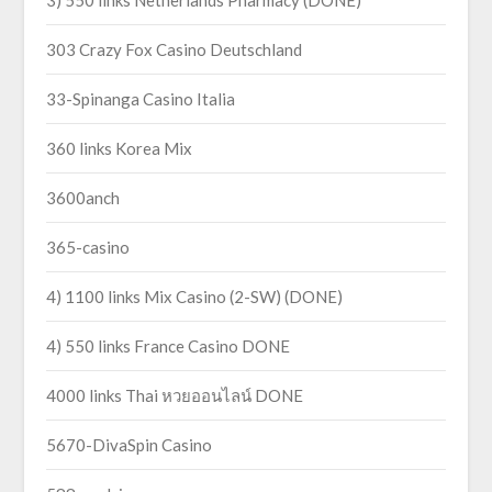
303 Crazy Fox Casino Deutschland
33-Spinanga Casino Italia
360 links Korea Mix
3600anch
365-casino
4) 1100 links Mix Casino (2-SW) (DONE)
4) 550 links France Casino DONE
4000 links Thai หวยออนไลน์ DONE
5670-DivaSpin Casino