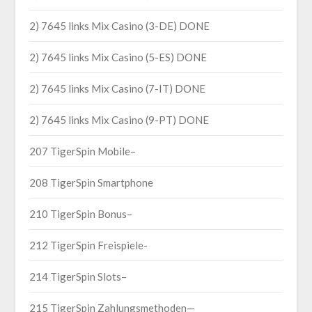
2) 7645 links Mix Casino (3-DE) DONE
2) 7645 links Mix Casino (5-ES) DONE
2) 7645 links Mix Casino (7-IT) DONE
2) 7645 links Mix Casino (9-PT) DONE
207 TigerSpin Mobile–
208 TigerSpin Smartphone
210 TigerSpin Bonus–
212 TigerSpin Freispiele-
214 TigerSpin Slots–
215 TigerSpin Zahlungsmethoden—