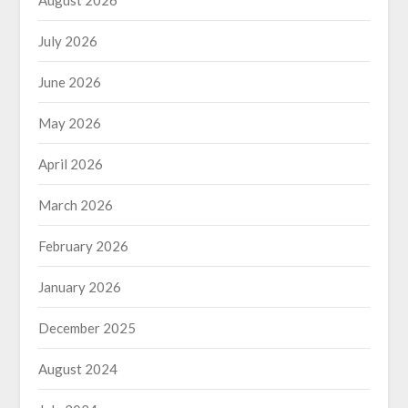
July 2026
June 2026
May 2026
April 2026
March 2026
February 2026
January 2026
December 2025
August 2024