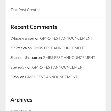
Test Post Created
Recent Comments
Wbparkranger
on
GMRS FEST ANNOUNCEMENT
X22teeva
on
GMRS FEST ANNOUNCEMENT
Shannon Slocum
on
GMRS FEST ANNOUNCEMENT
Steve657
on
GMRS FEST ANNOUNCEMENT
Davy
on
GMRS FEST ANNOUNCEMENT
Archives
August 2026