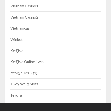
Vietnam Casino1
Vietnam Casino2
Vietnamcas
Winbet
Καζίνο
Καζίνο Online 1win
στοιχηματικες
Σύγχρονα Slots
Текста