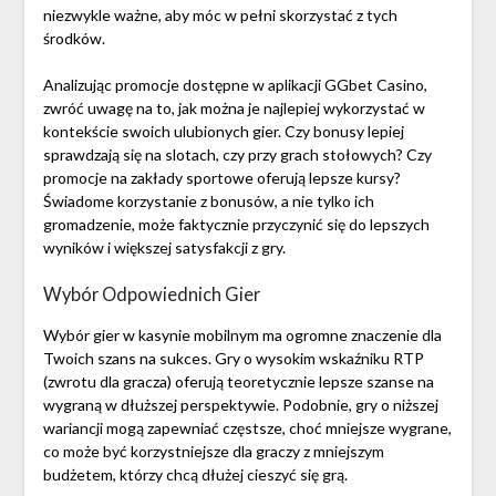
niezwykle ważne, aby móc w pełni skorzystać z tych
środków.
Analizując promocje dostępne w aplikacji GGbet Casino,
zwróć uwagę na to, jak można je najlepiej wykorzystać w
kontekście swoich ulubionych gier. Czy bonusy lepiej
sprawdzają się na slotach, czy przy grach stołowych? Czy
promocje na zakłady sportowe oferują lepsze kursy?
Świadome korzystanie z bonusów, a nie tylko ich
gromadzenie, może faktycznie przyczynić się do lepszych
wyników i większej satysfakcji z gry.
Wybór Odpowiednich Gier
Wybór gier w kasynie mobilnym ma ogromne znaczenie dla
Twoich szans na sukces. Gry o wysokim wskaźniku RTP
(zwrotu dla gracza) oferują teoretycznie lepsze szanse na
wygraną w dłuższej perspektywie. Podobnie, gry o niższej
wariancji mogą zapewniać częstsze, choć mniejsze wygrane,
co może być korzystniejsze dla graczy z mniejszym
budżetem, którzy chcą dłużej cieszyć się grą.