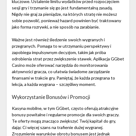
kluczowe. Ustalenie limitu wydatków przed rozpoczęciem
sesji gry i trzymanie się go jest fundamentalną zasadą.
Nigdy nie graj za pieniądze, na których stratę nie możesz
sobie pozwolić, ponieważ hazard powinien być traktowany
jako forma rozrywki, a nie sposób na zarabianie.
Ważne jest również śledzenie swoich wygranych i
przegranych. Pomaga to w utrzymaniu perspektywy i
zapobiega impulsywnym decyzjom, takim jak próba
odrobienia strat przez zwiększenie stawek. Aplikacja GGbet
Casino może oferować narzędzia do monitorowania
aktywności gracza, co ułatwia świadome zarządzanie
finansami w trakcie gry. Pamiętaj, że każda przegrana to
lekcja, a każda wygrana – szczęśliwy moment.
Wykorzystanie Bonusów i Promocji
Kasyna mobilne, w tym GGbet, często oferują atrakcyjne
bonusy powitalne i regularne promocje dla swoich graczy.
Te oferty mogą znacząco zwiększyć Twój kapitał do gry,
dając Ci więcej szans na trafienie dużej wygranej.
Zrozumienie warunków obrotu bonusem jest jednak