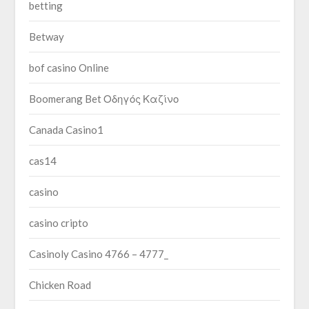
betting
Betway
bof casino Online
Boomerang Bet Οδηγός Καζίνο
Canada Casino1
cas14
casino
casino cripto
Casinoly Casino 4766 – 4777_
Chicken Road