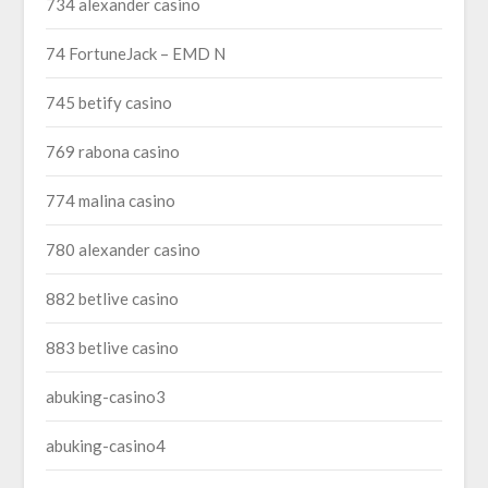
734 alexander casino
74 FortuneJack – EMD N
745 betify casino
769 rabona casino
774 malina casino
780 alexander casino
882 betlive casino
883 betlive casino
abuking-casino3
abuking-casino4