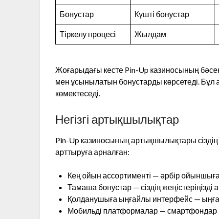
Бонустар
Күшті бонустар
Тіркелу процесі
Жылдам
Жоғарыдағы кесте Pin-Up казиносының бәсе
мен ұсынылатын бонустарды көрсетеді. Бұл
көмектеседі.
Негізгі артықшылықтар
Pin-Up казиносының артықшылықтары сіздің о
арттыруға арналған:
Кең ойын ассортименті — әрбір ойыншыға
Тамаша бонустар — сіздің жеңістеріңізді 
Қолданушыға ыңғайлы интерфейс — ыңға
Мобильді платформалар — смартфондар м