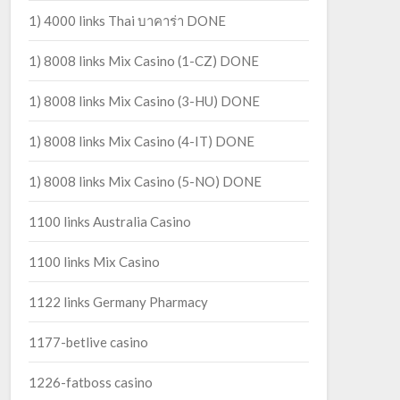
1) 4000 links Thai บาคาร่า DONE
1) 8008 links Mix Casino (1-CZ) DONE
1) 8008 links Mix Casino (3-HU) DONE
1) 8008 links Mix Casino (4-IT) DONE
1) 8008 links Mix Casino (5-NO) DONE
1100 links Australia Casino
1100 links Mix Casino
1122 links Germany Pharmacy
1177-betlive casino
1226-fatboss casino