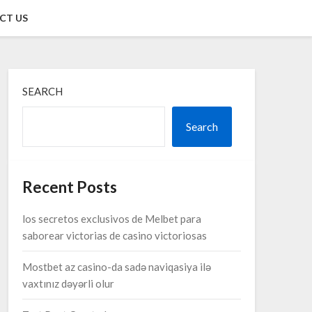
CT US
SEARCH
Search
Recent Posts
los secretos exclusivos de Melbet para
saborear victorias de casino victoriosas
Mostbet az casino-da sadə naviqasiya ilə
vaxtınız dəyərli olur