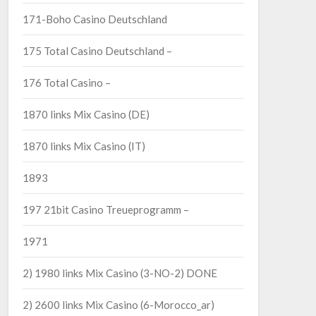
171-Boho Casino Deutschland
175 Total Casino Deutschland –
176 Total Casino –
1870 links Mix Casino (DE)
1870 links Mix Casino (IT)
1893
197 21bit Casino Treueprogramm –
1971
2) 1980 links Mix Casino (3-NO-2) DONE
2) 2600 links Mix Casino (6-Morocco_ar)