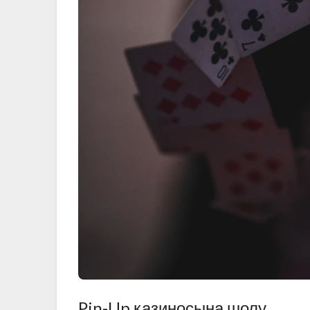
Pin-Up казиносына шолу