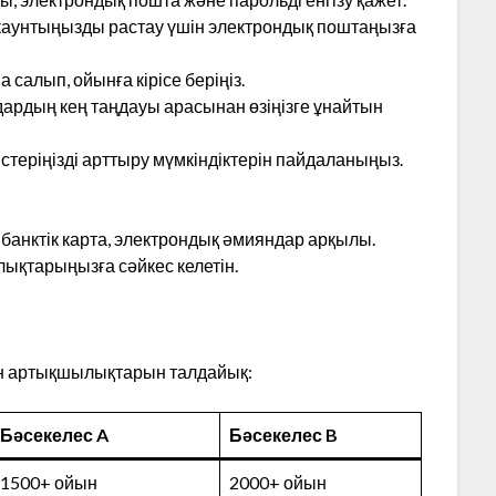
ккаунтыңызды растау үшін электрондық поштаңызға
салып, ойынға кірісе беріңіз.
ардың кең таңдауы арасынан өзіңізге ұнайтын
стеріңізді арттыру мүмкіндіктерін пайдаланыңыз.
 банктік карта, электрондық әмияндар арқылы.
лықтарыңызға сәйкес келетін.
мен артықшылықтарын талдайық:
Бәсекелес A
Бәсекелес B
1500+ ойын
2000+ ойын