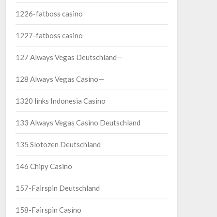
1226-fatboss casino
1227-fatboss casino
127 Always Vegas Deutschland—
128 Always Vegas Casino—
1320 links Indonesia Casino
133 Always Vegas Casino Deutschland
135 Slotozen Deutschland
146 Chipy Casino
157-Fairspin Deutschland
158-Fairspin Casino