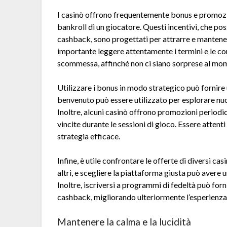
I casinò offrono frequentemente bonus e promozi
bankroll di un giocatore. Questi incentivi, che po
cashback, sono progettati per attrarre e mantenere
importante leggere attentamente i termini e le cond
scommessa, affinché non ci siano sorprese al mome
Utilizzare i bonus in modo strategico può fornire
benvenuto può essere utilizzato per esplorare nuo
Inoltre, alcuni casinò offrono promozioni periodi
vincite durante le sessioni di gioco. Essere attenti
strategia efficace.
Infine, è utile confrontare le offerte di diversi c
altri, e scegliere la piattaforma giusta può avere u
Inoltre, iscriversi a programmi di fedeltà può forn
cashback, migliorando ulteriormente l’esperienza
Mantenere la calma e la lucidità