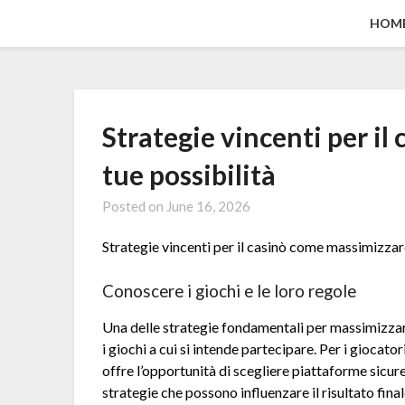
Skip
HOM
to
content
Strategie vincenti per il
tue possibilità
Posted on
June 16, 2026
Strategie vincenti per il casinò come massimizzare
Conoscere i giochi e le loro regole
Una delle strategie fondamentali per massimizzare
i giochi a cui si intende partecipare. Per i giocatori
offre l’opportunità di scegliere piattaforme sicur
strategie che possono influenzare il risultato fin