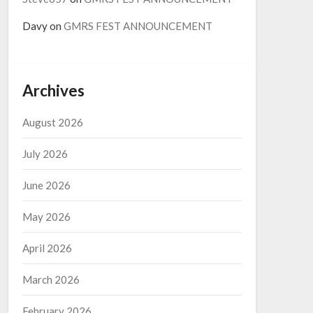
Davy
on
GMRS FEST ANNOUNCEMENT
Archives
August 2026
July 2026
June 2026
May 2026
April 2026
March 2026
February 2026