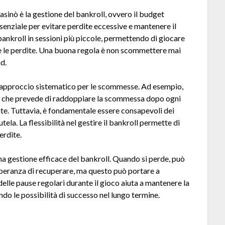
asinò è la gestione del bankroll, ovvero il budget
essenziale per evitare perdite eccessive e mantenere il
 bankroll in sessioni più piccole, permettendo di giocare
re le perdite. Una buona regola è non scommettere mai
d.
un approccio sistematico per le scommesse. Ad esempio,
e, che prevede di raddoppiare la scommessa dopo ogni
dite. Tuttavia, è fondamentale essere consapevoli dei
utela. La flessibilità nel gestire il bankroll permette di
erdite.
r una gestione efficace del bankroll. Quando si perde, può
peranza di recuperare, ma questo può portare a
delle pause regolari durante il gioco aiuta a mantenere la
do le possibilità di successo nel lungo termine.