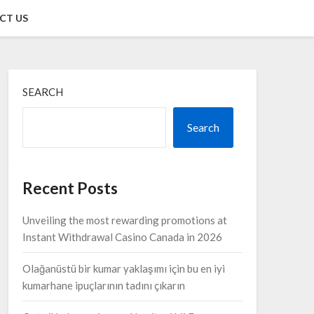
CT US
SEARCH
Search
Recent Posts
Unveiling the most rewarding promotions at
Instant Withdrawal Casino Canada in 2026
Olağanüstü bir kumar yaklaşımı için bu en iyi
kumarhane ipuçlarının tadını çıkarın