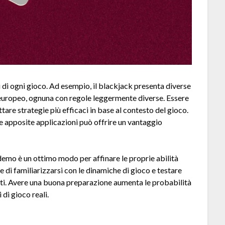
i di ogni gioco. Ad esempio, il blackjack presenta diverse
k europeo, ognuna con regole leggermente diverse. Essere
are strategie più efficaci in base al contesto del gioco.
he apposite applicazioni può offrire un vantaggio
à demo è un ottimo modo per affinare le proprie abilità
e di familiarizzarsi con le dinamiche di gioco e testare
i. Avere una buona preparazione aumenta le probabilità
 di gioco reali.