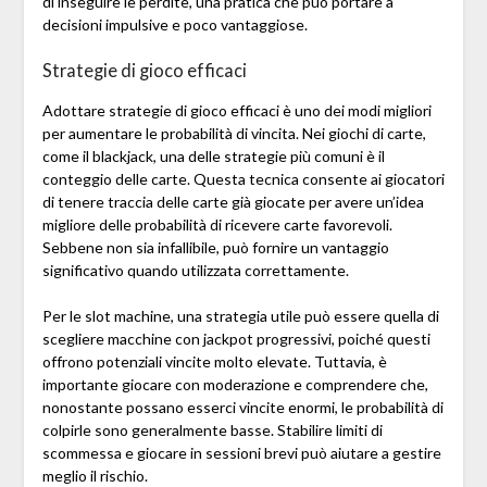
di inseguire le perdite, una pratica che può portare a
decisioni impulsive e poco vantaggiose.
Strategie di gioco efficaci
Adottare strategie di gioco efficaci è uno dei modi migliori
per aumentare le probabilità di vincita. Nei giochi di carte,
come il blackjack, una delle strategie più comuni è il
conteggio delle carte. Questa tecnica consente ai giocatori
di tenere traccia delle carte già giocate per avere un’idea
migliore delle probabilità di ricevere carte favorevoli.
Sebbene non sia infallibile, può fornire un vantaggio
significativo quando utilizzata correttamente.
Per le slot machine, una strategia utile può essere quella di
scegliere macchine con jackpot progressivi, poiché questi
offrono potenziali vincite molto elevate. Tuttavia, è
importante giocare con moderazione e comprendere che,
nonostante possano esserci vincite enormi, le probabilità di
colpirle sono generalmente basse. Stabilire limiti di
scommessa e giocare in sessioni brevi può aiutare a gestire
meglio il rischio.