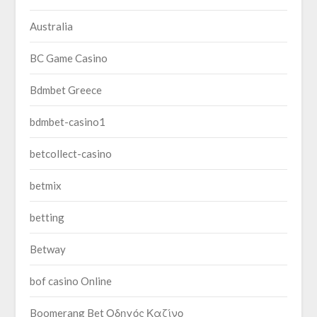
Australia
BC Game Casino
Bdmbet Greece
bdmbet-casino1
betcollect-casino
betmix
betting
Betway
bof casino Online
Boomerang Bet Οδηγός Καζίνο