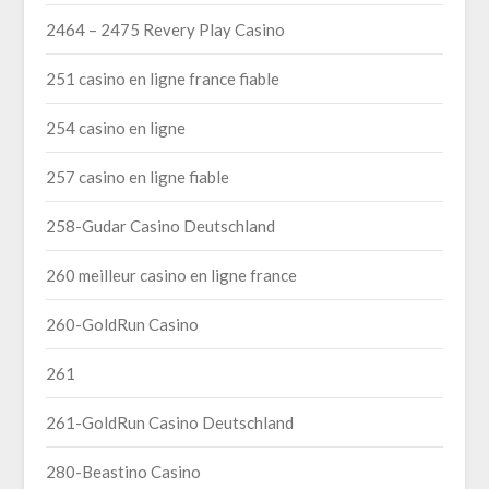
2464 – 2475 Revery Play Casino
251 casino en ligne france fiable
254 casino en ligne
257 casino en ligne fiable
258-Gudar Casino Deutschland
260 meilleur casino en ligne france
260-GoldRun Casino
261
261-GoldRun Casino Deutschland
280-Beastino Casino