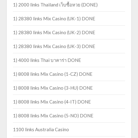
1) 2000 links Thailand เว็บซื้อหวย (DONE)
1) 28380 links Mix Casino (UK-1) DONE
1) 28380 links Mix Casino (UK-2) DONE
1) 28380 links Mix Casino (UK-3) DONE
1) 4000 links Thai บาคาร่า DONE
1) 8008 links Mix Casino (1-CZ) DONE
1) 8008 links Mix Casino (3-HU) DONE
1) 8008 links Mix Casino (4-IT) DONE
1) 8008 links Mix Casino (5-NO) DONE
1100 links Australia Casino