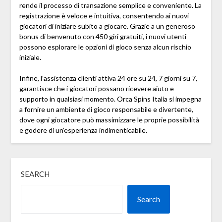
rende il processo di transazione semplice e conveniente. La
registrazione è veloce e intuitiva, consentendo ai nuovi
giocatori di iniziare subito a giocare. Grazie a un generoso
bonus di benvenuto con 450 giri gratuiti, i nuovi utenti
possono esplorare le opzioni di gioco senza alcun rischio
iniziale.
Infine, l’assistenza clienti attiva 24 ore su 24, 7 giorni su 7,
garantisce che i giocatori possano ricevere aiuto e
supporto in qualsiasi momento. Orca Spins Italia si impegna
a fornire un ambiente di gioco responsabile e divertente,
dove ogni giocatore può massimizzare le proprie possibilità
e godere di un’esperienza indimenticabile.
SEARCH
Search