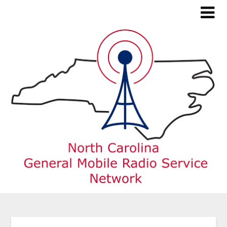
Skip
to
content