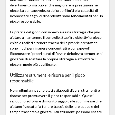
divertimento, ma può anche migliorare le prestazioni nel
gioco. La consapevolezza dei propri limiti e la capacità di
riconoscere segni di dipendenza sono fondamentali per un
gioco responsabile.
La pratica del gioco consapevole è una strategia che può
aiutare a mantenere il controllo. Stabilire obiettivi di gioco
chiari e realisti e tenere traccia delle proprie prestazioni
sono modi per rimanere concentrati e consapevoli.
Riconoscere i propri punti di forza e debolezza permette ai
giocatori di adattare le proprie strategie e affrontare il
gioco in modo più equilibrato.
Utilizzare strumenti e risorse per il gioco
responsabile
Negli ultimi anni, sono stati sviluppati diversi strumenti e
risorse per promuovere il gioco responsabile. Questi
includono software di monitoraggio delle scommesse che
aiutano i giocatori a tenere traccia delle loro spese e del
tempo trascorso a giocare. Tali strumenti possono essere