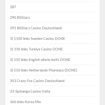
287
290 BitStarz
291 BitStarz Casino Deutschland
3) 1100 links Sweden Casino DONE
3) 330 links Turkiye Casino DONE
3) 550 links English whole melts DONE
3) 550 links Netherlands Pharmacy (DONE)
303 Crazy Fox Casino Deutschland
33-Spinanga Casino Italia
360 links Korea Mix