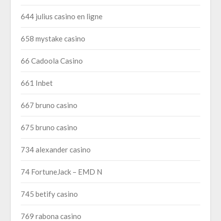
644 julius casino en ligne
658 mystake casino
66 Cadoola Casino
661 Inbet
667 bruno casino
675 bruno casino
734 alexander casino
74 FortuneJack – EMD N
745 betify casino
769 rabona casino