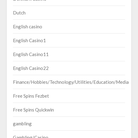
Dutch
English casino
English Casino1
English Casino11
English Casino22
Finance/Hobbies/Technology/Utilities/Education/Media
Free Spins Fezbet
Free Spins Quickwin
gambling
Gambling/Casino