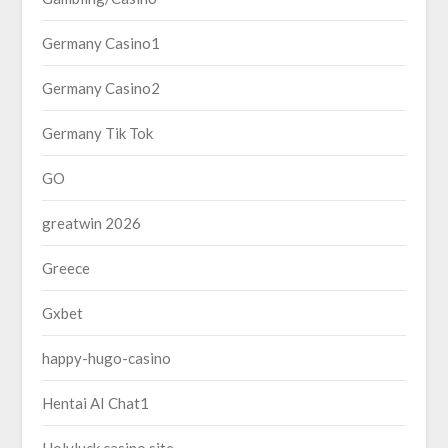
Germany Casino1
Germany Casino2
Germany Tik Tok
GO
greatwin 2026
Greece
Gxbet
happy-hugo-casino
Hentai AI Chat1
Holyluck casino site