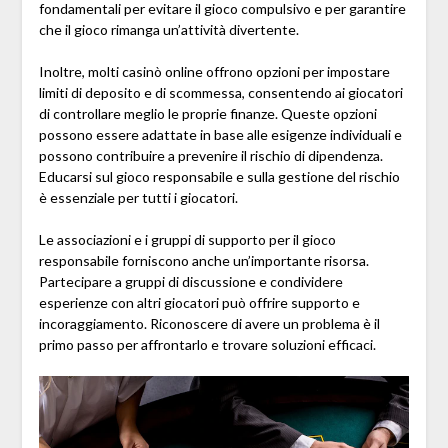
fondamentali per evitare il gioco compulsivo e per garantire
che il gioco rimanga un’attività divertente.
Inoltre, molti casinò online offrono opzioni per impostare
limiti di deposito e di scommessa, consentendo ai giocatori
di controllare meglio le proprie finanze. Queste opzioni
possono essere adattate in base alle esigenze individuali e
possono contribuire a prevenire il rischio di dipendenza.
Educarsi sul gioco responsabile e sulla gestione del rischio
è essenziale per tutti i giocatori.
Le associazioni e i gruppi di supporto per il gioco
responsabile forniscono anche un’importante risorsa.
Partecipare a gruppi di discussione e condividere
esperienze con altri giocatori può offrire supporto e
incoraggiamento. Riconoscere di avere un problema è il
primo passo per affrontarlo e trovare soluzioni efficaci.