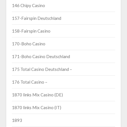
146 Chipy Casino
157-Fairspin Deutschland
158-Fairspin Casino
170-Boho Casino
171-Boho Casino Deutschland
175 Total Casino Deutschland –
176 Total Casino –
1870 links Mix Casino (DE)
1870 links Mix Casino (IT)
1893