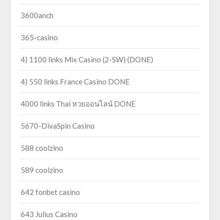
3600anch
365-casino
4) 1100 links Mix Casino (2-SW) (DONE)
4) 550 links France Casino DONE
4000 links Thai หวยออนไลน์ DONE
5670-DivaSpin Casino
588 coolzino
589 coolzino
642 fonbet casino
643 Julius Casino