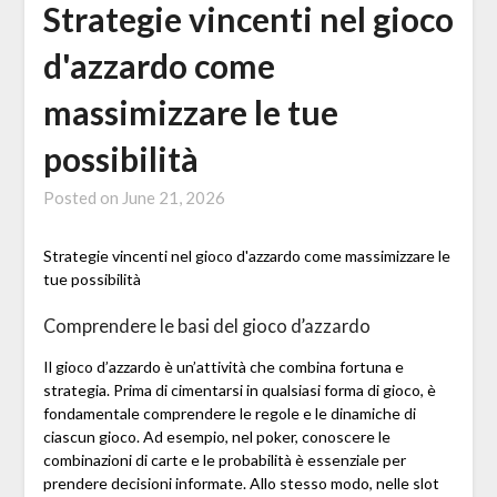
Strategie vincenti nel gioco
d'azzardo come
massimizzare le tue
possibilità
Posted on
June 21, 2026
Strategie vincenti nel gioco d'azzardo come massimizzare le
tue possibilità
Comprendere le basi del gioco d’azzardo
Il gioco d’azzardo è un’attività che combina fortuna e
strategia. Prima di cimentarsi in qualsiasi forma di gioco, è
fondamentale comprendere le regole e le dinamiche di
ciascun gioco. Ad esempio, nel poker, conoscere le
combinazioni di carte e le probabilità è essenziale per
prendere decisioni informate. Allo stesso modo, nelle slot