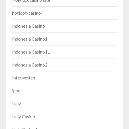
hotloot-casino
Indonesia Casino
Indonesia Casino1
Indonesia Casino11
Indonesia Casino2
Interwetten
ipho
Italy
Italy Casino