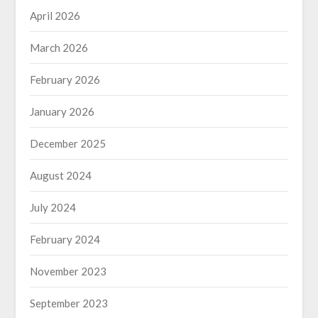
April 2026
March 2026
February 2026
January 2026
December 2025
August 2024
July 2024
February 2024
November 2023
September 2023