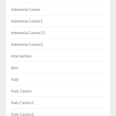
Indonesia Casino
Indonesia Casino1
Indonesia Casino11
Indonesia Casino2
Interwetten
ipho
Italy
Italy Casino
Italy Casino1
Italy Casino2