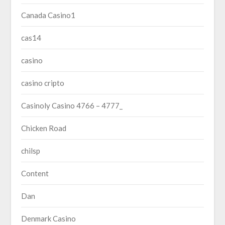
Canada Casino1
cas14
casino
casino cripto
Casinoly Casino 4766 – 4777_
Chicken Road
chilsp
Content
Dan
Denmark Casino