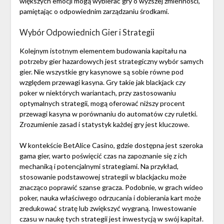
większych emocji mogą wybierać gry o wyższej zmienności,
pamiętając o odpowiednim zarządzaniu środkami.
Wybór Odpowiednich Gier i Strategii
Kolejnym istotnym elementem budowania kapitału na
potrzeby gier hazardowych jest strategiczny wybór samych
gier. Nie wszystkie gry kasynowe są sobie równe pod
względem przewagi kasyna. Gry takie jak blackjack czy
poker w niektórych wariantach, przy zastosowaniu
optymalnych strategii, mogą oferować niższy procent
przewagi kasyna w porównaniu do automatów czy ruletki.
Zrozumienie zasad i statystyk każdej gry jest kluczowe.
W kontekście BetAlice Casino, gdzie dostępna jest szeroka
gama gier, warto poświęcić czas na zapoznanie się z ich
mechaniką i potencjalnymi strategiami. Na przykład,
stosowanie podstawowej strategii w blackjacku może
znacząco poprawić szanse gracza. Podobnie, w grach wideo
poker, nauka właściwego odrzucania i dobierania kart może
zredukować stratę lub zwiększyć wygraną. Inwestowanie
czasu w naukę tych strategii jest inwestycją w swój kapitał.