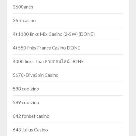
3600anch
365-casino
4) 1100 links Mix Casino (2-SW) (DONE)
4) 550 links France Casino DONE
4000 links Thai หวยออนไลน์ DONE
5670-DivaSpin Casino
588 coolzino
589 coolzino
642 fonbet casino
643 Julius Casino