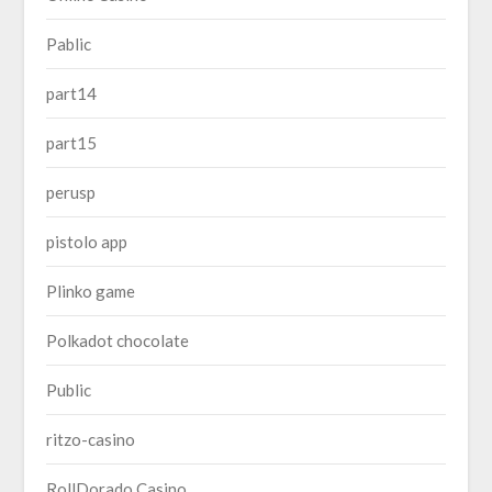
Pablic
part14
part15
perusp
pistolo app
Plinko game
Polkadot chocolate
Public
ritzo-casino
RollDorado Casino