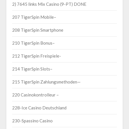
2) 7645 links Mix Casino (9-PT) DONE
207 TigerSpin Mobile–
208 TigerSpin Smartphone
210 TigerSpin Bonus–
212 TigerSpin Freispiele-
214 TigerSpin Slots–
215 TigerSpin Zahlungsmethoden—
220 Casinokontrolleur –
228-Ice Casino Deutschland
230-Spassino Casino