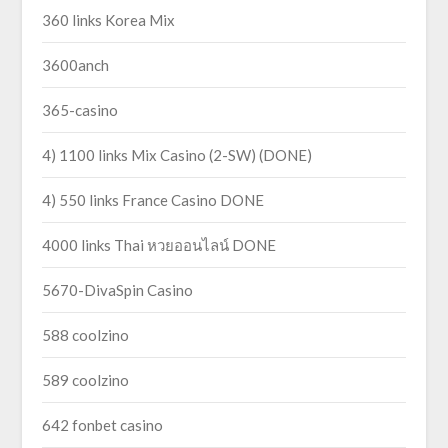
360 links Korea Mix
3600anch
365-casino
4) 1100 links Mix Casino (2-SW) (DONE)
4) 550 links France Casino DONE
4000 links Thai หวยออนไลน์ DONE
5670-DivaSpin Casino
588 coolzino
589 coolzino
642 fonbet casino