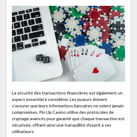
La sécurité des transactions financières est également un
aspect essentiel à considérer. Les joueurs doivent
s’assurer que leurs informations bancaires ne soient jamais
compromises. Pin Up Casino utilise des protocoles de
cryptage avancés pour garantir que chaque transaction est
sécurisée, offrant ainsi une tranquillité d’esprit à ses
utilisateurs.