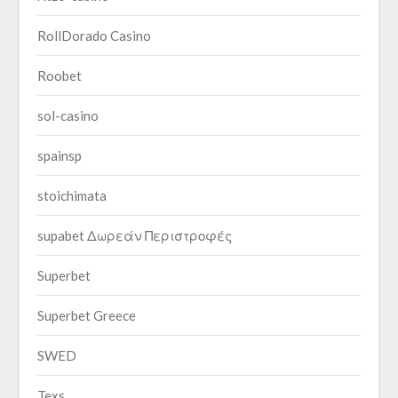
RollDorado Casino
Roobet
sol-casino
spainsp
stoichimata
supabet Δωρεάν Περιστροφές
Superbet
Superbet Greece
SWED
Texs