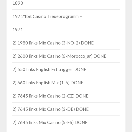
1893
197 21bit Casino Treueprogramm –
1971
2) 1980 links Mix Casino (3-NO-2) DONE
2) 2600 links Mix Casino (6-Morocco_ar) DONE
2) 550 links English Frt trigger DONE
2) 660 links English Mix (1-6) DONE
2) 7645 links Mix Casino (2-CZ) DONE
2) 7645 links Mix Casino (3-DE) DONE
2) 7645 links Mix Casino (5-ES) DONE