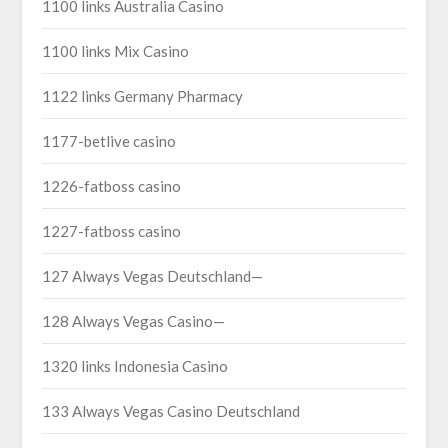
1100 links Australia Casino
1100 links Mix Casino
1122 links Germany Pharmacy
1177-betlive casino
1226-fatboss casino
1227-fatboss casino
127 Always Vegas Deutschland—
128 Always Vegas Casino—
1320 links Indonesia Casino
133 Always Vegas Casino Deutschland