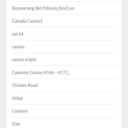
Boomerang Bet Οδηγός Καζίνο
Canada Casino1
cas14
casino
casino cripto
Casinoly Casino 4766 – 4777_
Chicken Road
chilsp
Content
Dan