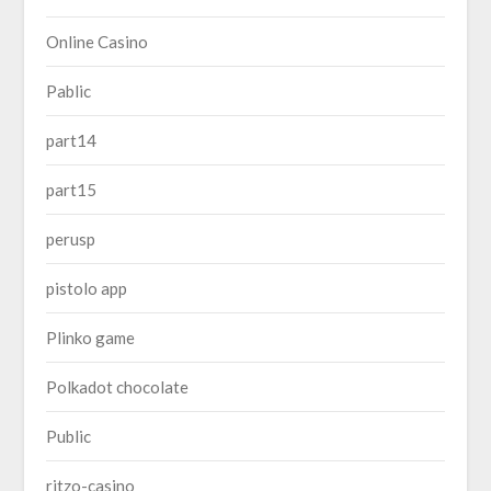
Online Casino
Pablic
part14
part15
perusp
pistolo app
Plinko game
Polkadot chocolate
Public
ritzo-casino