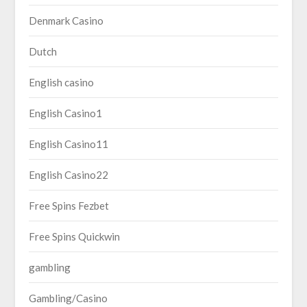
Denmark Casino
Dutch
English casino
English Casino1
English Casino11
English Casino22
Free Spins Fezbet
Free Spins Quickwin
gambling
Gambling/Casino