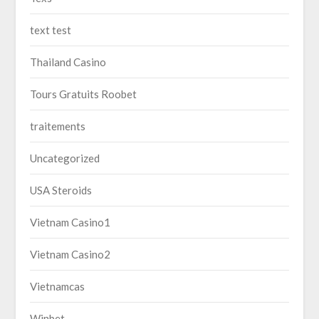
text test
Thailand Casino
Tours Gratuits Roobet
traitements
Uncategorized
USA Steroids
Vietnam Casino1
Vietnam Casino2
Vietnamcas
Winbet