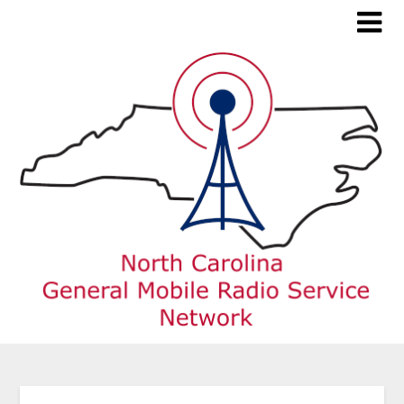
Skip
to
content