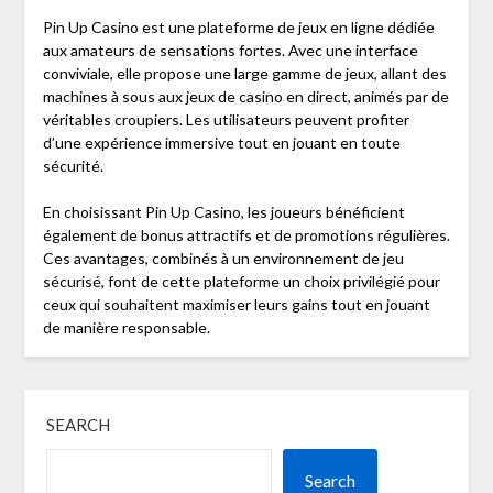
Pin Up Casino est une plateforme de jeux en ligne dédiée
aux amateurs de sensations fortes. Avec une interface
conviviale, elle propose une large gamme de jeux, allant des
machines à sous aux jeux de casino en direct, animés par de
véritables croupiers. Les utilisateurs peuvent profiter
d’une expérience immersive tout en jouant en toute
sécurité.
En choisissant Pin Up Casino, les joueurs bénéficient
également de bonus attractifs et de promotions régulières.
Ces avantages, combinés à un environnement de jeu
sécurisé, font de cette plateforme un choix privilégié pour
ceux qui souhaitent maximiser leurs gains tout en jouant
de manière responsable.
SEARCH
Search