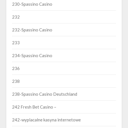
230-Spassino Casino
232
232-Spassino Casino
233
234-Spassino Casino
236
238
238-Spassino Casino Deutschland
242 Fresh Bet Casino –
242-wyplacalne kasyna internetowe