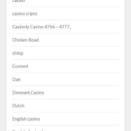
casino
casino cripto
Casinoly Casino 4766 – 4777_
Chicken Road
chilsp
Content
Dan
Denmark Casino
Dutch
English casino