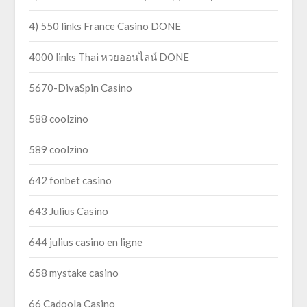
4) 550 links France Casino DONE
4000 links Thai หวยออนไลน์ DONE
5670-DivaSpin Casino
588 coolzino
589 coolzino
642 fonbet casino
643 Julius Casino
644 julius casino en ligne
658 mystake casino
66 Cadoola Casino