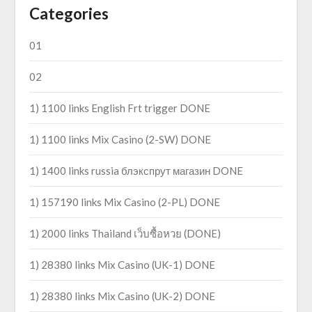
Categories
01
02
1) 1100 links English Frt trigger DONE
1) 1100 links Mix Casino (2-SW) DONE
1) 1400 links russia блэкспрут магазин DONE
1) 157190 links Mix Casino (2-PL) DONE
1) 2000 links Thailand เว็บซื้อหวย (DONE)
1) 28380 links Mix Casino (UK-1) DONE
1) 28380 links Mix Casino (UK-2) DONE