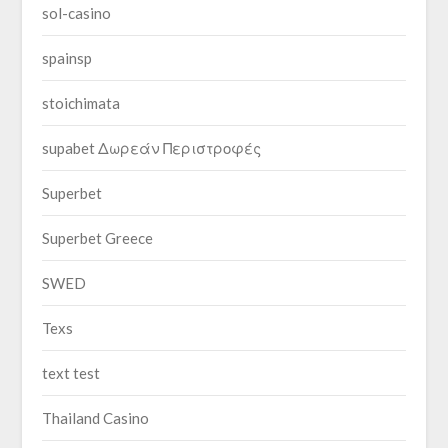
sol-casino
spainsp
stoichimata
supabet Δωρεάν Περιστροφές
Superbet
Superbet Greece
SWED
Texs
text test
Thailand Casino