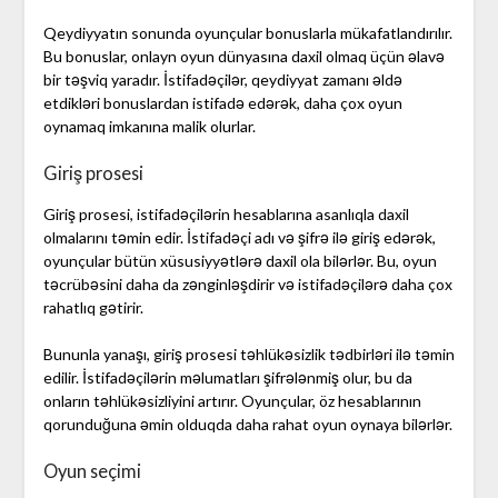
Qeydiyyatın sonunda oyunçular bonuslarla mükafatlandırılır.
Bu bonuslar, onlayn oyun dünyasına daxil olmaq üçün əlavə
bir təşviq yaradır. İstifadəçilər, qeydiyyat zamanı əldə
etdikləri bonuslardan istifadə edərək, daha çox oyun
oynamaq imkanına malik olurlar.
Giriş prosesi
Giriş prosesi, istifadəçilərin hesablarına asanlıqla daxil
olmalarını təmin edir. İstifadəçi adı və şifrə ilə giriş edərək,
oyunçular bütün xüsusiyyətlərə daxil ola bilərlər. Bu, oyun
təcrübəsini daha da zənginləşdirir və istifadəçilərə daha çox
rahatlıq gətirir.
Bununla yanaşı, giriş prosesi təhlükəsizlik tədbirləri ilə təmin
edilir. İstifadəçilərin məlumatları şifrələnmiş olur, bu da
onların təhlükəsizliyini artırır. Oyunçular, öz hesablarının
qorunduğuna əmin olduqda daha rahat oyun oynaya bilərlər.
Oyun seçimi