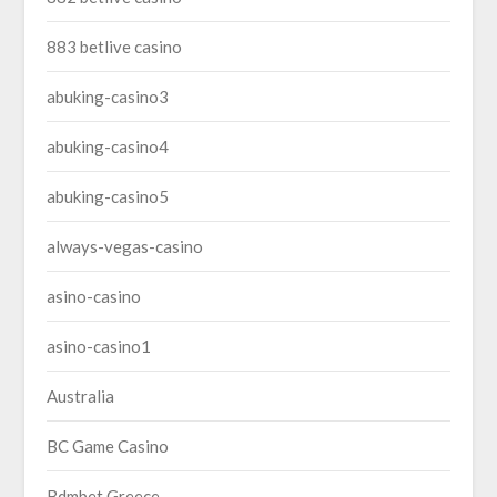
883 betlive casino
abuking-casino3
abuking-casino4
abuking-casino5
always-vegas-casino
asino-casino
asino-casino1
Australia
BC Game Casino
Bdmbet Greece