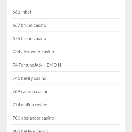
661 Inbet
667 bruno casino
675 bruno casino
734 alexander casino
74 FortuneJack – EMD N
745 betify casino
769 rabona casino
774 malina casino
780 alexander casino
882 betlive casino