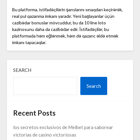
Bu platforma, istifadəçilərin şanslarını sınaqdan keçirərək,
real pul qazanma imkanı yaradır. Yeni başlayanlar üçün
cazibədar bonuslar mövcuddur, bu da 10 line loto
kazinosunu daha da cazibədar edir. İstifadəçilər, bu
platformada həm eğlənmək, həm də qazanc əldə etmək
imkanı tapacaqlar.
SEARCH
Search
Recent Posts
los secretos exclusivos de Melbet para saborear
victorias de casino victoriosas