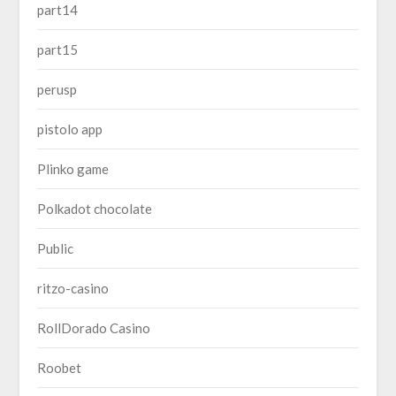
part14
part15
perusp
pistolo app
Plinko game
Polkadot chocolate
Public
ritzo-casino
RollDorado Casino
Roobet