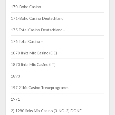
170-Boho Casino
171-Boho Casino Deutschland
175 Total Casino Deutschland –
176 Total Casino –
1870 links Mix Casino (DE)
1870 links Mix Casino (IT)
1893
197 21bit Casino Treueprogramm –
1971
2) 1980 links Mix Casino (3-NO-2) DONE