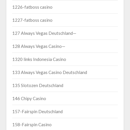
1226-fatboss casino
1227-fatboss casino
127 Always Vegas Deutschland—
128 Always Vegas Casino—
1320 links Indonesia Casino
133 Always Vegas Casino Deutschland
135 Slotozen Deutschland
146 Chipy Casino
157-Fairspin Deutschland
158-Fairspin Casino