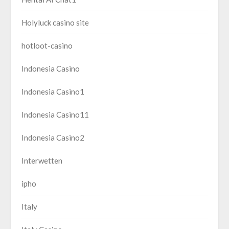
Holyluck casino site
hotloot-casino
Indonesia Casino
Indonesia Casino1
Indonesia Casino11
Indonesia Casino2
Interwetten
ipho
Italy