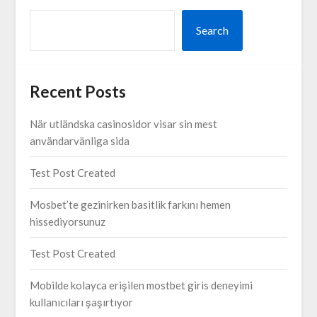
Search
Recent Posts
När utländska casinosidor visar sin mest
användarvänliga sida
Test Post Created
Mosbet’te gezinirken basitlik farkını hemen
hissediyorsunuz
Test Post Created
Mobilde kolayca erişilen mostbet giris deneyimi
kullanıcıları şaşırtıyor