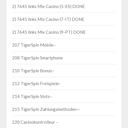
2) 7645 links Mix Casino (5-ES) DONE
2) 7645 links Mix Casino (7-IT) DONE
2) 7645 links Mix Casino (9-PT) DONE
207 TigerSpin Mobile–
208 TigerSpin Smartphone
210 TigerSpin Bonus–
212 TigerSpin Freispiele-
214 TigerSpin Slots–
215 TigerSpin Zahlungsmethoden—
220 Casinokontrolleur –