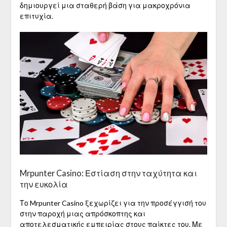
δημιουργεί μια σταθερή βάση για μακροχρόνια
επιτυχία.
Mrpunter Casino: Εστίαση στην ταχύτητα και
την ευκολία
Το Mrpunter Casino ξεχωρίζει για την προσέγγισή του
στην παροχή μιας απρόσκοπτης και
αποτελεσματικής εμπειρίας στους παίκτες του. Με