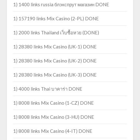
1) 1400 links russia блэкспрут магазин DONE
1) 157190 links Mix Casino (2-PL) DONE
1) 2000 links Thailand เว็บซื้อหวย (DONE)
1) 28380 links Mix Casino (UK-1) DONE
1) 28380 links Mix Casino (UK-2) DONE
1) 28380 links Mix Casino (UK-3) DONE
1) 4000 links Thai บาคาร่า DONE
1) 8008 links Mix Casino (1-CZ) DONE
1) 8008 links Mix Casino (3-HU) DONE
1) 8008 links Mix Casino (4-IT) DONE