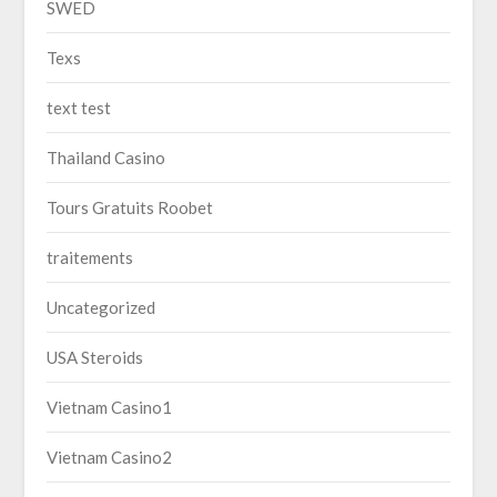
SWED
Texs
text test
Thailand Casino
Tours Gratuits Roobet
traitements
Uncategorized
USA Steroids
Vietnam Casino1
Vietnam Casino2