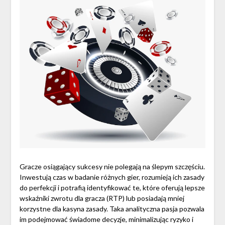
Gracze osiągający sukcesy nie polegają na ślepym szczęściu.
Inwestują czas w badanie różnych gier, rozumieją ich zasady
do perfekcji i potrafią identyfikować te, które oferują lepsze
wskaźniki zwrotu dla gracza (RTP) lub posiadają mniej
korzystne dla kasyna zasady. Taka analityczna pasja pozwala
im podejmować świadome decyzje, minimalizując ryzyko i