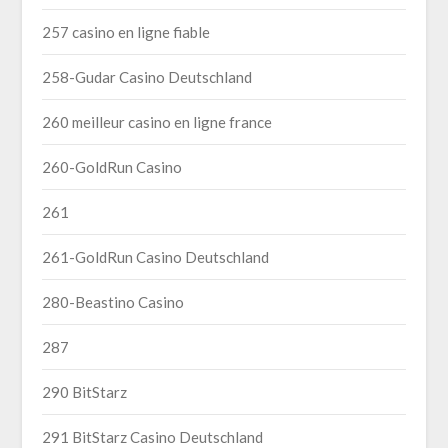
257 casino en ligne fiable
258-Gudar Casino Deutschland
260 meilleur casino en ligne france
260-GoldRun Casino
261
261-GoldRun Casino Deutschland
280-Beastino Casino
287
290 BitStarz
291 BitStarz Casino Deutschland