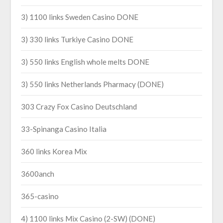
3) 1100 links Sweden Casino DONE
3) 330 links Turkiye Casino DONE
3) 550 links English whole melts DONE
3) 550 links Netherlands Pharmacy (DONE)
303 Crazy Fox Casino Deutschland
33-Spinanga Casino Italia
360 links Korea Mix
3600anch
365-casino
4) 1100 links Mix Casino (2-SW) (DONE)