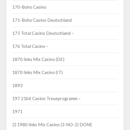
170-Boho Casino
171-Boho Casino Deutschland
175 Total Casino Deutschland –
176 Total Casino –
1870 links Mix Casino (DE)
1870 links Mix Casino (IT)
1893
197 21bit Casino Treueprogramm –
1971
2) 1980 links Mix Casino (3-NO-2) DONE