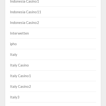
Indonesia Casino1
Indonesia Casino11
Indonesia Casino2
Interwetten
ipho
Italy
Italy Casino
Italy Casino1
Italy Casino2
Italy3