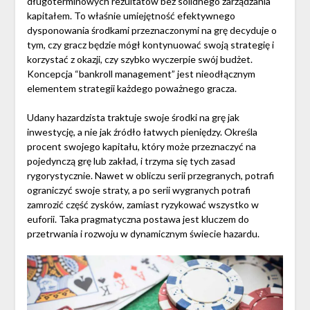
długoterminowych rezultatów bez solidnego zarządzania
kapitałem. To właśnie umiejętność efektywnego
dysponowania środkami przeznaczonymi na grę decyduje o
tym, czy gracz będzie mógł kontynuować swoją strategię i
korzystać z okazji, czy szybko wyczerpie swój budżet.
Koncepcja “bankroll management” jest nieodłącznym
elementem strategii każdego poważnego gracza.
Udany hazardzista traktuje swoje środki na grę jak
inwestycję, a nie jak źródło łatwych pieniędzy. Określa
procent swojego kapitału, który może przeznaczyć na
pojedynczą grę lub zakład, i trzyma się tych zasad
rygorystycznie. Nawet w obliczu serii przegranych, potrafi
ograniczyć swoje straty, a po serii wygranych potrafi
zamrozić część zysków, zamiast ryzykować wszystko w
euforii. Taka pragmatyczna postawa jest kluczem do
przetrwania i rozwoju w dynamicznym świecie hazardu.