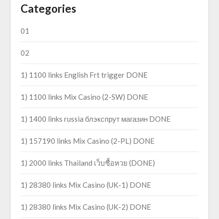
Categories
01
02
1) 1100 links English Frt trigger DONE
1) 1100 links Mix Casino (2-SW) DONE
1) 1400 links russia блэкспрут магазин DONE
1) 157190 links Mix Casino (2-PL) DONE
1) 2000 links Thailand เว็บซื้อหวย (DONE)
1) 28380 links Mix Casino (UK-1) DONE
1) 28380 links Mix Casino (UK-2) DONE