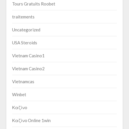
Tours Gratuits Roobet
traitements
Uncategorized
USA Steroids
Vietnam Casino1
Vietnam Casino2
Vietnamcas
Winbet
Καζίνο
Καζίνο Online 1win