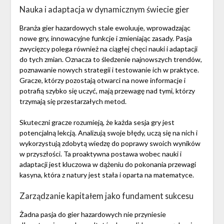
Nauka i adaptacja w dynamicznym świecie gier
Branża gier hazardowych stale ewoluuje, wprowadzając
nowe gry, innowacyjne funkcje i zmieniając zasady. Pasja
zwycięzcy polega również na ciągłej chęci nauki i adaptacji
do tych zmian. Oznacza to śledzenie najnowszych trendów,
poznawanie nowych strategii i testowanie ich w praktyce.
Gracze, którzy pozostają otwarci na nowe informacje i
potrafią szybko się uczyć, mają przewagę nad tymi, którzy
trzymają się przestarzałych metod.
Skuteczni gracze rozumieją, że każda sesja gry jest
potencjalną lekcją. Analizują swoje błędy, uczą się na nich i
wykorzystują zdobytą wiedzę do poprawy swoich wyników
w przyszłości. Ta proaktywna postawa wobec nauki i
adaptacji jest kluczowa w dążeniu do pokonania przewagi
kasyna, która z natury jest stała i oparta na matematyce.
Zarządzanie kapitałem jako fundament sukcesu
Żadna pasja do gier hazardowych nie przyniesie