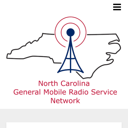
Skip
to
content