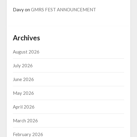
Davy
on
GMRS FEST ANNOUNCEMENT
Archives
August 2026
July 2026
June 2026
May 2026
April 2026
March 2026
February 2026