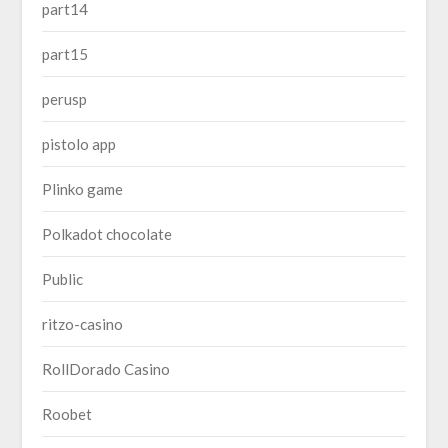
part14
part15
perusp
pistolo app
Plinko game
Polkadot chocolate
Public
ritzo-casino
RollDorado Casino
Roobet