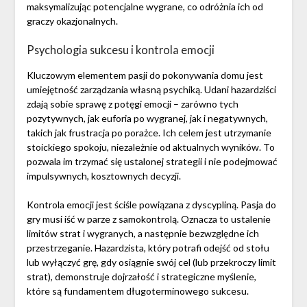
maksymalizując potencjalne wygrane, co odróżnia ich od
graczy okazjonalnych.
Psychologia sukcesu i kontrola emocji
Kluczowym elementem pasji do pokonywania domu jest
umiejętność zarządzania własną psychiką. Udani hazardziści
zdają sobie sprawę z potęgi emocji – zarówno tych
pozytywnych, jak euforia po wygranej, jak i negatywnych,
takich jak frustracja po porażce. Ich celem jest utrzymanie
stoickiego spokoju, niezależnie od aktualnych wyników. To
pozwala im trzymać się ustalonej strategii i nie podejmować
impulsywnych, kosztownych decyzji.
Kontrola emocji jest ściśle powiązana z dyscypliną. Pasja do
gry musi iść w parze z samokontrolą. Oznacza to ustalenie
limitów strat i wygranych, a następnie bezwzględne ich
przestrzeganie. Hazardzista, który potrafi odejść od stołu
lub wyłączyć grę, gdy osiągnie swój cel (lub przekroczy limit
strat), demonstruje dojrzałość i strategiczne myślenie,
które są fundamentem długoterminowego sukcesu.