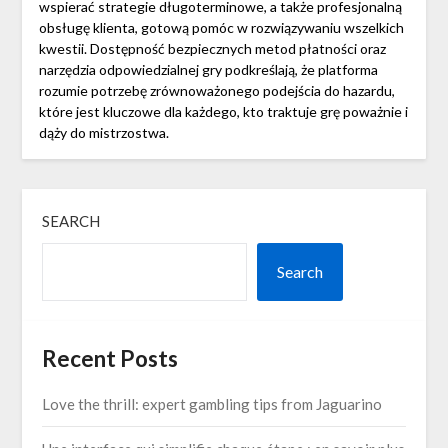
wspierać strategie długoterminowe, a także profesjonalną
obsługę klienta, gotową pomóc w rozwiązywaniu wszelkich
kwestii. Dostępność bezpiecznych metod płatności oraz
narzędzia odpowiedzialnej gry podkreślają, że platforma
rozumie potrzebę zrównoważonego podejścia do hazardu,
które jest kluczowe dla każdego, kto traktuje grę poważnie i
dąży do mistrzostwa.
SEARCH
Search
Recent Posts
Love the thrill: expert gambling tips from Jaguarino