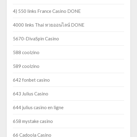
4) 550 links France Casino DONE
4000 links Thai หวยออนไลน์ DONE
5670-DivaSpin Casino
588 coolzino
589 coolzino
642 fonbet casino
643 Julius Casino
644 julius casino en ligne
658 mystake casino
66 Cadoola Casino