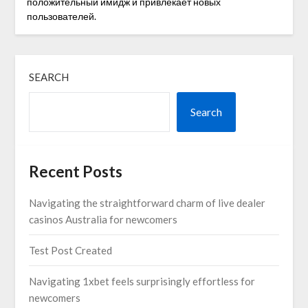
положительный имидж и привлекает новых
пользователей.
SEARCH
Search
Recent Posts
Navigating the straightforward charm of live dealer
casinos Australia for newcomers
Test Post Created
Navigating 1xbet feels surprisingly effortless for
newcomers