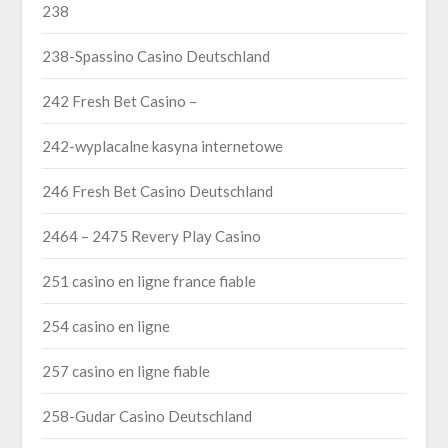
238
238-Spassino Casino Deutschland
242 Fresh Bet Casino –
242-wyplacalne kasyna internetowe
246 Fresh Bet Casino Deutschland
2464 – 2475 Revery Play Casino
251 casino en ligne france fiable
254 casino en ligne
257 casino en ligne fiable
258-Gudar Casino Deutschland