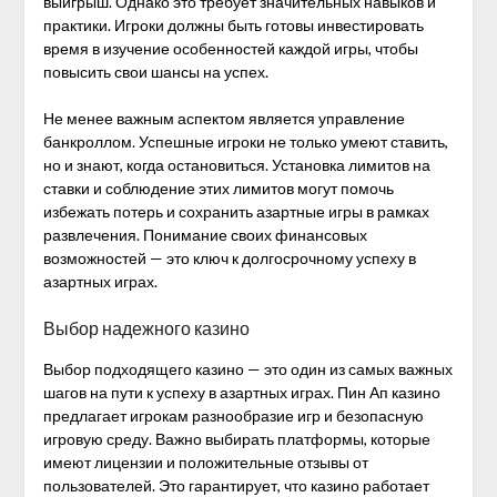
выигрыш. Однако это требует значительных навыков и
практики. Игроки должны быть готовы инвестировать
время в изучение особенностей каждой игры, чтобы
повысить свои шансы на успех.
Не менее важным аспектом является управление
банкроллом. Успешные игроки не только умеют ставить,
но и знают, когда остановиться. Установка лимитов на
ставки и соблюдение этих лимитов могут помочь
избежать потерь и сохранить азартные игры в рамках
развлечения. Понимание своих финансовых
возможностей — это ключ к долгосрочному успеху в
азартных играх.
Выбор надежного казино
Выбор подходящего казино — это один из самых важных
шагов на пути к успеху в азартных играх. Пин Ап казино
предлагает игрокам разнообразие игр и безопасную
игровую среду. Важно выбирать платформы, которые
имеют лицензии и положительные отзывы от
пользователей. Это гарантирует, что казино работает