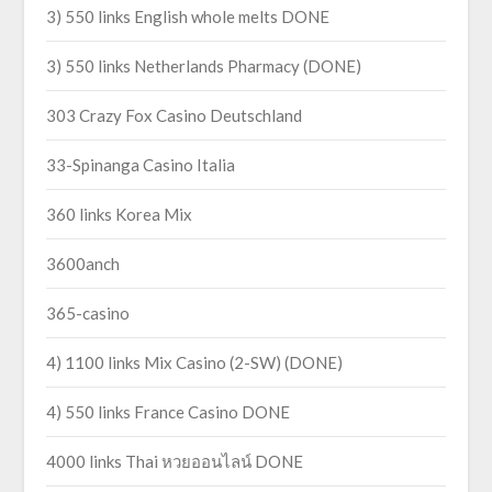
3) 550 links English whole melts DONE
3) 550 links Netherlands Pharmacy (DONE)
303 Crazy Fox Casino Deutschland
33-Spinanga Casino Italia
360 links Korea Mix
3600anch
365-casino
4) 1100 links Mix Casino (2-SW) (DONE)
4) 550 links France Casino DONE
4000 links Thai หวยออนไลน์ DONE