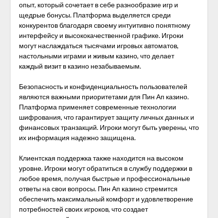
опыт, который сочетает в себе разнообразие игр и
щедрые бонусы. Платформа выделяется среди
конкурентов благодаря своему интуитивно понятному
интерфейсу и высококачественной графике. Игроки
могут наслаждаться тысячами игровых автоматов,
настольными играми и живым казино, что делает
каждый визит в казино незабываемым.
Безопасность и конфиденциальность пользователей
являются важными приоритетами для Пин Ап казино.
Платформа применяет современные технологии
шифрования, что гарантирует защиту личных данных и
финансовых транзакций. Игроки могут быть уверены, что
их информация надежно защищена.
Клиентская поддержка также находится на высоком
уровне. Игроки могут обратиться в службу поддержки в
любое время, получая быстрые и профессиональные
ответы на свои вопросы. Пин Ап казино стремится
обеспечить максимальный комфорт и удовлетворение
потребностей своих игроков, что создает