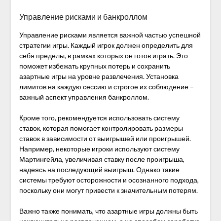
Управление рисками и банкроллом
Управление рисками является важной частью успешной
стратегии игры. Каждый игрок должен определить для
себя пределы, в рамках которых он готов играть. Это
поможет избежать крупных потерь и сохранить
азартные игры на уровне развлечения. Установка
лимитов на каждую сессию и строгое их соблюдение –
важный аспект управления банкроллом.
Кроме того, рекомендуется использовать систему
ставок, которая помогает контролировать размеры
ставок в зависимости от выигрышей или проигрышей.
Например, некоторые игроки используют систему
Мартингейла, увеличивая ставку после проигрыша,
надеясь на последующий выигрыш. Однако такие
системы требуют осторожности и осознанного подхода,
поскольку они могут привести к значительным потерям.
Важно также понимать, что азартные игры должны быть