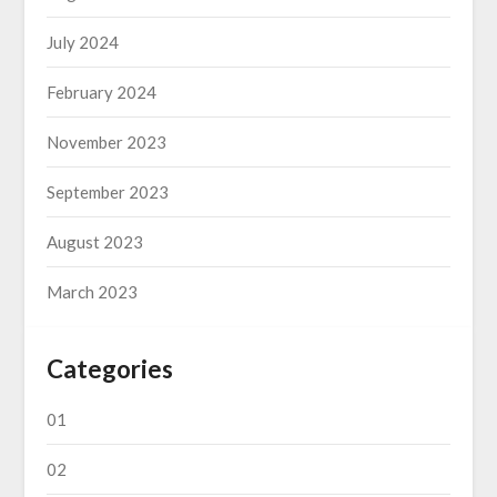
July 2024
February 2024
November 2023
September 2023
August 2023
March 2023
Categories
01
02