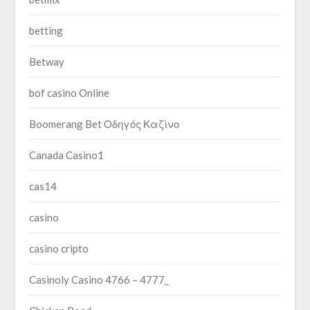
betting
Betway
bof casino Online
Boomerang Bet Οδηγός Καζίνο
Canada Casino1
cas14
casino
casino cripto
Casinoly Casino 4766 – 4777_