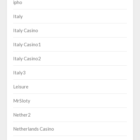
ipho
Italy
Italy Casino
Italy Casino1
Italy Casino2
Italy3
Leisure
MrSloty
Nether2
Netherlands Casino