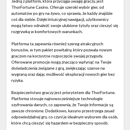
Jedną z platform, która przyciąga uwagę graczy, jest
ThorFortune Casino. Oferuje szeroki wybór gier, od
automatów po gry na żywo, co sprawia, że każdy znajdzie
coś dla siebie. Dzięki intuicyjnej nawigacji, użytkownicy
mogą łatwo odnaleźć swoje ulubione tytuły oraz cieszyć się
rozgrywką w komfortowych warunkach.
Platforma ta zapewnia również szereg atrakcyjnych
bonusów, w tym pakiet powitalny, który pozwala nowym
graczom na korzystne rozpoczęcie swojej przygody.
Oferowane promocje mogą znacząco wpłynąć na Twoje
doświadczenia związane z grą, zwiększając szanse na
wygraną oraz dając możliwość eksploracji nowych gier bez
ryzyka.
Bezpieczeństwo graczy jest priorytetem dla ThorFortune.
Platforma stosuje najnowocześniejsze technologie
szyfrowania danych, co zapewnia, że Twoje informacje są
zawsze chronione. Dodatkowo, kasyno przestrzega zasad
odpowiedzialnej gry, co czyni je idealnym wyborem dla osób,
które chcą cieszyć się hazardem w bezpieczny sposób.