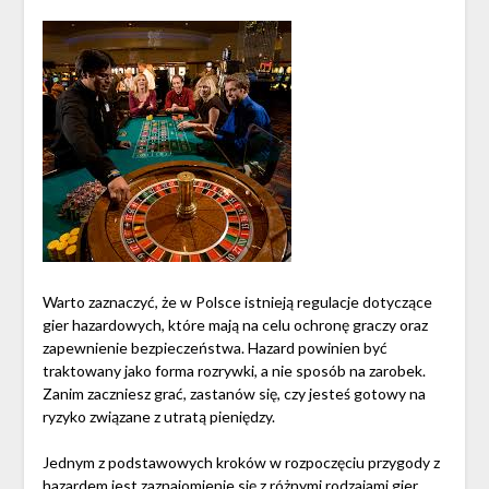
Warto zaznaczyć, że w Polsce istnieją regulacje dotyczące
gier hazardowych, które mają na celu ochronę graczy oraz
zapewnienie bezpieczeństwa. Hazard powinien być
traktowany jako forma rozrywki, a nie sposób na zarobek.
Zanim zaczniesz grać, zastanów się, czy jesteś gotowy na
ryzyko związane z utratą pieniędzy.
Jednym z podstawowych kroków w rozpoczęciu przygody z
hazardem jest zaznajomienie się z różnymi rodzajami gier.