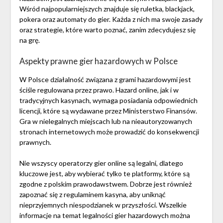
Wśród najpopularniejszych znajduje się ruletka, blackjack,
pokera oraz automaty do gier. Każda z nich ma swoje zasady
oraz strategie, które warto poznać, zanim zdecydujesz się
na grę.
Aspekty prawne gier hazardowych w Polsce
W Polsce działalność związana z grami hazardowymi jest
ściśle regulowana przez prawo. Hazard online, jak i w
tradycyjnych kasynach, wymaga posiadania odpowiednich
licencji, które są wydawane przez Ministerstwo Finansów.
Gra w nielegalnych miejscach lub na nieautoryzowanych
stronach internetowych może prowadzić do konsekwencji
prawnych.
Nie wszyscy operatorzy gier online są legalni, dlatego
kluczowe jest, aby wybierać tylko te platformy, które są
zgodne z polskim prawodawstwem. Dobrze jest również
zapoznać się z regulaminem kasyna, aby uniknąć
nieprzyjemnych niespodzianek w przyszłości. Wszelkie
informacje na temat legalności gier hazardowych można