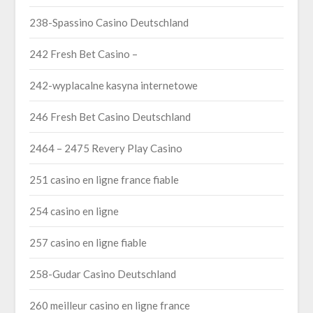
238-Spassino Casino Deutschland
242 Fresh Bet Casino –
242-wyplacalne kasyna internetowe
246 Fresh Bet Casino Deutschland
2464 – 2475 Revery Play Casino
251 casino en ligne france fiable
254 casino en ligne
257 casino en ligne fiable
258-Gudar Casino Deutschland
260 meilleur casino en ligne france