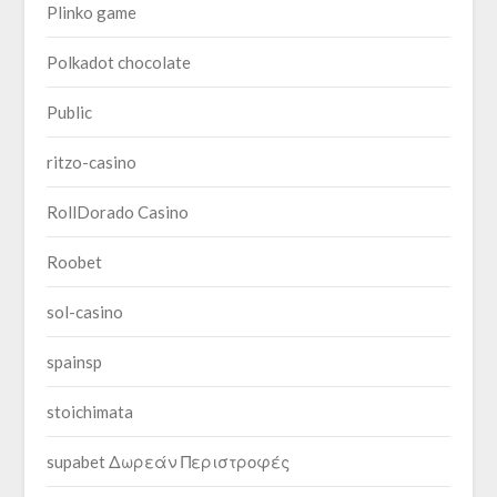
Plinko game
Polkadot chocolate
Public
ritzo-casino
RollDorado Casino
Roobet
sol-casino
spainsp
stoichimata
supabet Δωρεάν Περιστροφές