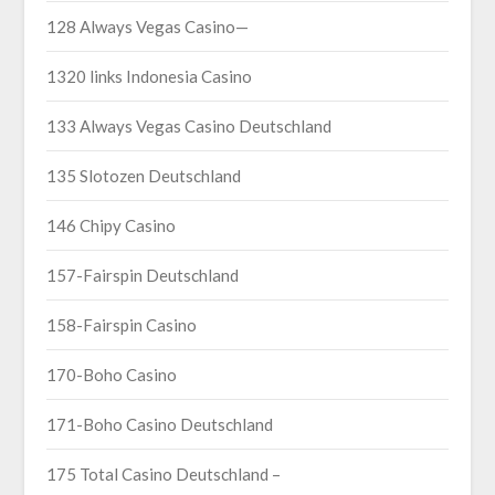
128 Always Vegas Casino—
1320 links Indonesia Casino
133 Always Vegas Casino Deutschland
135 Slotozen Deutschland
146 Chipy Casino
157-Fairspin Deutschland
158-Fairspin Casino
170-Boho Casino
171-Boho Casino Deutschland
175 Total Casino Deutschland –