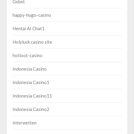
Gxbet
happy-hugo-casino
Hentai AI Chat1
Holyluck casino site
hotloot-casino
Indonesia Casino
Indonesia Casino1
Indonesia Casino11
Indonesia Casino2
Interwetten