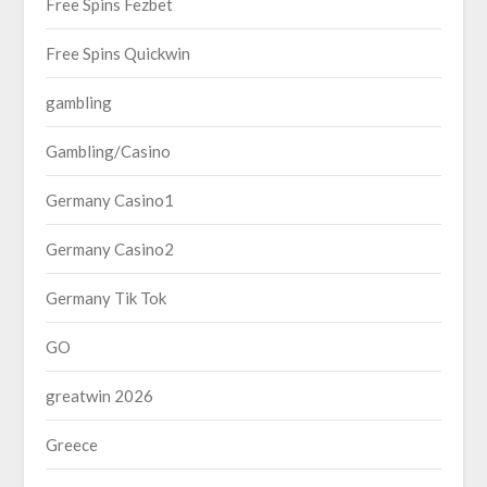
Free Spins Fezbet
Free Spins Quickwin
gambling
Gambling/Casino
Germany Casino1
Germany Casino2
Germany Tik Tok
GO
greatwin 2026
Greece