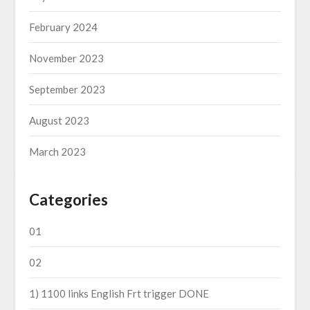
February 2024
November 2023
September 2023
August 2023
March 2023
Categories
01
02
1) 1100 links English Frt trigger DONE