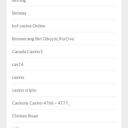
Betway
bof casino Online
Boomerang Bet Οδηγός Καζίνο
Canada Casino1
cas14
casino
casino cripto
Casinoly Casino 4766 – 4777_
Chicken Road