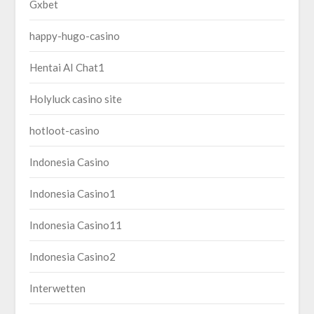
Gxbet
happy-hugo-casino
Hentai AI Chat1
Holyluck casino site
hotloot-casino
Indonesia Casino
Indonesia Casino1
Indonesia Casino11
Indonesia Casino2
Interwetten