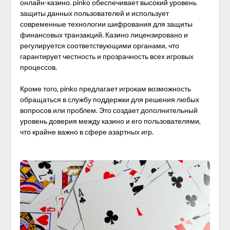
онлайн-казино. pinko обеспечивает высокий уровень
защиты данных пользователей и использует
современные технологии шифрования для защиты
финансовых транзакций. Казино лицензировано и
регулируется соответствующими органами, что
гарантирует честность и прозрачность всех игровых
процессов.
Кроме того, pinko предлагает игрокам возможность
обращаться в службу поддержки для решения любых
вопросов или проблем. Это создает дополнительный
уровень доверия между казино и его пользователями,
что крайне важно в сфере азартных игр.