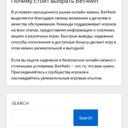
Почему стоит выбрать Bet4win
В условиях насыщенного рынка онлайн-казино, Bet4win
выделяется благодаря своему вниманию к деталям и
качеству обслуживания. Команда поддерживает игроков
на всех этапах, предоставляя информацию о платежах,
акциях и различных играх. Быстрые выводы, надежные
способы пополнения и доступные бонусы делают игру в
этом казино увлекательной и выгодной.
Если вы ищете надежное и безопасное онлайн-казино с
отличными условиями, Bet4win — это то, что вам нужно.
Присоединяйтесь к сообществу игроков и
наслаждайтесь увлекательным игровым опытом.
SEARCH
Search