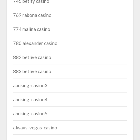
745 betify casino
769 rabona casino
774 malina casino
780 alexander casino
882 betlive casino
883 betlive casino
abuking-casino3
abuking-casino4
abuking-casino5
always-vegas-casino