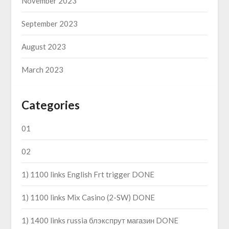
November 2023
September 2023
August 2023
March 2023
Categories
01
02
1) 1100 links English Frt trigger DONE
1) 1100 links Mix Casino (2-SW) DONE
1) 1400 links russia блэкспрут магазин DONE