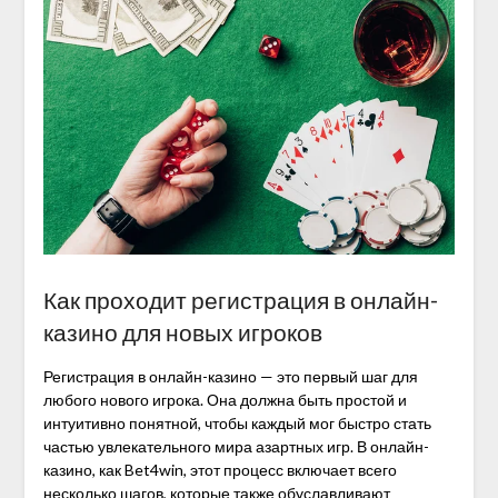
Как проходит регистрация в онлайн-
казино для новых игроков
Регистрация в онлайн-казино — это первый шаг для
любого нового игрока. Она должна быть простой и
интуитивно понятной, чтобы каждый мог быстро стать
частью увлекательного мира азартных игр. В онлайн-
казино, как Bet4win, этот процесс включает всего
несколько шагов, которые также обуславливают