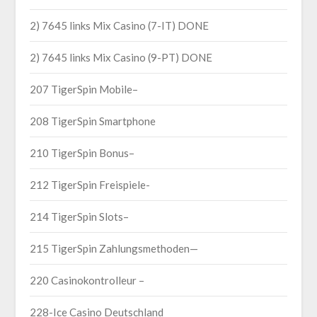
2) 7645 links Mix Casino (7-IT) DONE
2) 7645 links Mix Casino (9-PT) DONE
207 TigerSpin Mobile–
208 TigerSpin Smartphone
210 TigerSpin Bonus–
212 TigerSpin Freispiele-
214 TigerSpin Slots–
215 TigerSpin Zahlungsmethoden—
220 Casinokontrolleur –
228-Ice Casino Deutschland