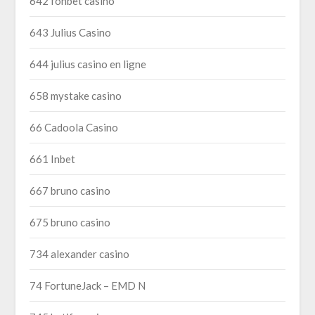
642 fonbet casino
643 Julius Casino
644 julius casino en ligne
658 mystake casino
66 Cadoola Casino
661 Inbet
667 bruno casino
675 bruno casino
734 alexander casino
74 FortuneJack – EMD N