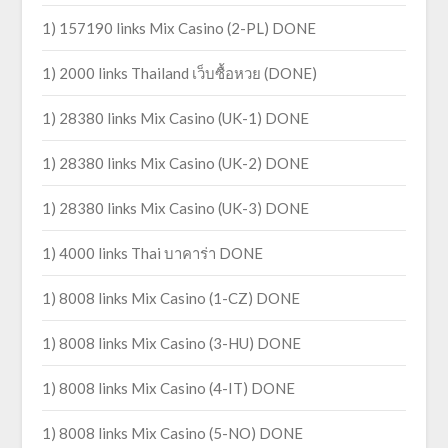
1) 157190 links Mix Casino (2-PL) DONE
1) 2000 links Thailand เว็บซื้อหวย (DONE)
1) 28380 links Mix Casino (UK-1) DONE
1) 28380 links Mix Casino (UK-2) DONE
1) 28380 links Mix Casino (UK-3) DONE
1) 4000 links Thai บาคาร่า DONE
1) 8008 links Mix Casino (1-CZ) DONE
1) 8008 links Mix Casino (3-HU) DONE
1) 8008 links Mix Casino (4-IT) DONE
1) 8008 links Mix Casino (5-NO) DONE