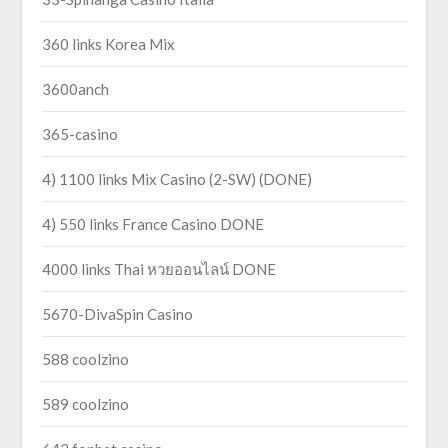
360 links Korea Mix
3600anch
365-casino
4) 1100 links Mix Casino (2-SW) (DONE)
4) 550 links France Casino DONE
4000 links Thai หวยออนไลน์ DONE
5670-DivaSpin Casino
588 coolzino
589 coolzino