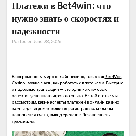
Платежи в Bet4win: что
нужно знать о скоростях и
надежности
Posted on
June 28, 2026
В современном мире онлайн-казино, таких как
Bet4Win
Casino
, важно знать, как работать с платежами. Быстрые
и надежные транзакции — это один из ключевых
аспектов успешного игрового опыта. В этой статье мы
рассмотрим, какие аспекты платежей в онлайн-казино
важны для игроков, включая регистрацию, способы
пополнения счета, вывод средств и безопасность
транзакций.