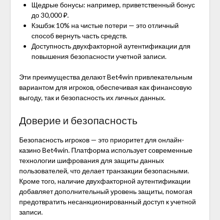
Щедрые бонусы: например, приветственный бонус
до 30,000 ₽.
Кэшбэк 10% на чистые потери — это отличный
способ вернуть часть средств.
Доступность двухфакторной аутентификации для
повышения безопасности учетной записи.
Эти преимущества делают Bet4win привлекательным
вариантом для игроков, обеспечивая как финансовую
выгоду, так и безопасность их личных данных.
Доверие и безопасность
Безопасность игроков — это приоритет для онлайн-
казино Bet4win. Платформа использует современные
технологии шифрования для защиты данных
пользователей, что делает транзакции безопасными.
Кроме того, наличие двухфакторной аутентификации
добавляет дополнительный уровень защиты, помогая
предотвратить несанкционированный доступ к учетной
записи.