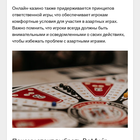
Онлайн-казино также придерживается принципов
ответственной игры, что обеспечивает игрокам
комфортные условия для участия в азартных играх.
Важно помнить, что игроки всегда должны быть
внимательными и осведомленными о своих действиях,
чтобы избежать проблем с азартными играми.