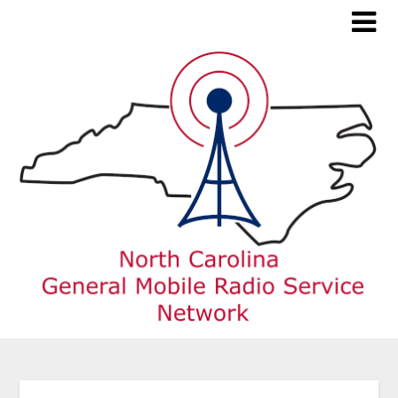
Skip
to
content