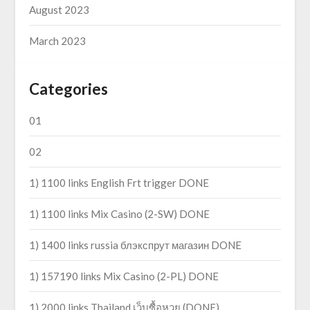
August 2023
March 2023
Categories
01
02
1) 1100 links English Frt trigger DONE
1) 1100 links Mix Casino (2-SW) DONE
1) 1400 links russia блэкспрут магазин DONE
1) 157190 links Mix Casino (2-PL) DONE
1) 2000 links Thailand เว็บซื้อหวย (DONE)