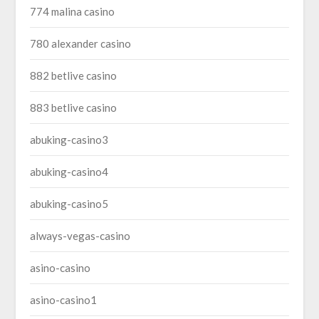
774 malina casino
780 alexander casino
882 betlive casino
883 betlive casino
abuking-casino3
abuking-casino4
abuking-casino5
always-vegas-casino
asino-casino
asino-casino1