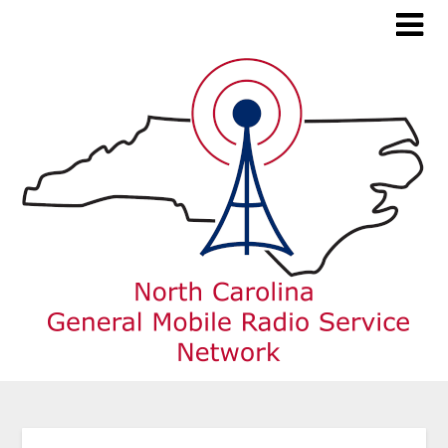
Skip
to
content