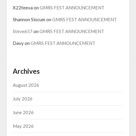
X22teeva
on
GMRS FEST ANNOUNCEMENT
Shannon Slocum
on
GMRS FEST ANNOUNCEMENT
Steve657
on
GMRS FEST ANNOUNCEMENT
Davy
on
GMRS FEST ANNOUNCEMENT
Archives
August 2026
July 2026
June 2026
May 2026