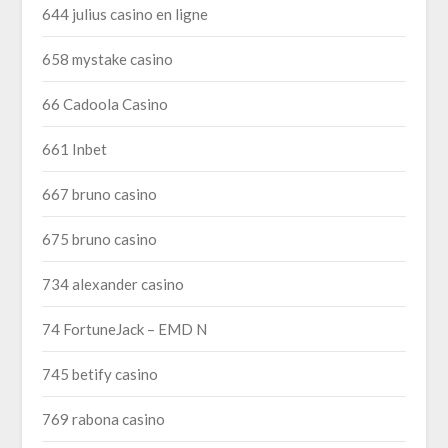
644 julius casino en ligne
658 mystake casino
66 Cadoola Casino
661 Inbet
667 bruno casino
675 bruno casino
734 alexander casino
74 FortuneJack – EMD N
745 betify casino
769 rabona casino