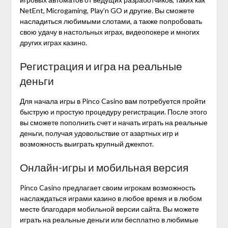
NetEnt, Microgaming, Play’n GO и другие. Вы сможете
насладиться любимыми слотами, а также попробовать
свою удачу в настольных играх, видеопокере и многих
других играх казино.
Регистрация и игра на реальные
деньги
Для начала игры в
Pinco Casino
вам потребуется пройти
быструю и простую процедуру регистрации. После этого
вы сможете пополнить счет и начать играть на реальные
деньги, получая удовольствие от азартных игр и
возможность выиграть крупный джекпот.
Онлайн-игры и мобильная версия
Pinco Casino предлагает своим игрокам возможность
наслаждаться играми казино в любое время и в любом
месте благодаря мобильной версии сайта. Вы можете
играть на реальные деньги или бесплатно в любимые