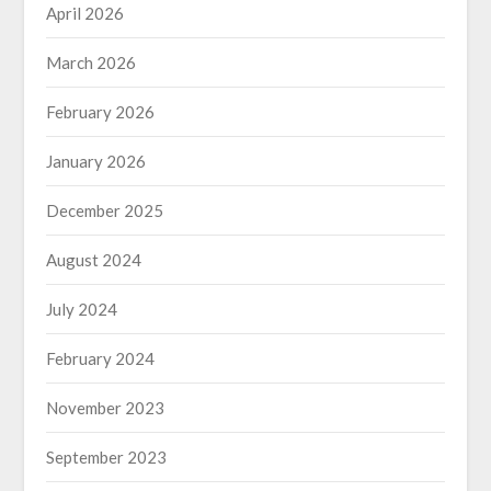
April 2026
March 2026
February 2026
January 2026
December 2025
August 2024
July 2024
February 2024
November 2023
September 2023