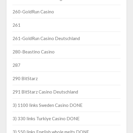
260-GoldRun Casino
261
261-GoldRun Casino Deutschland
280-Beastino Casino
287
290 BitStarz
291 BitStarz Casino Deutschland
3) 1100 links Sweden Casino DONE
3) 330 links Turkiye Casino DONE
3) 550 links English whole melts DONE