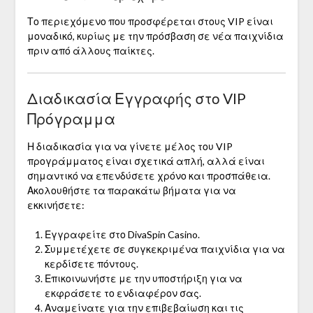
Το περιεχόμενο που προσφέρεται στους VIP είναι
μοναδικό, κυρίως με την πρόσβαση σε νέα παιχνίδια
πριν από άλλους παίκτες.
Διαδικασία Εγγραφής στο VIP
Πρόγραμμα
Η διαδικασία για να γίνετε μέλος του VIP
προγράμματος είναι σχετικά απλή, αλλά είναι
σημαντικό να επενδύσετε χρόνο και προσπάθεια.
Ακολουθήστε τα παρακάτω βήματα για να
εκκινήσετε:
Εγγραφείτε στο DivaSpin Casino.
Συμμετέχετε σε συγκεκριμένα παιχνίδια για να
κερδίσετε πόντους.
Επικοινωνήστε με την υποστήριξη για να
εκφράσετε το ενδιαφέρον σας.
Αναμείνατε για την επιβεβαίωση και τις