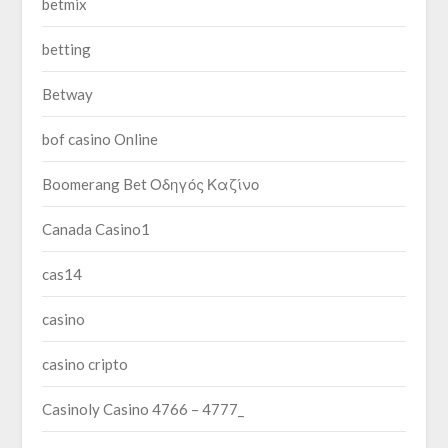
betmix
betting
Betway
bof casino Online
Boomerang Bet Οδηγός Καζίνο
Canada Casino1
cas14
casino
casino cripto
Casinoly Casino 4766 – 4777_