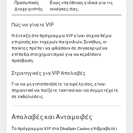
Προσωπικός
Ένας υπεύθυνος ειδικά για τις
Διαχειριστής
ανάγκες σας.
Πώς να γίνετε VIP
Η ένταξη στο πρόγραμμα VIP είναι συχνά θέμα
επιμονής και τυχερών παιχνιδιών. Συνήθως, οι
παίκτες πρέπει να φθάσουν σε συγκεκριμένα
επίπεδα στοιχηματισμού για να κερδίσουν
πρόσβαση.
Στρατηγικές για VIP Απολαβές
Για να μεγιστοποιήσετε τα οφέλη σας, είναι
σημαντικό να παίζετε τακτικά και να συμμετέχετε
σε εκδηλώσεις.
Απολαβές και Ανταμοιβές
Το πρόγραμμα VIP στο DivaSpin Casino επιβραβεύει