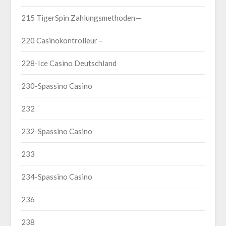
215 TigerSpin Zahlungsmethoden—
220 Casinokontrolleur –
228-Ice Casino Deutschland
230-Spassino Casino
232
232-Spassino Casino
233
234-Spassino Casino
236
238