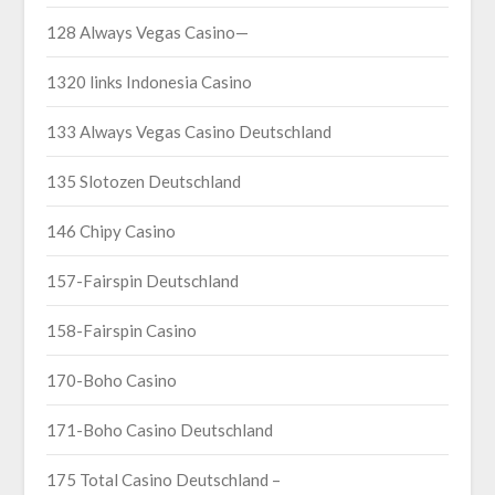
128 Always Vegas Casino—
1320 links Indonesia Casino
133 Always Vegas Casino Deutschland
135 Slotozen Deutschland
146 Chipy Casino
157-Fairspin Deutschland
158-Fairspin Casino
170-Boho Casino
171-Boho Casino Deutschland
175 Total Casino Deutschland –