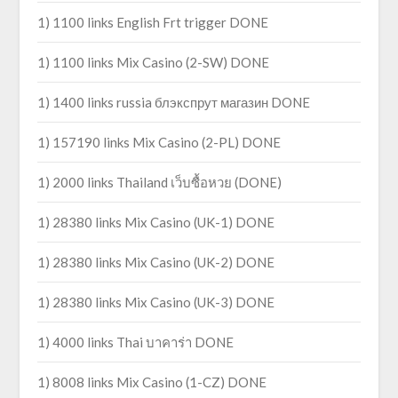
1) 1100 links English Frt trigger DONE
1) 1100 links Mix Casino (2-SW) DONE
1) 1400 links russia блэкспрут магазин DONE
1) 157190 links Mix Casino (2-PL) DONE
1) 2000 links Thailand เว็บซื้อหวย (DONE)
1) 28380 links Mix Casino (UK-1) DONE
1) 28380 links Mix Casino (UK-2) DONE
1) 28380 links Mix Casino (UK-3) DONE
1) 4000 links Thai บาคาร่า DONE
1) 8008 links Mix Casino (1-CZ) DONE