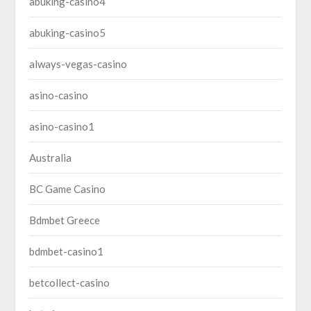
abuking-casino4
abuking-casino5
always-vegas-casino
asino-casino
asino-casino1
Australia
BC Game Casino
Bdmbet Greece
bdmbet-casino1
betcollect-casino