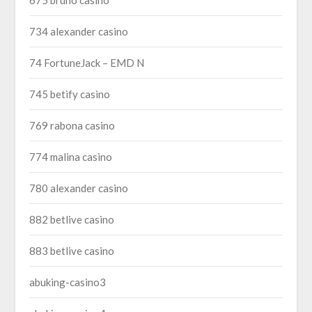
734 alexander casino
74 FortuneJack – EMD N
745 betify casino
769 rabona casino
774 malina casino
780 alexander casino
882 betlive casino
883 betlive casino
abuking-casino3