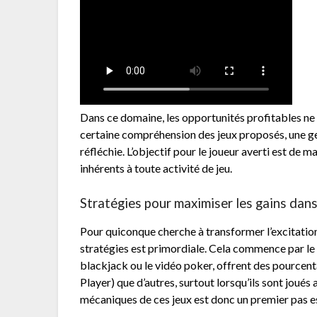
Dans ce domaine, les opportunités profitables ne s
certaine compréhension des jeux proposés, une g
réfléchie. L’objectif pour le joueur averti est de 
inhérents à toute activité de jeu.
Stratégies pour maximiser les gains dans
Pour quiconque cherche à transformer l’excitation
stratégies est primordiale. Cela commence par le 
blackjack ou le vidéo poker, offrent des pourcent
Player) que d’autres, surtout lorsqu’ils sont joué
mécaniques de ces jeux est donc un premier pas es