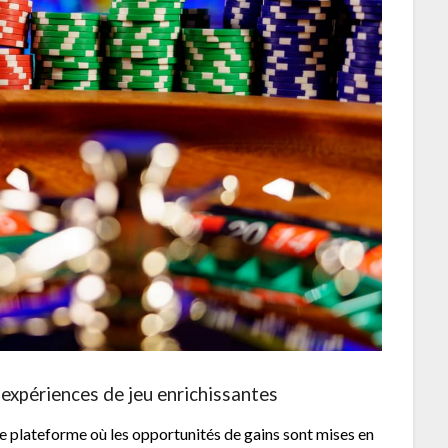
 expériences de jeu enrichissantes
ne plateforme où les opportunités de gains sont mises en