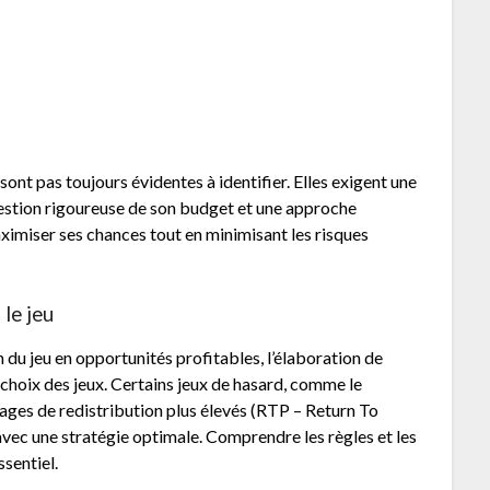
ont pas toujours évidentes à identifier. Elles exigent une
estion rigoureuse de son budget et une approche
maximiser ses chances tout en minimisant les risques
 le jeu
 du jeu en opportunités profitables, l’élaboration de
choix des jeux. Certains jeux de hasard, comme le
ages de redistribution plus élevés (RTP – Return To
s avec une stratégie optimale. Comprendre les règles et les
sentiel.