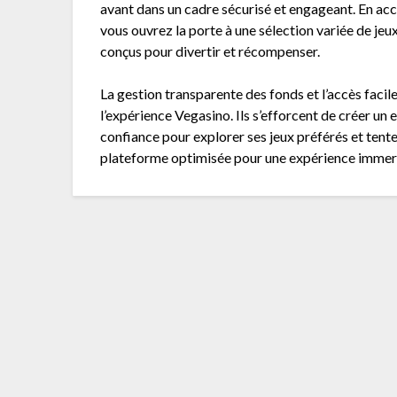
avant dans un cadre sécurisé et engageant. En ac
vous ouvrez la porte à une sélection variée de jeu
conçus pour divertir et récompenser.
La gestion transparente des fonds et l’accès faci
l’expérience Vegasino. Ils s’efforcent de créer un
confiance pour explorer ses jeux préférés et tente
plateforme optimisée pour une expérience immersi