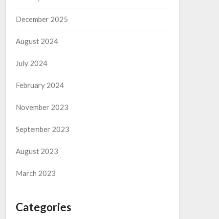
December 2025
August 2024
July 2024
February 2024
November 2023
September 2023
August 2023
March 2023
Categories