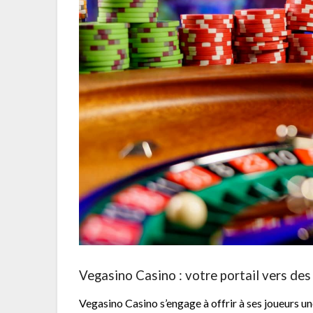
Vegasino Casino : votre portail vers des
Vegasino Casino s’engage à offrir à ses joueurs u