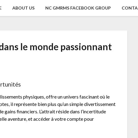
E
ABOUT US
NC GMRMS FACEBOOK GROUP
CONTA
 dans le monde passionnant
rtunités
ablissements physiques, offre un univers fascinant où le
tes, il représente bien plus qu’un simple divertissement
e gains financiers. L’attrait réside dans l’incertitude
elle aventure, et accéder à votre compte pour