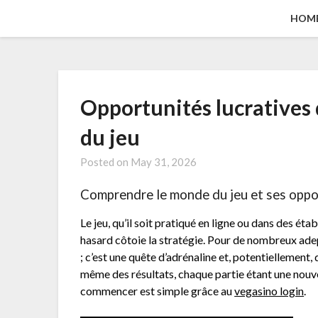
Skip
HOM
to
content
Opportunités lucratives
du jeu
Posted on
May 31, 2026
Comprendre le monde du jeu et ses oppo
Le jeu, qu’il soit pratiqué en ligne ou dans des ét
hasard côtoie la stratégie. Pour de nombreux adep
; c’est une quête d’adrénaline et, potentiellement, d
même des résultats, chaque partie étant une nouv
commencer est simple grâce au
vegasino login
.