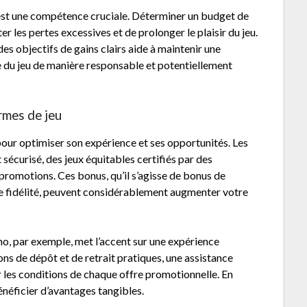
l est une compétence cruciale. Déterminer un budget de
er les pertes excessives et de prolonger le plaisir du jeu.
des objectifs de gains clairs aide à maintenir une
e du jeu de manière responsable et potentiellement
rmes de jeu
pour optimiser son expérience et ses opportunités. Les
sécurisé, des jeux équitables certifiés par des
romotions. Ces bonus, qu’il s’agisse de bonus de
e fidélité, peuvent considérablement augmenter votre
, par exemple, met l’accent sur une expérience
ions de dépôt et de retrait pratiques, une assistance
ur les conditions de chaque offre promotionnelle. En
énéficier d’avantages tangibles.