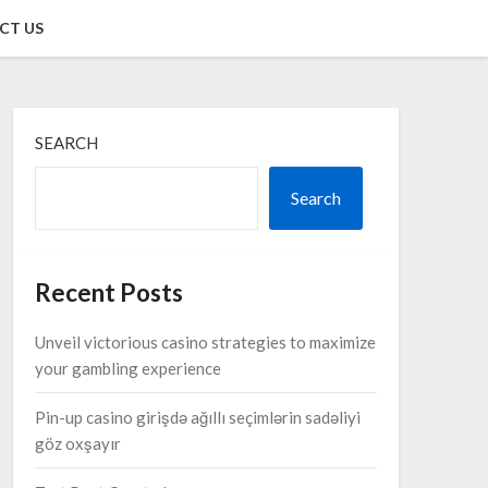
CT US
SEARCH
Search
Recent Posts
Unveil victorious casino strategies to maximize
your gambling experience
Pin-up casino girişdə ağıllı seçimlərin sadəliyi
göz oxşayır