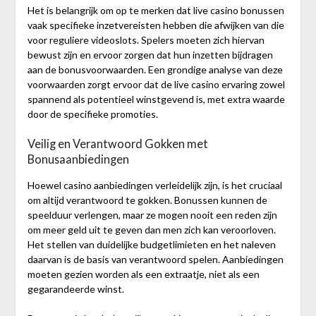
Het is belangrijk om op te merken dat live casino bonussen
vaak specifieke inzetvereisten hebben die afwijken van die
voor reguliere videoslots. Spelers moeten zich hiervan
bewust zijn en ervoor zorgen dat hun inzetten bijdragen
aan de bonusvoorwaarden. Een grondige analyse van deze
voorwaarden zorgt ervoor dat de live casino ervaring zowel
spannend als potentieel winstgevend is, met extra waarde
door de specifieke promoties.
Veilig en Verantwoord Gokken met
Bonusaanbiedingen
Hoewel casino aanbiedingen verleidelijk zijn, is het cruciaal
om altijd verantwoord te gokken. Bonussen kunnen de
speelduur verlengen, maar ze mogen nooit een reden zijn
om meer geld uit te geven dan men zich kan veroorloven.
Het stellen van duidelijke budgetlimieten en het naleven
daarvan is de basis van verantwoord spelen. Aanbiedingen
moeten gezien worden als een extraatje, niet als een
gegarandeerde winst.