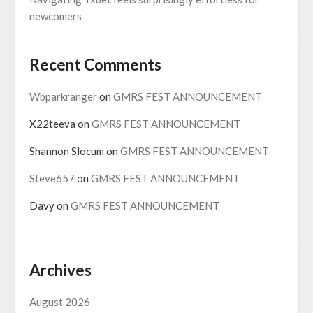
newcomers
Recent Comments
Wbparkranger
on
GMRS FEST ANNOUNCEMENT
X22teeva
on
GMRS FEST ANNOUNCEMENT
Shannon Slocum
on
GMRS FEST ANNOUNCEMENT
Steve657
on
GMRS FEST ANNOUNCEMENT
Davy
on
GMRS FEST ANNOUNCEMENT
Archives
August 2026