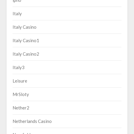
Italy
Italy Casino
Italy Casino1
Italy Casino2
Italy3
Leisure
MrSloty
Nether2
Netherlands Casino