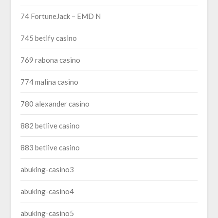
74 FortuneJack – EMD N
745 betify casino
769 rabona casino
774 malina casino
780 alexander casino
882 betlive casino
883 betlive casino
abuking-casino3
abuking-casino4
abuking-casino5