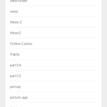
New folder
news
News 2
News2
Online Casino
Pablic
part14
part15
perusp
pistolo app