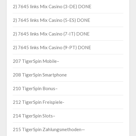
2) 7645 links Mix Casino (3-DE) DONE
2) 7645 links Mix Casino (5-ES) DONE
2) 7645 links Mix Casino (7-IT) DONE
2) 7645 links Mix Casino (9-PT) DONE
207 TigerSpin Mobile–
208 TigerSpin Smartphone
210 TigerSpin Bonus–
212 TigerSpin Freispiele-
214 TigerSpin Slots–
215 TigerSpin Zahlungsmethoden—