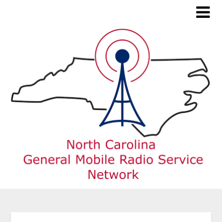
Skip
to
content