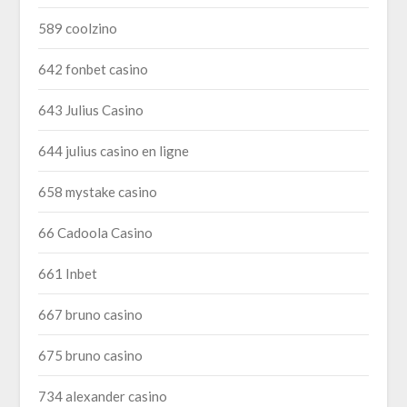
589 coolzino
642 fonbet casino
643 Julius Casino
644 julius casino en ligne
658 mystake casino
66 Cadoola Casino
661 Inbet
667 bruno casino
675 bruno casino
734 alexander casino