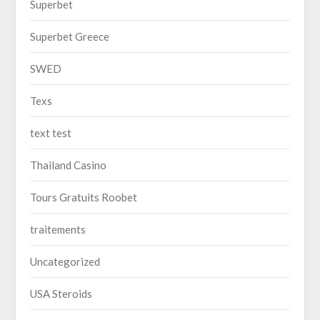
Superbet
Superbet Greece
SWED
Texs
text test
Thailand Casino
Tours Gratuits Roobet
traitements
Uncategorized
USA Steroids