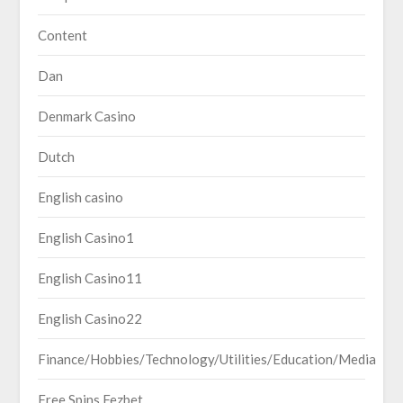
Content
Dan
Denmark Casino
Dutch
English casino
English Casino1
English Casino11
English Casino22
Finance/Hobbies/Technology/Utilities/Education/Media
Free Spins Fezbet