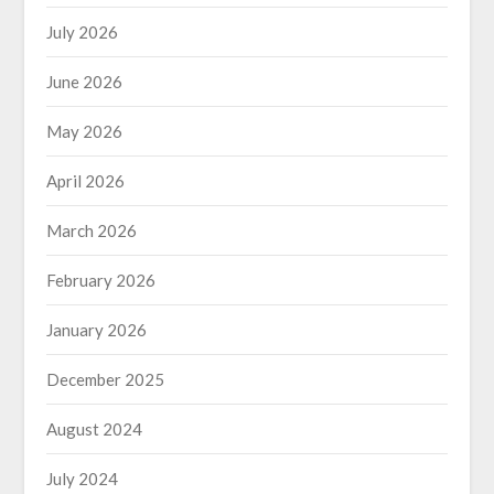
July 2026
June 2026
May 2026
April 2026
March 2026
February 2026
January 2026
December 2025
August 2024
July 2024