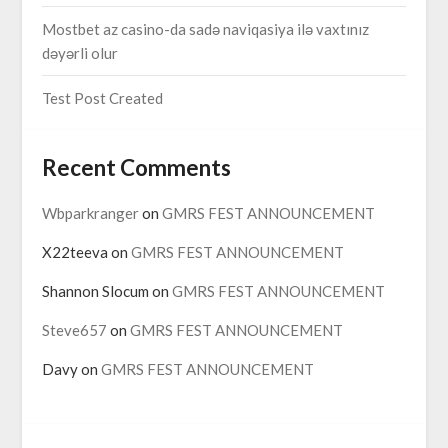
Mostbet az casino-da sadə naviqasiya ilə vaxtınız
dəyərli olur
Test Post Created
Recent Comments
Wbparkranger
on
GMRS FEST ANNOUNCEMENT
X22teeva
on
GMRS FEST ANNOUNCEMENT
Shannon Slocum
on
GMRS FEST ANNOUNCEMENT
Steve657
on
GMRS FEST ANNOUNCEMENT
Davy
on
GMRS FEST ANNOUNCEMENT