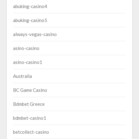
abuking-casino4
abuking-casino5
always-vegas-casino
asino-casino
asino-casino1
Australia
BC Game Casino
Bdmbet Greece
bdmbet-casino1
betcollect-casino