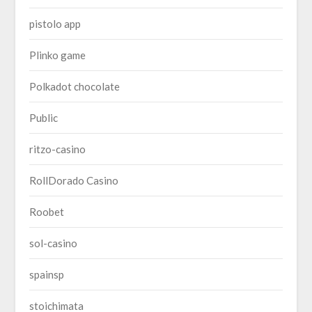
pistolo app
Plinko game
Polkadot chocolate
Public
ritzo-casino
RollDorado Casino
Roobet
sol-casino
spainsp
stoichimata