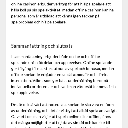
online casinon erbjuder verktyg för att hjälpa spelare att
hålla koll på sin spelaktivitet, medan offline casinon kan ha
personal som är utbildad att känna igen tecken på
spelproblem och hjälpa spelare.
Sammanfattning och slutsats
I sammanfattning erbjuder både online och offline
spelande unika fördelar och upplevelser. Online spelande
ger tillgång till ett stort utbud av spel och bonusar, medan
offline spelande erbjuder en social atmosfär och direkt
interaktion. Vilket som ger bäst underhållning beror på
individuella preferenser och vad man värdesätter mest i sin
spelupplevelse.
Det är också värt att notera att spelande ska vara en form
av underhållning, och det är viktigt att alltid spela ansvarigt.
Oavsett om man väljer att spela online eller offline, finns
det många möjligheter att njuta av sin tid och kanske till