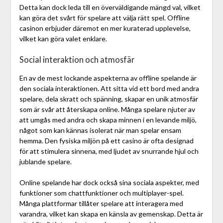
Detta kan dock leda till en överväldigande mängd val, vilket
kan göra det svårt för spelare att välja rätt spel. Offline
casinon erbjuder däremot en mer kuraterad upplevelse,
vilket kan göra valet enklare.
Social interaktion och atmosfär
En av de mest lockande aspekterna av offline spelande är
den sociala interaktionen. Att sitta vid ett bord med andra
spelare, dela skratt och spänning, skapar en unik atmosfär
som är svår att återskapa online. Många spelare njuter av
att umgås med andra och skapa minnen i en levande miljö,
något som kan kännas isolerat när man spelar ensam
hemma. Den fysiska miljön på ett casino är ofta designad
för att stimulera sinnena, med ljudet av snurrande hjul och
jublande spelare.
Online spelande har dock också sina sociala aspekter, med
funktioner som chattfunktioner och multiplayer-spel.
Många plattformar tillåter spelare att interagera med
varandra, vilket kan skapa en känsla av gemenskap. Detta är