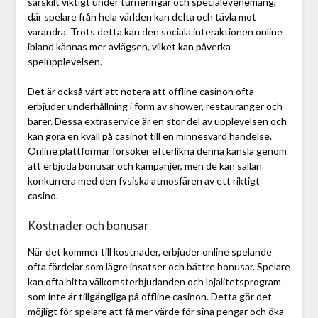
särskilt viktigt under turneringar och specialevenemang,
där spelare från hela världen kan delta och tävla mot
varandra. Trots detta kan den sociala interaktionen online
ibland kännas mer avlägsen, vilket kan påverka
spelupplevelsen.
Det är också värt att notera att offline casinon ofta
erbjuder underhållning i form av shower, restauranger och
barer. Dessa extraservice är en stor del av upplevelsen och
kan göra en kväll på casinot till en minnesvärd händelse.
Online plattformar försöker efterlikna denna känsla genom
att erbjuda bonusar och kampanjer, men de kan sällan
konkurrera med den fysiska atmosfären av ett riktigt
casino.
Kostnader och bonusar
När det kommer till kostnader, erbjuder online spelande
ofta fördelar som lägre insatser och bättre bonusar. Spelare
kan ofta hitta välkomsterbjudanden och lojalitetsprogram
som inte är tillgängliga på offline casinon. Detta gör det
möjligt för spelare att få mer värde för sina pengar och öka