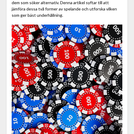
dem som söker alternativ. Denna artikel syftar till att
jämföra dessa två former av spelande och utforska vilken
som ger bäst underhållning.