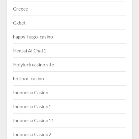
Greece
Gxbet
happy-hugo-casino
Hentai AI Chat1
Holyluck casino site
hotloot-casino
Indonesia Casino
Indonesia Casino1
Indonesia Casino11
Indonesia Casino2