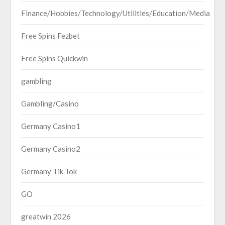
Finance/Hobbies/Technology/Utilities/Education/Media
Free Spins Fezbet
Free Spins Quickwin
gambling
Gambling/Casino
Germany Casino1
Germany Casino2
Germany Tik Tok
GO
greatwin 2026