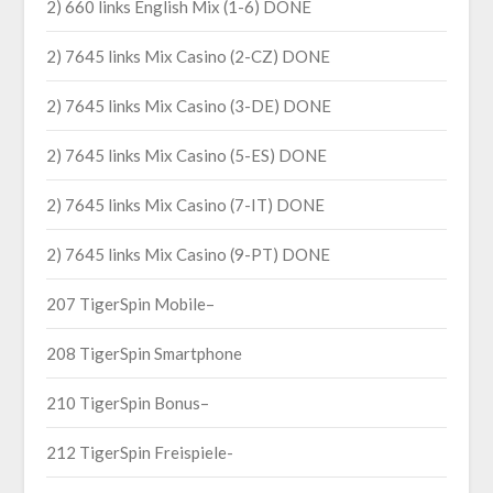
2) 660 links English Mix (1-6) DONE
2) 7645 links Mix Casino (2-CZ) DONE
2) 7645 links Mix Casino (3-DE) DONE
2) 7645 links Mix Casino (5-ES) DONE
2) 7645 links Mix Casino (7-IT) DONE
2) 7645 links Mix Casino (9-PT) DONE
207 TigerSpin Mobile–
208 TigerSpin Smartphone
210 TigerSpin Bonus–
212 TigerSpin Freispiele-