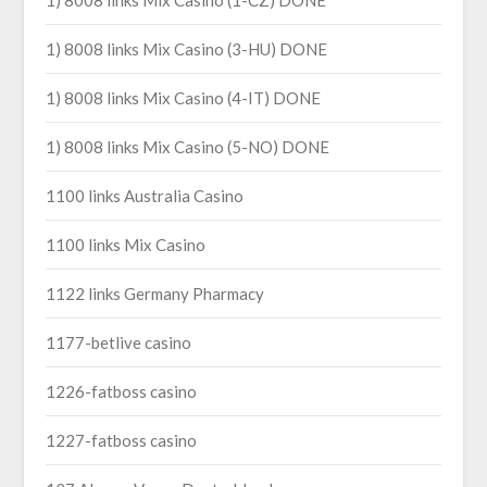
1) 8008 links Mix Casino (3-HU) DONE
1) 8008 links Mix Casino (4-IT) DONE
1) 8008 links Mix Casino (5-NO) DONE
1100 links Australia Casino
1100 links Mix Casino
1122 links Germany Pharmacy
1177-betlive casino
1226-fatboss casino
1227-fatboss casino