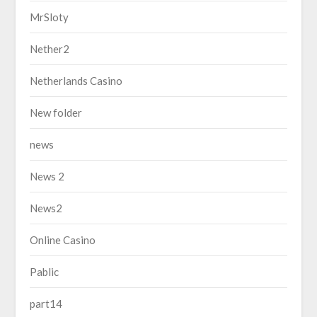
MrSloty
Nether2
Netherlands Casino
New folder
news
News 2
News2
Online Casino
Pablic
part14