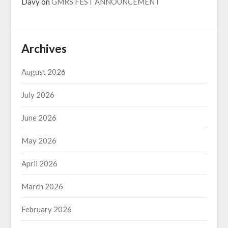
Davy
on
GMRS FEST ANNOUNCEMENT
Archives
August 2026
July 2026
June 2026
May 2026
April 2026
March 2026
February 2026