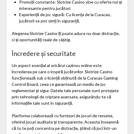
Promoții constante: Slotrize Casino vine cu oferte noi și
interesante pentru jucători.
Experiență de joc sigură: Cu licența de la Curacao,
jucătorii se pot simți în siguranță.
Alegerea Slotrize Casino îți poate aduce nu doar distracție,
ci și oportunități reale de câștig.
Încredere și securitate
Un aspect esențial al oricărui cazinou online este
încrederea pe care o inspiră jucătorilor. Slotrize Casino
funcționează sub o licență obținută de la Curacao Gaming
Control Board, ceea ce garantează un mediu de joc
reglementat și sigur. Datele tale personale sunt protejate
prin tehnologii de criptare avansate, asigurându-te că
informațiile tale sunt în siguranță.
Platforma colaborează cu furnizori de jocuri de renume,
oferind jocuri auditate și transparente. Aceasta înseamnă
că tu te poți concentra pe distracție, știind că joci într-un