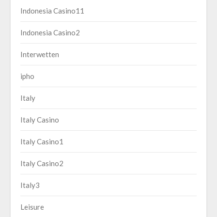
Indonesia Casino11
Indonesia Casino2
Interwetten
ipho
Italy
Italy Casino
Italy Casino1
Italy Casino2
Italy3
Leisure