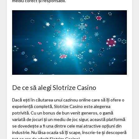
mediu corect și responsabil.
De ce să alegi Slotrize Casino
Dacă ești în căutarea unui cazinou online care să îți ofere o
experiență completă, Slotrize Casino este alegerea
potrivită. Cu un bonus de bun venit generos, o gamă
variată de jocuri și un mediu de joc sigur, această platformă
se dovedește a fi una dintre cele mai atractive opțiuni din
industrie. Nu lăsa ocazia să îți scape, înscrie-te și descoperă
tot ce are de oferit Slotrize Casino!