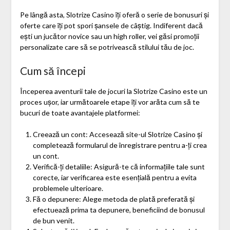
Pe lângă asta, Slotrize Casino îți oferă o serie de bonusuri și
oferte care îți pot spori șansele de câștig. Indiferent dacă
ești un jucător novice sau un high roller, vei găsi promoții
personalizate care să se potrivească stilului tău de joc.
Cum să începi
Începerea aventurii tale de jocuri la Slotrize Casino este un
proces ușor, iar următoarele etape îți vor arăta cum să te
bucuri de toate avantajele platformei:
Creează un cont:
Accesează site-ul Slotrize Casino și
completează formularul de înregistrare pentru a-ți crea
un cont.
Verifică-ți detaliile:
Asigură-te că informațiile tale sunt
corecte, iar verificarea este esențială pentru a evita
problemele ulterioare.
Fă o depunere:
Alege metoda de plată preferată și
efectuează prima ta depunere, beneficiind de bonusul
de bun venit.