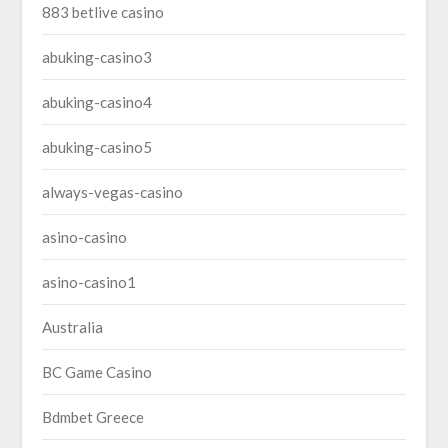
883 betlive casino
abuking-casino3
abuking-casino4
abuking-casino5
always-vegas-casino
asino-casino
asino-casino1
Australia
BC Game Casino
Bdmbet Greece