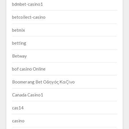
bdmbet-casino1
betcollect-casino
betmix
betting
Betway
bof casino Online
Boomerang Bet Οδηγός Καζίνο
Canada Casino1
cas14
casino