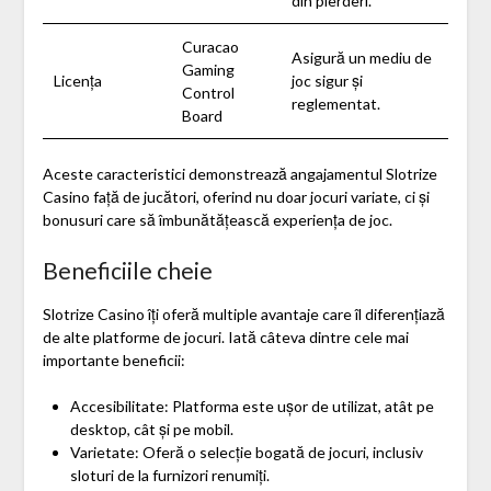
din pierderi.
Curacao
Asigură un mediu de
Gaming
Licența
joc sigur și
Control
reglementat.
Board
Aceste caracteristici demonstrează angajamentul Slotrize
Casino față de jucători, oferind nu doar jocuri variate, ci și
bonusuri care să îmbunătățească experiența de joc.
Beneficiile cheie
Slotrize Casino îți oferă multiple avantaje care îl diferențiază
de alte platforme de jocuri. Iată câteva dintre cele mai
importante beneficii:
Accesibilitate: Platforma este ușor de utilizat, atât pe
desktop, cât și pe mobil.
Varietate: Oferă o selecție bogată de jocuri, inclusiv
sloturi de la furnizori renumiți.