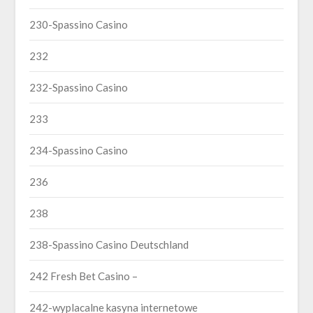
230-Spassino Casino
232
232-Spassino Casino
233
234-Spassino Casino
236
238
238-Spassino Casino Deutschland
242 Fresh Bet Casino –
242-wyplacalne kasyna internetowe