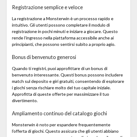
Registrazione semplice e veloce
La registrazione a Monsterwin è un processo rapido e
intuitivo. Gli utenti possono completare il modulo di
registrazione in pochi minuti e iniziare a giocare. Questo
rende l’ingresso nella piattaforma accessibile anche ai
principianti, che possono sentirsi subito a proprio agio.
Bonus di benvenuto generosi
Quando ti registri, puoi approfittare di un bonus di
benvenuto interessante. Questi bonus possono includere
match sul deposito e giri gratuiti, consentendo di esplorare
i giochi senza rischiare molto del tuo capitale iniziale.
Approfitta di queste offerte per massimizzare il tuo
divertimento.
Ampliamento continuo del catalogo giochi
Monsterwin è noto per espandere frequentemente
l’offerta di giochi. Questo assicura che gli utenti abbiano