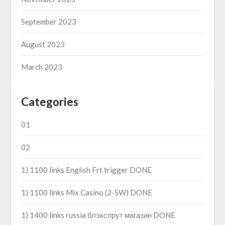
September 2023
August 2023
March 2023
Categories
01
02
1) 1100 links English Frt trigger DONE
1) 1100 links Mix Casino (2-SW) DONE
1) 1400 links russia блэкспрут магазин DONE