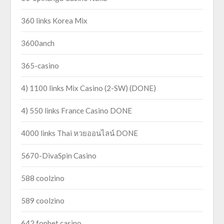
360 links Korea Mix
3600anch
365-casino
4) 1100 links Mix Casino (2-SW) (DONE)
4) 550 links France Casino DONE
4000 links Thai หวยออนไลน์ DONE
5670-DivaSpin Casino
588 coolzino
589 coolzino
642 fonbet casino