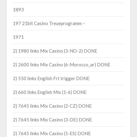
1893
197 21bit Casino Treueprogramm –
1971
2) 1980 links Mix Casino (3-NO-2) DONE
2) 2600 links Mix Casino (6-Morocco_ar) DONE
2) 550 links English Frt trigger DONE
2) 660 links English Mix (1-6) DONE
2) 7645 links Mix Casino (2-CZ) DONE
2) 7645 links Mix Casino (3-DE) DONE
2) 7645 links Mix Casino (5-ES) DONE