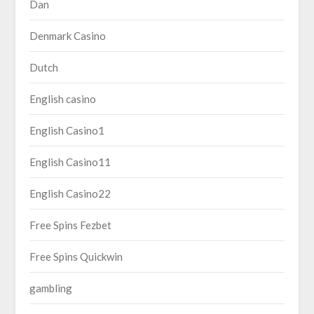
Dan
Denmark Casino
Dutch
English casino
English Casino1
English Casino11
English Casino22
Free Spins Fezbet
Free Spins Quickwin
gambling