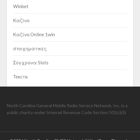
Winbet
Καζίνο
Καζίνο Online 1win
στοιχηματικες
Σύγχρονα Slots
Текста
North Carolina General Mobile Radio Service Network, Inc. is a
public charity under Internal Revenue Code Section 501(c)(3)