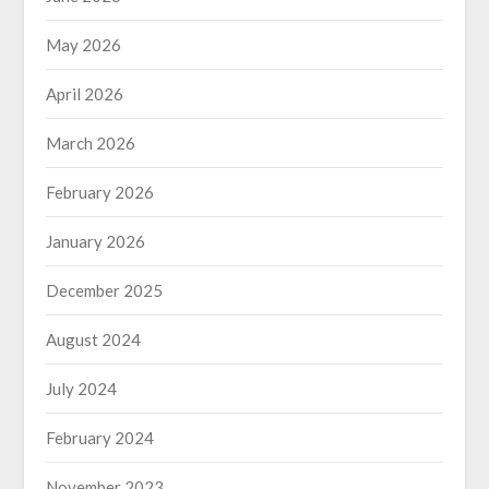
May 2026
April 2026
March 2026
February 2026
January 2026
December 2025
August 2024
July 2024
February 2024
November 2023