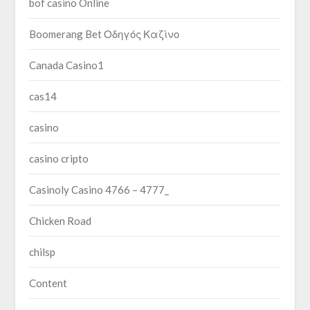
bof casino Online
Boomerang Bet Οδηγός Καζίνο
Canada Casino1
cas14
casino
casino cripto
Casinoly Casino 4766 – 4777_
Chicken Road
chilsp
Content