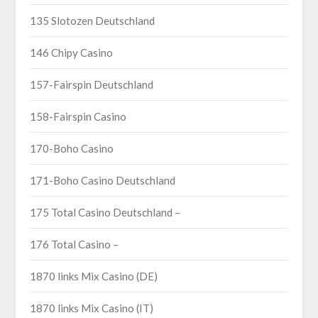
135 Slotozen Deutschland
146 Chipy Casino
157-Fairspin Deutschland
158-Fairspin Casino
170-Boho Casino
171-Boho Casino Deutschland
175 Total Casino Deutschland –
176 Total Casino –
1870 links Mix Casino (DE)
1870 links Mix Casino (IT)