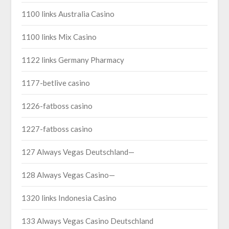
1100 links Australia Casino
1100 links Mix Casino
1122 links Germany Pharmacy
1177-betlive casino
1226-fatboss casino
1227-fatboss casino
127 Always Vegas Deutschland—
128 Always Vegas Casino—
1320 links Indonesia Casino
133 Always Vegas Casino Deutschland