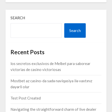
SEARCH
Search
Recent Posts
los secretos exclusivos de Melbet para saborear
victorias de casino victoriosas
Mostbet az casino-da sadə naviqasiya ilə vaxtınız
dəyərli olur
Test Post Created
Navigating the straightforward charm of live dealer