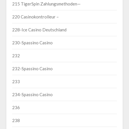
215 TigerSpin Zahlungsmethoden—
220 Casinokontrolleur –
228-Ice Casino Deutschland
230-Spassino Casino
232
232-Spassino Casino
233
234-Spassino Casino
236
238