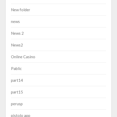
New folder
news
News 2
News2
Online Casino
Pablic
part14
part15
perusp
pistolo app