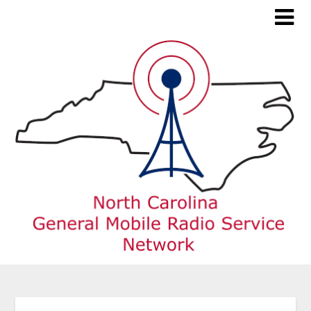
Skip
to
content