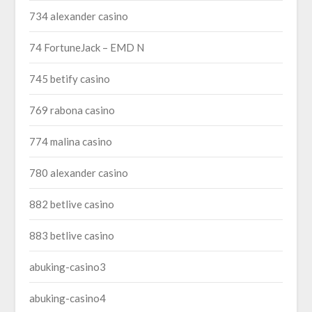
734 alexander casino
74 FortuneJack – EMD N
745 betify casino
769 rabona casino
774 malina casino
780 alexander casino
882 betlive casino
883 betlive casino
abuking-casino3
abuking-casino4