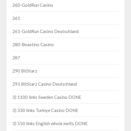
260-GoldRun Casino
261
261-GoldRun Casino Deutschland
280-Beastino Casino
287
290 BitStarz
291 BitStarz Casino Deutschland
3) 1100 links Sweden Casino DONE
3) 330 links Turkiye Casino DONE
3) 550 links English whole melts DONE