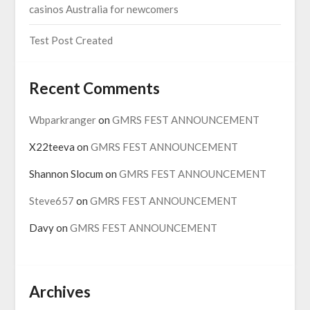
casinos Australia for newcomers
Test Post Created
Recent Comments
Wbparkranger
on
GMRS FEST ANNOUNCEMENT
X22teeva
on
GMRS FEST ANNOUNCEMENT
Shannon Slocum
on
GMRS FEST ANNOUNCEMENT
Steve657
on
GMRS FEST ANNOUNCEMENT
Davy
on
GMRS FEST ANNOUNCEMENT
Archives