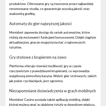
produktów. Oferowane gry są tworzone przez najbardziej
renomowane studia, co gwarantuje wysoką jakość oraz
znakomitą grafikę.
Automaty do gier najwyższej jakości
Monixbet zapewnia dostęp do setek automatów, które
różnią się motywami i funkcjami bonusowymi. Dzięki ciągłym
aktualizacjom, gracze mogą korzystać z najnowszych
tytułów.
Gry stołowe z krupierem na żywo
Platforma oferuje również możliwość gry w czasie
rzeczywistym z prawdziwymi krupierami, co wprowadza
wyjątkową atmosferę kasyna. Wybór gier stołowych, takich
jak poker czy blackjack, jest ogromny.
Niezapomniane doświadczenia w grach mobilnych
Monixbet Casino posiada także aplikację mobilną, dzięki
której możesz grać w ulubione tytuły w dowolnym miejscu.