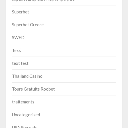
Superbet
Superbet Greece
SWED
Texs
text test
Thailand Casino
Tours Gratuits Roobet
traitements
Uncategorized
USA Steroids