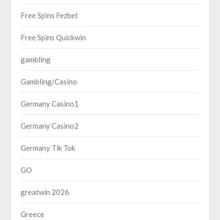
Free Spins Fezbet
Free Spins Quickwin
gambling
Gambling/Casino
Germany Casino1
Germany Casino2
Germany Tik Tok
GO
greatwin 2026
Greece