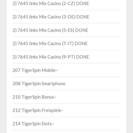
2) 7645 links Mix Casino (2-CZ) DONE
2) 7645 links Mix Casino (3-DE) DONE
2) 7645 links Mix Casino (5-ES) DONE
2) 7645 links Mix Casino (7-IT) DONE
2) 7645 links Mix Casino (9-PT) DONE
207 TigerSpin Mobile–
208 TigerSpin Smartphone
210 TigerSpin Bonus–
212 TigerSpin Freispiele-
214 TigerSpin Slots–