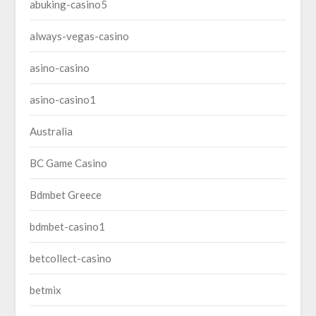
abuking-casino5
always-vegas-casino
asino-casino
asino-casino1
Australia
BC Game Casino
Bdmbet Greece
bdmbet-casino1
betcollect-casino
betmix