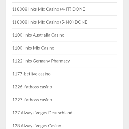
1) 8008 links Mix Casino (4-IT) DONE
1) 8008 links Mix Casino (5-NO) DONE
1100 links Australia Casino
1100 links Mix Casino
1122 links Germany Pharmacy
1177-betlive casino
1226-fatboss casino
1227-fatboss casino
127 Always Vegas Deutschland—
128 Always Vegas Casino—