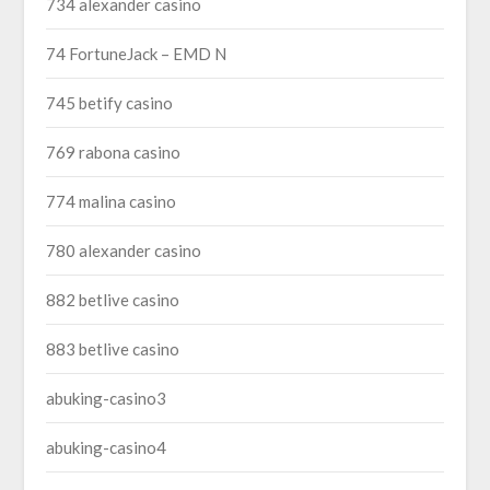
734 alexander casino
74 FortuneJack – EMD N
745 betify casino
769 rabona casino
774 malina casino
780 alexander casino
882 betlive casino
883 betlive casino
abuking-casino3
abuking-casino4