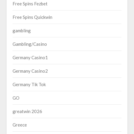
Free Spins Fezbet
Free Spins Quickwin
gambling
Gambling/Casino
Germany Casino1
Germany Casino2
Germany Tik Tok
GO
greatwin 2026
Greece