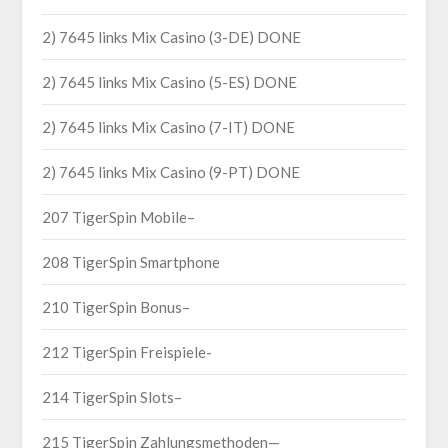
2) 7645 links Mix Casino (3-DE) DONE
2) 7645 links Mix Casino (5-ES) DONE
2) 7645 links Mix Casino (7-IT) DONE
2) 7645 links Mix Casino (9-PT) DONE
207 TigerSpin Mobile–
208 TigerSpin Smartphone
210 TigerSpin Bonus–
212 TigerSpin Freispiele-
214 TigerSpin Slots–
215 TigerSpin Zahlungsmethoden—