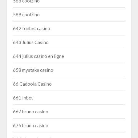
588 coolzino
589 coolzino
642 fonbet casino
643 Julius Casino
644 julius casino en ligne
658 mystake casino
66 Cadoola Casino
661 Inbet
667 bruno casino
675 bruno casino