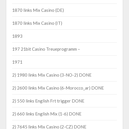
1870 links Mix Casino (DE)
1870 links Mix Casino (IT)
1893
197 21bit Casino Treueprogramm –
1971
2) 1980 links Mix Casino (3-NO-2) DONE
2) 2600 links Mix Casino (6-Morocco_ar) DONE
2) 550 links English Frt trigger DONE
2) 660 links English Mix (1-6) DONE
2) 7645 links Mix Casino (2-CZ) DONE