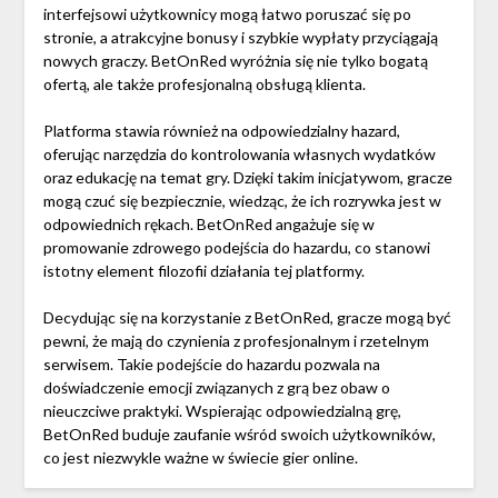
interfejsowi użytkownicy mogą łatwo poruszać się po
stronie, a atrakcyjne bonusy i szybkie wypłaty przyciągają
nowych graczy. BetOnRed wyróżnia się nie tylko bogatą
ofertą, ale także profesjonalną obsługą klienta.
Platforma stawia również na odpowiedzialny hazard,
oferując narzędzia do kontrolowania własnych wydatków
oraz edukację na temat gry. Dzięki takim inicjatywom, gracze
mogą czuć się bezpiecznie, wiedząc, że ich rozrywka jest w
odpowiednich rękach. BetOnRed angażuje się w
promowanie zdrowego podejścia do hazardu, co stanowi
istotny element filozofii działania tej platformy.
Decydując się na korzystanie z BetOnRed, gracze mogą być
pewni, że mają do czynienia z profesjonalnym i rzetelnym
serwisem. Takie podejście do hazardu pozwala na
doświadczenie emocji związanych z grą bez obaw o
nieuczciwe praktyki. Wspierając odpowiedzialną grę,
BetOnRed buduje zaufanie wśród swoich użytkowników,
co jest niezwykle ważne w świecie gier online.