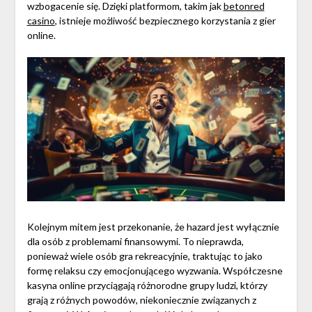
wzbogacenie się. Dzięki platformom, takim jak
betonred
casino
, istnieje możliwość bezpiecznego korzystania z gier
online.
Kolejnym mitem jest przekonanie, że hazard jest wyłącznie
dla osób z problemami finansowymi. To nieprawda,
ponieważ wiele osób gra rekreacyjnie, traktując to jako
formę relaksu czy emocjonującego wyzwania. Współczesne
kasyna online przyciągają różnorodne grupy ludzi, którzy
grają z różnych powodów, niekoniecznie związanych z