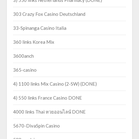
3) 550 links Netherlands Pharmacy (DONE)
303 Crazy Fox Casino Deutschland
33-Spinanga Casino Italia
360 links Korea Mix
3600anch
365-casino
4) 1100 links Mix Casino (2-SW) (DONE)
4) 550 links France Casino DONE
4000 links Thai หวยออนไลน์ DONE
5670-DivaSpin Casino