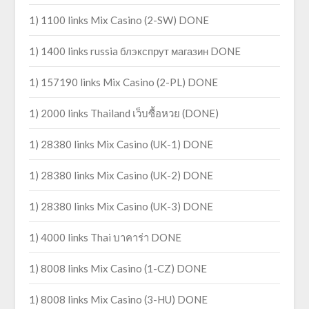
1) 1100 links Mix Casino (2-SW) DONE
1) 1400 links russia блэкспрут магазин DONE
1) 157190 links Mix Casino (2-PL) DONE
1) 2000 links Thailand เว็บซื้อหวย (DONE)
1) 28380 links Mix Casino (UK-1) DONE
1) 28380 links Mix Casino (UK-2) DONE
1) 28380 links Mix Casino (UK-3) DONE
1) 4000 links Thai บาคาร่า DONE
1) 8008 links Mix Casino (1-CZ) DONE
1) 8008 links Mix Casino (3-HU) DONE