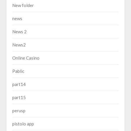
New folder
news
News 2
News2
Online Casino
Pablic
part14
part15
perusp
pistolo app