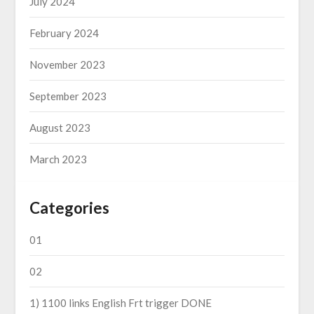
July 2024
February 2024
November 2023
September 2023
August 2023
March 2023
Categories
01
02
1) 1100 links English Frt trigger DONE