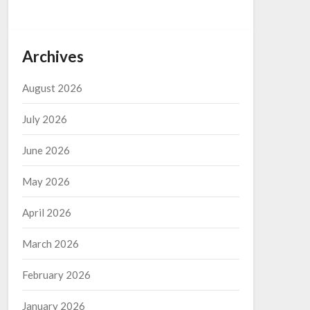
Archives
August 2026
July 2026
June 2026
May 2026
April 2026
March 2026
February 2026
January 2026