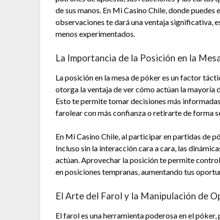
de sus manos. En Mi Casino Chile, donde puedes e
observaciones te dará una ventaja significativa,
menos experimentados.
La Importancia de la Posición en la Mes
La posición en la mesa de póker es un factor táct
otorga la ventaja de ver cómo actúan la mayoría d
Esto te permite tomar decisiones más informadas,
farolear con más confianza o retirarte de forma s
En Mi Casino Chile, al participar en partidas de pó
Incluso sin la interacción cara a cara, las dinámic
actúan. Aprovechar la posición te permite control
en posiciones tempranas, aumentando tus oportun
El Arte del Farol y la Manipulación de 
El farol es una herramienta poderosa en el póker