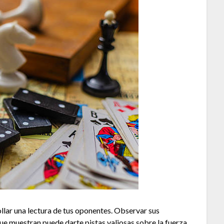
ollar una lectura de tus oponentes. Observar sus
que muestran puede darte pistas valiosas sobre la fuerza