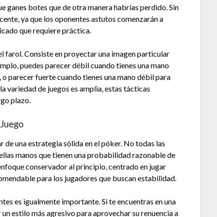
e ganes botes que de otra manera habrías perdido. Sin
cente, ya que los oponentes astutos comenzarán a
elicado que requiere práctica.
l farol. Consiste en proyectar una imagen particular
ejemplo, puedes parecer débil cuando tienes una mano
, o parecer fuerte cuando tienes una mano débil para
 la variedad de juegos es amplia, estas tácticas
rgo plazo.
 Juego
r de una estrategia sólida en el póker. No todas las
uellas manos que tienen una probabilidad razonable de
enfoque conservador al principio, centrado en jugar
comendable para los jugadores que buscan estabilidad.
entes es igualmente importante. Si te encuentras en una
un estilo más agresivo para aprovechar su renuencia a