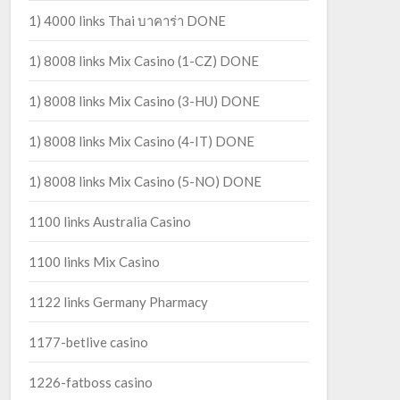
1) 4000 links Thai บาคาร่า DONE
1) 8008 links Mix Casino (1-CZ) DONE
1) 8008 links Mix Casino (3-HU) DONE
1) 8008 links Mix Casino (4-IT) DONE
1) 8008 links Mix Casino (5-NO) DONE
1100 links Australia Casino
1100 links Mix Casino
1122 links Germany Pharmacy
1177-betlive casino
1226-fatboss casino