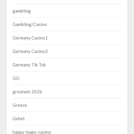
gambling
Gambling/Casino
Germany Casino1
Germany Casino2
Germany Tik Tok
GO
greatwin 2026
Greece
Gxbet
happy-hugo-casino