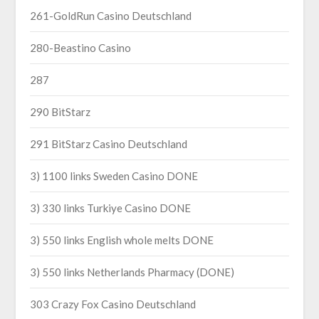
261-GoldRun Casino Deutschland
280-Beastino Casino
287
290 BitStarz
291 BitStarz Casino Deutschland
3) 1100 links Sweden Casino DONE
3) 330 links Turkiye Casino DONE
3) 550 links English whole melts DONE
3) 550 links Netherlands Pharmacy (DONE)
303 Crazy Fox Casino Deutschland