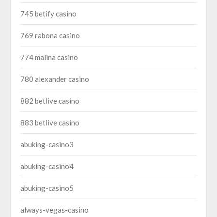
745 betify casino
769 rabona casino
774 malina casino
780 alexander casino
882 betlive casino
883 betlive casino
abuking-casino3
abuking-casino4
abuking-casino5
always-vegas-casino