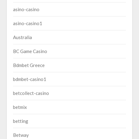
asino-casino
asino-casino1
Australia
BC Game Casino
Bdmbet Greece
bdmbet-casino1
betcollect-casino
betmix
betting
Betway