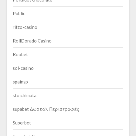
Public
ritzo-casino
RollDorado Casino
Roobet
sol-casino
spainsp
stoichimata
supabet Δωρεάν Περιστροφές
Superbet