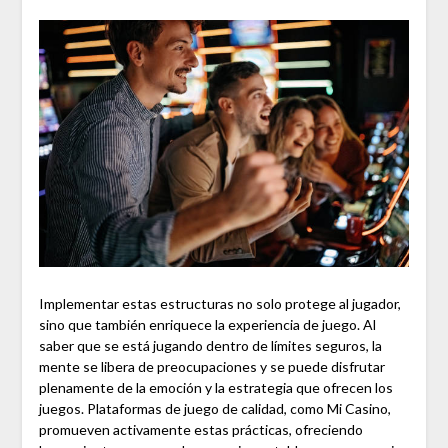
Implementar estas estructuras no solo protege al jugador,
sino que también enriquece la experiencia de juego. Al
saber que se está jugando dentro de límites seguros, la
mente se libera de preocupaciones y se puede disfrutar
plenamente de la emoción y la estrategia que ofrecen los
juegos. Plataformas de juego de calidad, como Mi Casino,
promueven activamente estas prácticas, ofreciendo