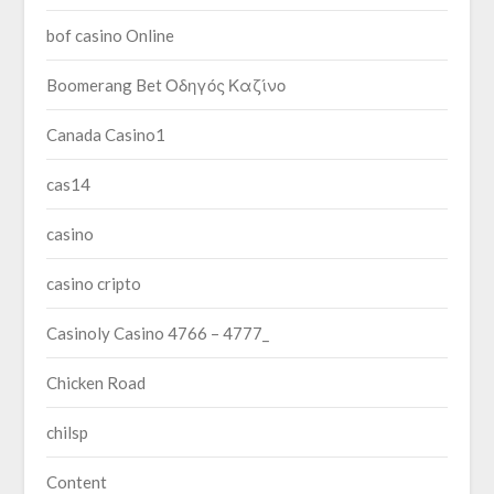
bof casino Online
Boomerang Bet Οδηγός Καζίνο
Canada Casino1
cas14
casino
casino cripto
Casinoly Casino 4766 – 4777_
Chicken Road
chilsp
Content