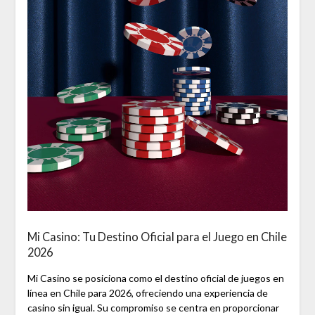
Mi Casino: Tu Destino Oficial para el Juego en Chile
2026
Mi Casino se posiciona como el destino oficial de juegos en
línea en Chile para 2026, ofreciendo una experiencia de
casino sin igual. Su compromiso se centra en proporcionar