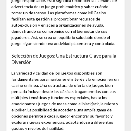
juego responsable. Esto significa reconocer las señales de
advertencia de un juego problemático y saber cuándo
tomar un descanso. Las plataformas como Mi Casino
facilitan esta gestión al proporcionar recursos de
autoexclusión y enlaces a organizaciones de ayuda,
demostrando su compromiso con el bienestar de sus
jugadores. Así, se crea un equilibrio saludable donde el
juego sigue siendo una actividad placentera y controlada.
Selección de Juegos: Una Estructura Clave para la
Diversión
La variedad y calidad de los juegos disponibles son
fundamentales para mantener el interés y la emoción en un
casino en línea. Una estructura de oferta de juegos bien
pensada incluye desde las clásicas tragamonedas con sus
múltiples temáticas y funciones especiales, hasta los
emocionantes juegos de mesa como el blackjack, la ruleta y
el póker. La posibilidad de acceder a una amplia gama de
opciones permite a cada jugador encontrar su favorito y
explorar nuevas experiencias, adaptándose a diferentes
gustos y niveles de habilidad.