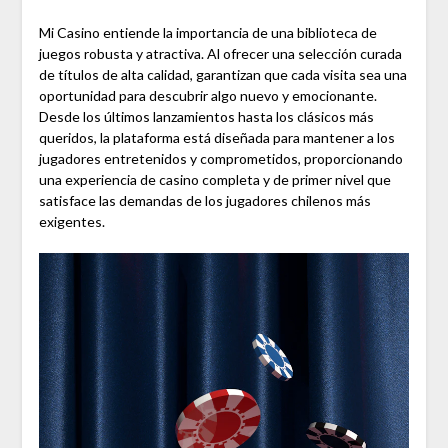
Mi Casino entiende la importancia de una biblioteca de
juegos robusta y atractiva. Al ofrecer una selección curada
de títulos de alta calidad, garantizan que cada visita sea una
oportunidad para descubrir algo nuevo y emocionante.
Desde los últimos lanzamientos hasta los clásicos más
queridos, la plataforma está diseñada para mantener a los
jugadores entretenidos y comprometidos, proporcionando
una experiencia de casino completa y de primer nivel que
satisface las demandas de los jugadores chilenos más
exigentes.