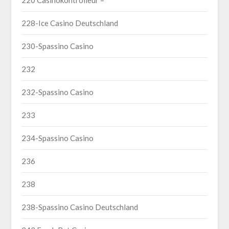
228-Ice Casino Deutschland
230-Spassino Casino
232
232-Spassino Casino
233
234-Spassino Casino
236
238
238-Spassino Casino Deutschland