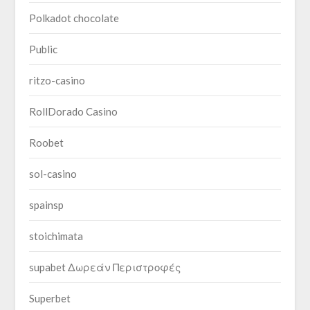
Polkadot chocolate
Public
ritzo-casino
RollDorado Casino
Roobet
sol-casino
spainsp
stoichimata
supabet Δωρεάν Περιστροφές
Superbet