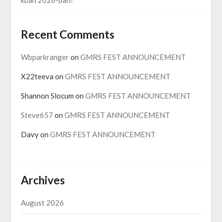
kban 2026-ban?
Recent Comments
Wbparkranger
on
GMRS FEST ANNOUNCEMENT
X22teeva
on
GMRS FEST ANNOUNCEMENT
Shannon Slocum
on
GMRS FEST ANNOUNCEMENT
Steve657
on
GMRS FEST ANNOUNCEMENT
Davy
on
GMRS FEST ANNOUNCEMENT
Archives
August 2026