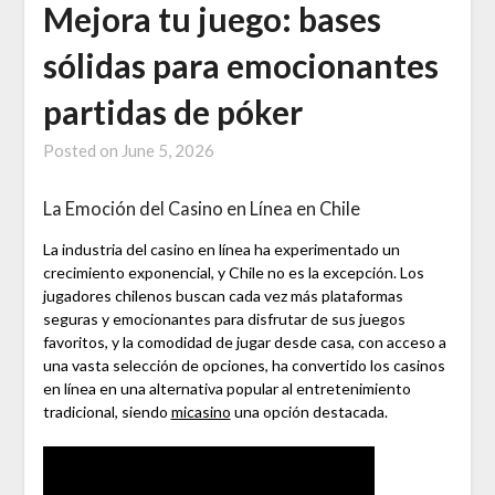
Mejora tu juego: bases
sólidas para emocionantes
partidas de póker
Posted on
June 5, 2026
La Emoción del Casino en Línea en Chile
La industria del casino en línea ha experimentado un
crecimiento exponencial, y Chile no es la excepción. Los
jugadores chilenos buscan cada vez más plataformas
seguras y emocionantes para disfrutar de sus juegos
favoritos, y la comodidad de jugar desde casa, con acceso a
una vasta selección de opciones, ha convertido los casinos
en línea en una alternativa popular al entretenimiento
tradicional, siendo
micasino
una opción destacada.