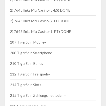
2) 7645 links Mix Casino (5-ES) DONE
2) 7645 links Mix Casino (7-IT) DONE
2) 7645 links Mix Casino (9-PT) DONE
207 TigerSpin Mobile–
208 TigerSpin Smartphone
210 TigerSpin Bonus–
212 TigerSpin Freispiele-
214 TigerSpin Slots–
215 TigerSpin Zahlungsmethoden—
220 Casinokontrolleur –