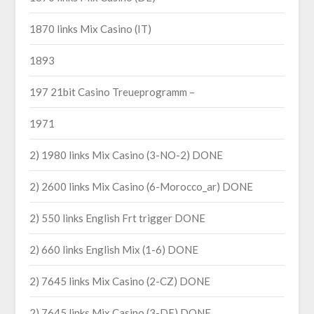
1870 links Mix Casino (IT)
1893
197 21bit Casino Treueprogramm –
1971
2) 1980 links Mix Casino (3-NO-2) DONE
2) 2600 links Mix Casino (6-Morocco_ar) DONE
2) 550 links English Frt trigger DONE
2) 660 links English Mix (1-6) DONE
2) 7645 links Mix Casino (2-CZ) DONE
2) 7645 links Mix Casino (3-DE) DONE