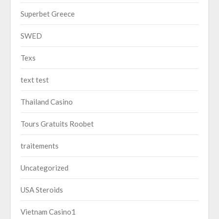
Superbet Greece
SWED
Texs
text test
Thailand Casino
Tours Gratuits Roobet
traitements
Uncategorized
USA Steroids
Vietnam Casino1