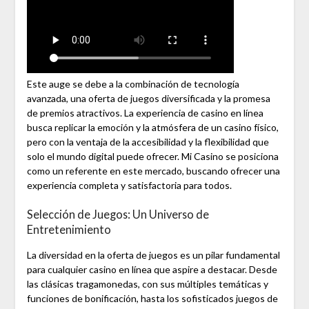
Este auge se debe a la combinación de tecnología
avanzada, una oferta de juegos diversificada y la promesa
de premios atractivos. La experiencia de casino en línea
busca replicar la emoción y la atmósfera de un casino físico,
pero con la ventaja de la accesibilidad y la flexibilidad que
solo el mundo digital puede ofrecer. Mi Casino se posiciona
como un referente en este mercado, buscando ofrecer una
experiencia completa y satisfactoria para todos.
Selección de Juegos: Un Universo de
Entretenimiento
La diversidad en la oferta de juegos es un pilar fundamental
para cualquier casino en línea que aspire a destacar. Desde
las clásicas tragamonedas, con sus múltiples temáticas y
funciones de bonificación, hasta los sofisticados juegos de