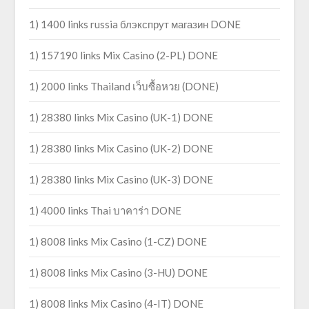
1) 1400 links russia блэкспрут магазин DONE
1) 157190 links Mix Casino (2-PL) DONE
1) 2000 links Thailand เว็บซื้อหวย (DONE)
1) 28380 links Mix Casino (UK-1) DONE
1) 28380 links Mix Casino (UK-2) DONE
1) 28380 links Mix Casino (UK-3) DONE
1) 4000 links Thai บาคาร่า DONE
1) 8008 links Mix Casino (1-CZ) DONE
1) 8008 links Mix Casino (3-HU) DONE
1) 8008 links Mix Casino (4-IT) DONE