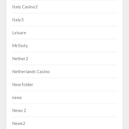
Italy Casino2
Italy3
Leisure
MrSloty
Nether2
Netherlands Casino
New folder
news
News 2
News2