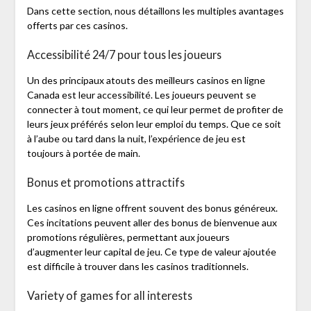
Dans cette section, nous détaillons les multiples avantages
offerts par ces casinos.
Accessibilité 24/7 pour tous les joueurs
Un des principaux atouts des meilleurs casinos en ligne
Canada est leur accessibilité. Les joueurs peuvent se
connecter à tout moment, ce qui leur permet de profiter de
leurs jeux préférés selon leur emploi du temps. Que ce soit
à l’aube ou tard dans la nuit, l’expérience de jeu est
toujours à portée de main.
Bonus et promotions attractifs
Les casinos en ligne offrent souvent des bonus généreux.
Ces incitations peuvent aller des bonus de bienvenue aux
promotions régulières, permettant aux joueurs
d’augmenter leur capital de jeu. Ce type de valeur ajoutée
est difficile à trouver dans les casinos traditionnels.
Variety of games for all interests