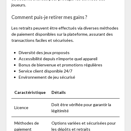
joueurs.
Comment puis-je retirer mes gains ?
Les retraits peuvent être effectués via diverses méthodes
de paiement disponibles sur la plateforme, assurant des
transactions faciles et sécurisées.
Diversité des jeux proposés
Accessibilité depuis n’importe quel appareil
Bonus de bienvenue et promotions régulières
Service client disponible 24/7
Environnement de jeu sécurisé
Caractéristique
Détails
Doit être vérifiée pour garantir la
Licence
légitimité
Méthodes de
Options variées et sécurisées pour
paiement
les dépôts et retraits