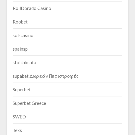
RollDorado Casino
Roobet
sol-casino
spainsp
stoichimata
supabet Δωρεάν Περιστροφές
Superbet
Superbet Greece
SWED
Texs