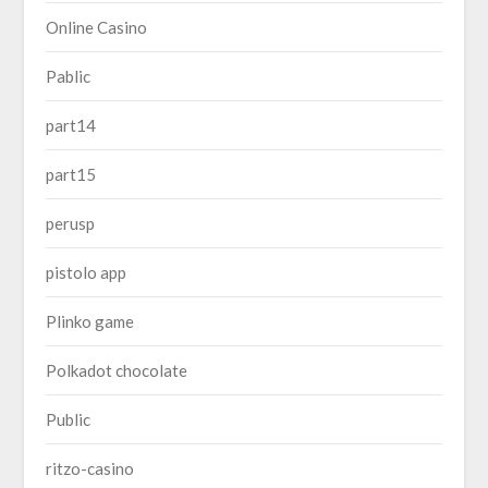
Online Casino
Pablic
part14
part15
perusp
pistolo app
Plinko game
Polkadot chocolate
Public
ritzo-casino