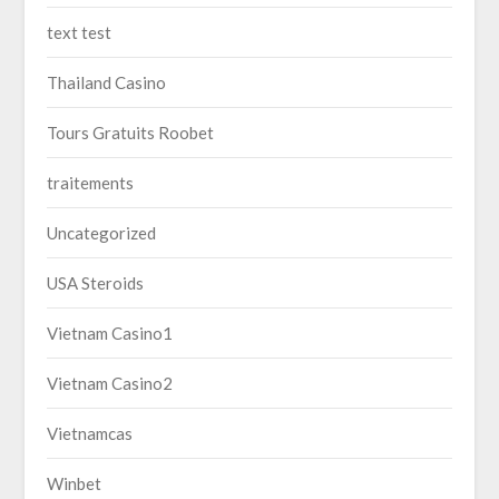
text test
Thailand Casino
Tours Gratuits Roobet
traitements
Uncategorized
USA Steroids
Vietnam Casino1
Vietnam Casino2
Vietnamcas
Winbet