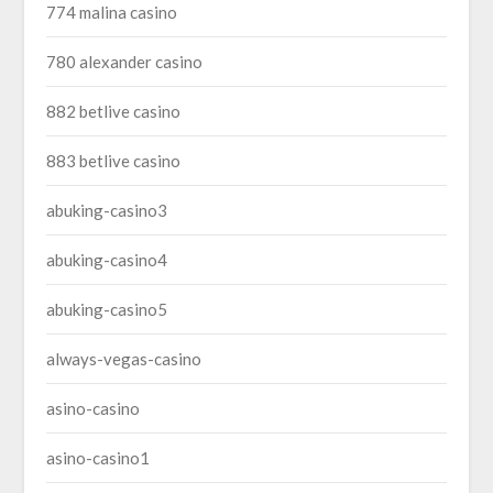
774 malina casino
780 alexander casino
882 betlive casino
883 betlive casino
abuking-casino3
abuking-casino4
abuking-casino5
always-vegas-casino
asino-casino
asino-casino1