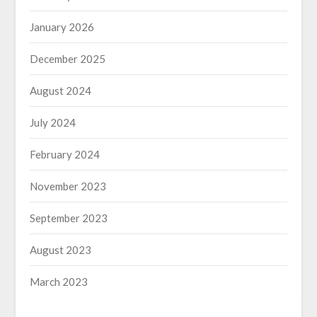
January 2026
December 2025
August 2024
July 2024
February 2024
November 2023
September 2023
August 2023
March 2023