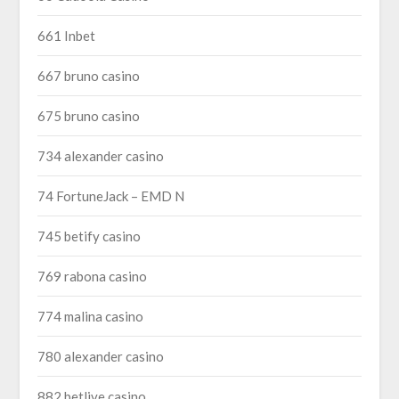
661 Inbet
667 bruno casino
675 bruno casino
734 alexander casino
74 FortuneJack – EMD N
745 betify casino
769 rabona casino
774 malina casino
780 alexander casino
882 betlive casino