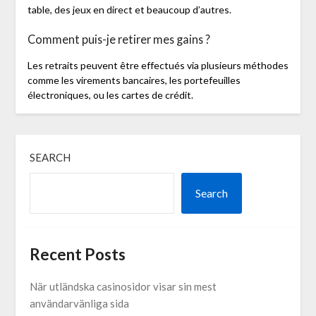
table, des jeux en direct et beaucoup d’autres.
Comment puis-je retirer mes gains ?
Les retraits peuvent être effectués via plusieurs méthodes
comme les virements bancaires, les portefeuilles
électroniques, ou les cartes de crédit.
SEARCH
Search
Recent Posts
När utländska casinosidor visar sin mest
användarvänliga sida