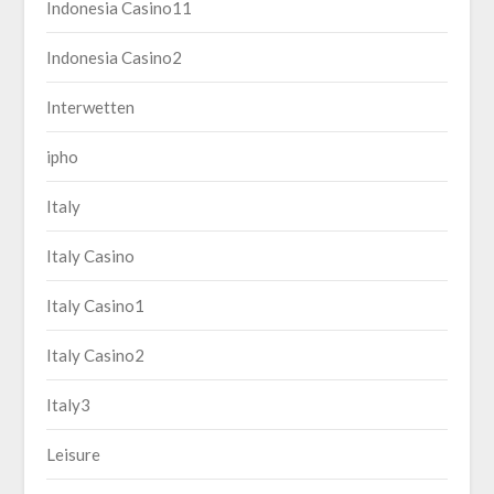
Indonesia Casino11
Indonesia Casino2
Interwetten
ipho
Italy
Italy Casino
Italy Casino1
Italy Casino2
Italy3
Leisure