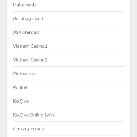
traitements
Uncategorized
USA Steroids
Vietnam Casino1
Vietnam Casino2
Vietnamcas
Winbet
Καζίνο
Καζίνο Online 1win
στοιχηματικες