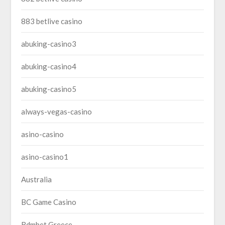
883 betlive casino
abuking-casino3
abuking-casino4
abuking-casino5
always-vegas-casino
asino-casino
asino-casino1
Australia
BC Game Casino
Bdmbet Greece