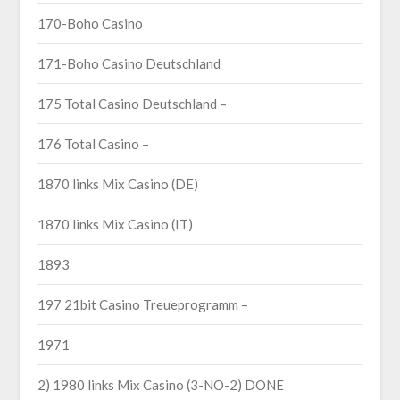
170-Boho Casino
171-Boho Casino Deutschland
175 Total Casino Deutschland –
176 Total Casino –
1870 links Mix Casino (DE)
1870 links Mix Casino (IT)
1893
197 21bit Casino Treueprogramm –
1971
2) 1980 links Mix Casino (3-NO-2) DONE