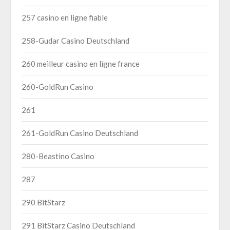
257 casino en ligne fiable
258-Gudar Casino Deutschland
260 meilleur casino en ligne france
260-GoldRun Casino
261
261-GoldRun Casino Deutschland
280-Beastino Casino
287
290 BitStarz
291 BitStarz Casino Deutschland