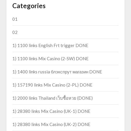
Categories
01
02
1) 1100 links English Frt trigger DONE
1) 1100 links Mix Casino (2-SW) DONE
1) 1400 links russia блэкспрут магазин DONE
1) 157190 links Mix Casino (2-PL) DONE
1) 2000 links Thailand เว็บซื้อหวย (DONE)
1) 28380 links Mix Casino (UK-1) DONE
1) 28380 links Mix Casino (UK-2) DONE