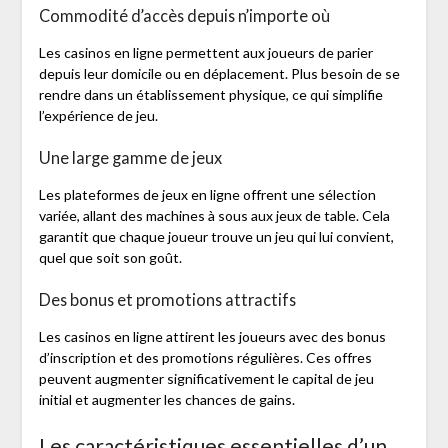
Commodité d’accès depuis n’importe où
Les casinos en ligne permettent aux joueurs de parier
depuis leur domicile ou en déplacement. Plus besoin de se
rendre dans un établissement physique, ce qui simplifie
l’expérience de jeu.
Une large gamme de jeux
Les plateformes de jeux en ligne offrent une sélection
variée, allant des machines à sous aux jeux de table. Cela
garantit que chaque joueur trouve un jeu qui lui convient,
quel que soit son goût.
Des bonus et promotions attractifs
Les casinos en ligne attirent les joueurs avec des bonus
d’inscription et des promotions régulières. Ces offres
peuvent augmenter significativement le capital de jeu
initial et augmenter les chances de gains.
Les caractéristiques essentielles d’un