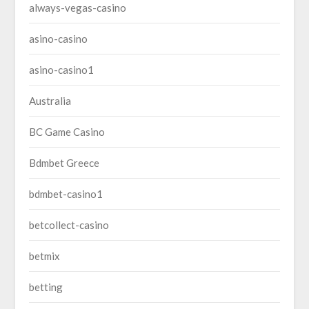
always-vegas-casino
asino-casino
asino-casino1
Australia
BC Game Casino
Bdmbet Greece
bdmbet-casino1
betcollect-casino
betmix
betting