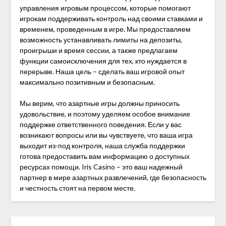
управления игровым процессом, которые помогают
игрокам поддерживать контроль над своими ставками и
временем, проведенным в игре. Мы предоставляем
возможность устанавливать лимиты на депозиты,
проигрыши и время сессии, а также предлагаем
функции самоисключения для тех, кто нуждается в
перерыве. Наша цель – сделать ваш игровой опыт
максимально позитивным и безопасным.
Мы верим, что азартные игры должны приносить
удовольствие, и поэтому уделяем особое внимание
поддержке ответственного поведения. Если у вас
возникают вопросы или вы чувствуете, что ваша игра
выходит из-под контроля, наша служба поддержки
готова предоставить вам информацию о доступных
ресурсах помощи. Iris Casino – это ваш надежный
партнер в мире азартных развлечений, где безопасность
и честность стоят на первом месте.