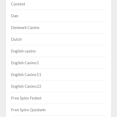
Content
Dan
Denmark Casino
Dutch
English casino
English Casino1
English Casino11
English Casino22
Free Spins Fezbet
Free Spins Quickwin