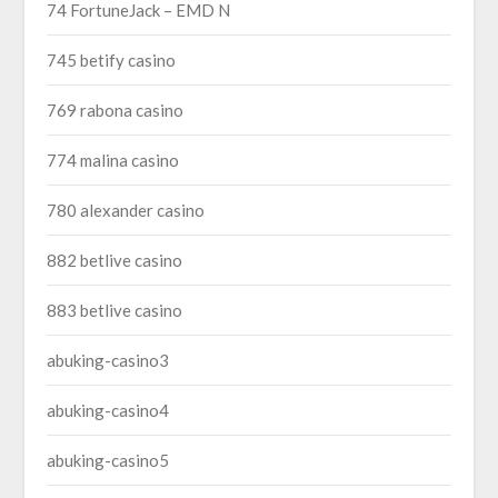
74 FortuneJack – EMD N
745 betify casino
769 rabona casino
774 malina casino
780 alexander casino
882 betlive casino
883 betlive casino
abuking-casino3
abuking-casino4
abuking-casino5