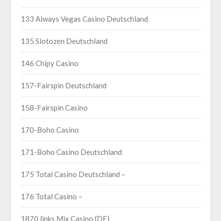
133 Always Vegas Casino Deutschland
135 Slotozen Deutschland
146 Chipy Casino
157-Fairspin Deutschland
158-Fairspin Casino
170-Boho Casino
171-Boho Casino Deutschland
175 Total Casino Deutschland –
176 Total Casino –
1870 links Mix Casino (DE)