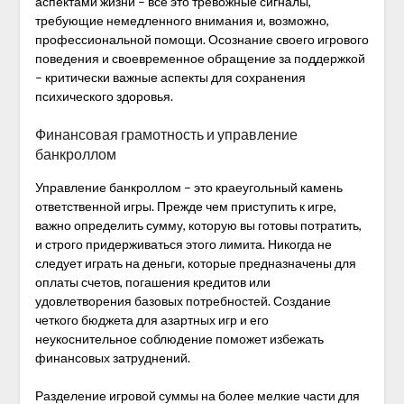
аспектами жизни – всё это тревожные сигналы,
требующие немедленного внимания и, возможно,
профессиональной помощи. Осознание своего игрового
поведения и своевременное обращение за поддержкой
– критически важные аспекты для сохранения
психического здоровья.
Финансовая грамотность и управление
банкроллом
Управление банкроллом – это краеугольный камень
ответственной игры. Прежде чем приступить к игре,
важно определить сумму, которую вы готовы потратить,
и строго придерживаться этого лимита. Никогда не
следует играть на деньги, которые предназначены для
оплаты счетов, погашения кредитов или
удовлетворения базовых потребностей. Создание
четкого бюджета для азартных игр и его
неукоснительное соблюдение поможет избежать
финансовых затруднений.
Разделение игровой суммы на более мелкие части для