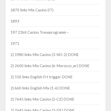
1870 links Mix Casino (IT)
1893
197 21bit Casino Treueprogramm –
1971
2) 1980 links Mix Casino (3-NO-2) DONE
2) 2600 links Mix Casino (6-Morocco_ar) DONE
2) 550 links English Frt trigger DONE
2) 660 links English Mix (1-6) DONE
2) 7645 links Mix Casino (2-CZ) DONE
2) 7645 links Mix Casino (3-DE) DONE