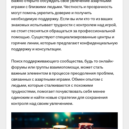
Важно открыто обсуждать свое увлечение азартными
играми с близкими людьми. Честность и прозрачность
могут помочь укрепить доверие и получить
необходимую поддержку. Если вы или кто-то из ваших
знакомых испытывает трудности с контролем над игрой,
не стоит стесняться обращаться за профессиональной
помощью. Существуют специализированные центры и
горячие линии, которые предлагают конфиденциальную
поддержку и консультации.
Поиск поддерживающего сообщества, будь то онлайн-
форумы или группы взаимопомощи, может стать
важным элементом в процессе преодоления проблем,
связанных с азартными играми. Обмен опытом с
людьми, которые сталкиваются с похожими
трудностями, помогает почувствовать себя менее
одиноким и найти новые стратегии для сохранения
контроля над своим увлечением.