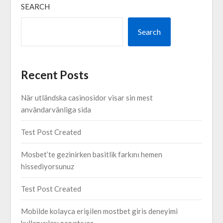
SEARCH
Search
Recent Posts
När utländska casinosidor visar sin mest
användarvänliga sida
Test Post Created
Mosbet’te gezinirken basitlik farkını hemen
hissediyorsunuz
Test Post Created
Mobilde kolayca erişilen mostbet giris deneyimi
kullanıcıları şaşırtıyor