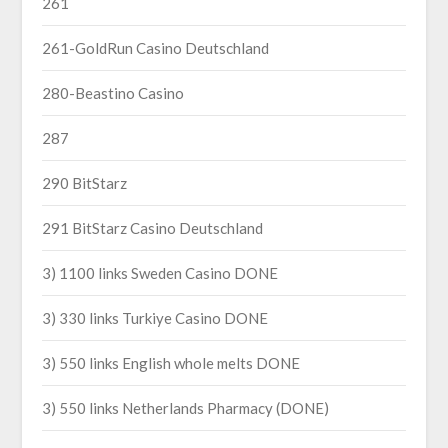
261
261-GoldRun Casino Deutschland
280-Beastino Casino
287
290 BitStarz
291 BitStarz Casino Deutschland
3) 1100 links Sweden Casino DONE
3) 330 links Turkiye Casino DONE
3) 550 links English whole melts DONE
3) 550 links Netherlands Pharmacy (DONE)