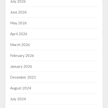
July 2026
June 2026
May 2026
April 2026
March 2026
February 2026
January 2026
December 2025
August 2024
July 2024