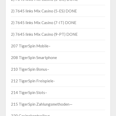
2) 7645 links Mix Casino (5-ES) DONE
2) 7645 links Mix Casino (7-IT) DONE
2) 7645 links Mix Casino (9-PT) DONE
207 TigerSpin Mobile–
208 TigerSpin Smartphone
210 TigerSpin Bonus–
212 TigerSpin Freispiele-
214 TigerSpin Slots–
215 TigerSpin Zahlungsmethoden—
220 Casinokontrolleur –