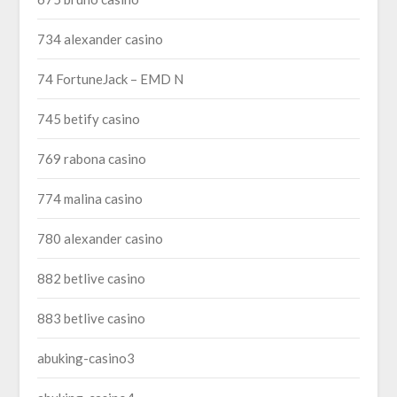
734 alexander casino
74 FortuneJack – EMD N
745 betify casino
769 rabona casino
774 malina casino
780 alexander casino
882 betlive casino
883 betlive casino
abuking-casino3