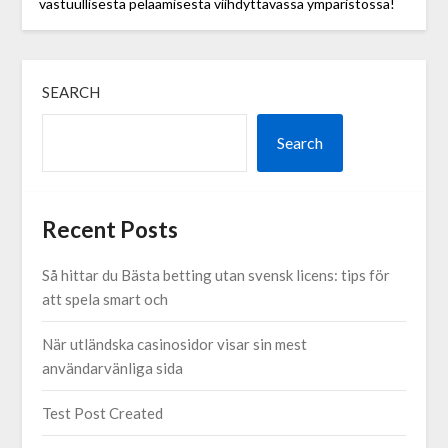
vastuullisesta pelaamisesta viihdyttävässä ympäristössä!
SEARCH
Search
Recent Posts
Så hittar du Bästa betting utan svensk licens: tips för
att spela smart och
När utländska casinosidor visar sin mest
användarvänliga sida
Test Post Created