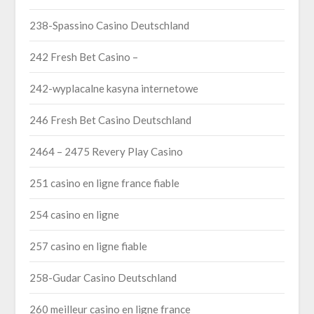
238-Spassino Casino Deutschland
242 Fresh Bet Casino –
242-wyplacalne kasyna internetowe
246 Fresh Bet Casino Deutschland
2464 – 2475 Revery Play Casino
251 casino en ligne france fiable
254 casino en ligne
257 casino en ligne fiable
258-Gudar Casino Deutschland
260 meilleur casino en ligne france