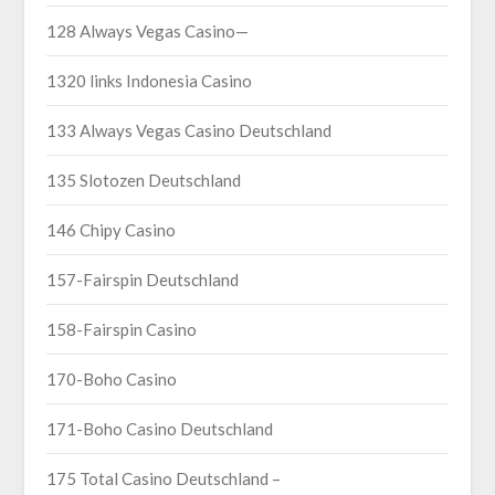
128 Always Vegas Casino—
1320 links Indonesia Casino
133 Always Vegas Casino Deutschland
135 Slotozen Deutschland
146 Chipy Casino
157-Fairspin Deutschland
158-Fairspin Casino
170-Boho Casino
171-Boho Casino Deutschland
175 Total Casino Deutschland –