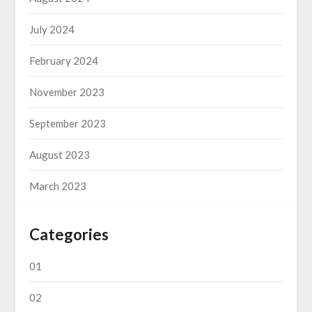
July 2024
February 2024
November 2023
September 2023
August 2023
March 2023
Categories
01
02