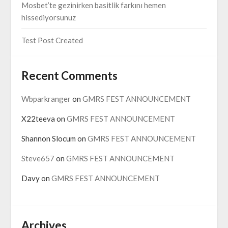
Mosbet’te gezinirken basitlik farkını hemen
hissediyorsunuz
Test Post Created
Recent Comments
Wbparkranger
on
GMRS FEST ANNOUNCEMENT
X22teeva
on
GMRS FEST ANNOUNCEMENT
Shannon Slocum
on
GMRS FEST ANNOUNCEMENT
Steve657
on
GMRS FEST ANNOUNCEMENT
Davy
on
GMRS FEST ANNOUNCEMENT
Archives