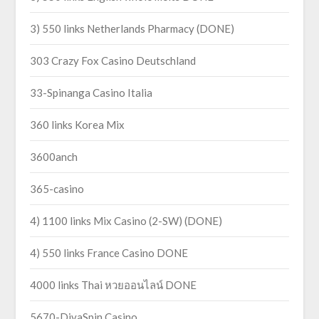
3) 550 links Netherlands Pharmacy (DONE)
303 Crazy Fox Casino Deutschland
33-Spinanga Casino Italia
360 links Korea Mix
3600anch
365-casino
4) 1100 links Mix Casino (2-SW) (DONE)
4) 550 links France Casino DONE
4000 links Thai หวยออนไลน์ DONE
5670-DivaSpin Casino