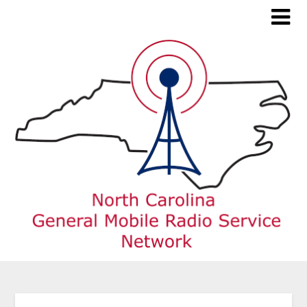
Skip
to
content