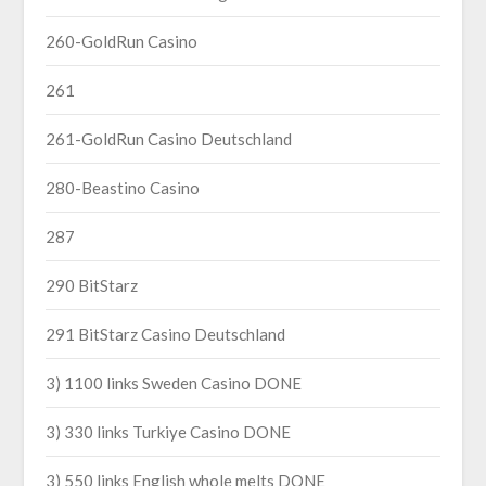
260-GoldRun Casino
261
261-GoldRun Casino Deutschland
280-Beastino Casino
287
290 BitStarz
291 BitStarz Casino Deutschland
3) 1100 links Sweden Casino DONE
3) 330 links Turkiye Casino DONE
3) 550 links English whole melts DONE