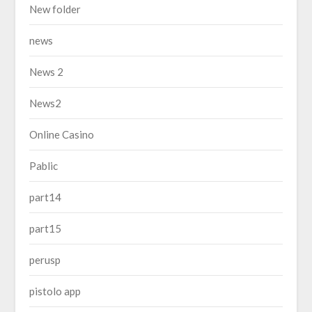
New folder
news
News 2
News2
Online Casino
Pablic
part14
part15
perusp
pistolo app