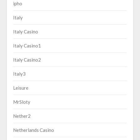
ipho
Italy
Italy Casino
Italy Casino1
Italy Casino2
Italy3
Leisure
MrSloty
Nether2
Netherlands Casino