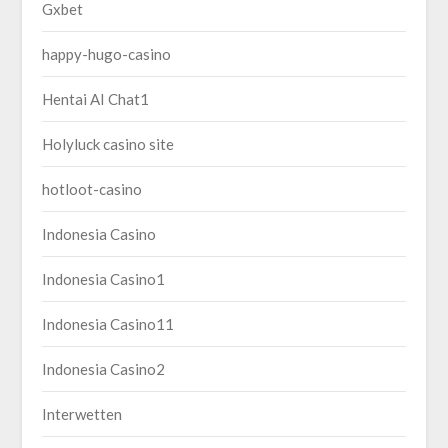
Gxbet
happy-hugo-casino
Hentai AI Chat1
Holyluck casino site
hotloot-casino
Indonesia Casino
Indonesia Casino1
Indonesia Casino11
Indonesia Casino2
Interwetten