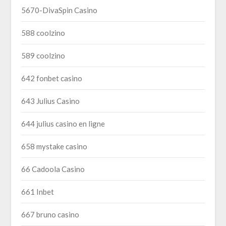
5670-DivaSpin Casino
588 coolzino
589 coolzino
642 fonbet casino
643 Julius Casino
644 julius casino en ligne
658 mystake casino
66 Cadoola Casino
661 Inbet
667 bruno casino