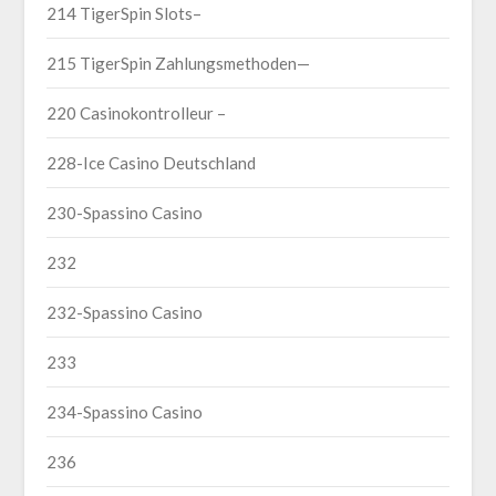
214 TigerSpin Slots–
215 TigerSpin Zahlungsmethoden—
220 Casinokontrolleur –
228-Ice Casino Deutschland
230-Spassino Casino
232
232-Spassino Casino
233
234-Spassino Casino
236