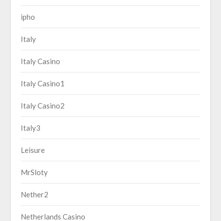
ipho
Italy
Italy Casino
Italy Casino1
Italy Casino2
Italy3
Leisure
MrSloty
Nether2
Netherlands Casino