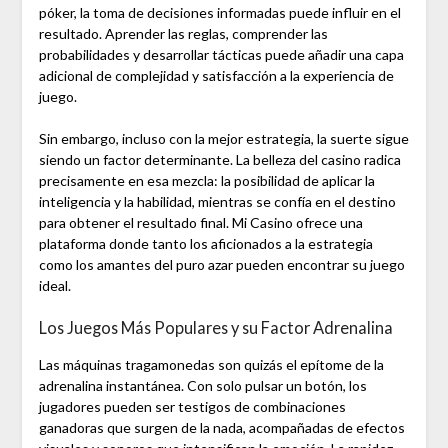
póker, la toma de decisiones informadas puede influir en el
resultado. Aprender las reglas, comprender las
probabilidades y desarrollar tácticas puede añadir una capa
adicional de complejidad y satisfacción a la experiencia de
juego.
Sin embargo, incluso con la mejor estrategia, la suerte sigue
siendo un factor determinante. La belleza del casino radica
precisamente en esa mezcla: la posibilidad de aplicar la
inteligencia y la habilidad, mientras se confía en el destino
para obtener el resultado final. Mi Casino ofrece una
plataforma donde tanto los aficionados a la estrategia
como los amantes del puro azar pueden encontrar su juego
ideal.
Los Juegos Más Populares y su Factor Adrenalina
Las máquinas tragamonedas son quizás el epítome de la
adrenalina instantánea. Con solo pulsar un botón, los
jugadores pueden ser testigos de combinaciones
ganadoras que surgen de la nada, acompañadas de efectos