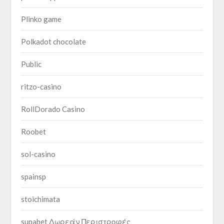
Plinko game
Polkadot chocolate
Public
ritzo-casino
RollDorado Casino
Roobet
sol-casino
spainsp
stoichimata
supabet Δωρεάν Περιστροφές