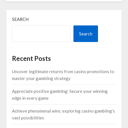
SEARCH
Search
Recent Posts
Uncover legitimate returns from casino promotions to
master your gambling strategy
Appreciate positive gambling: Secure your winning
edge in every game
Achieve phenomenal wins: exploring casino gambling’s
vast possibilities