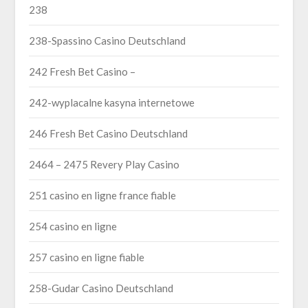
238
238-Spassino Casino Deutschland
242 Fresh Bet Casino –
242-wyplacalne kasyna internetowe
246 Fresh Bet Casino Deutschland
2464 – 2475 Revery Play Casino
251 casino en ligne france fiable
254 casino en ligne
257 casino en ligne fiable
258-Gudar Casino Deutschland