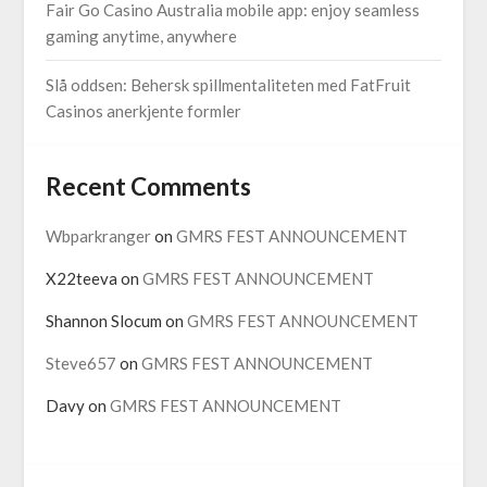
Fair Go Casino Australia mobile app: enjoy seamless
gaming anytime, anywhere
Slå oddsen: Behersk spillmentaliteten med FatFruit
Casinos anerkjente formler
Recent Comments
Wbparkranger
on
GMRS FEST ANNOUNCEMENT
X22teeva
on
GMRS FEST ANNOUNCEMENT
Shannon Slocum
on
GMRS FEST ANNOUNCEMENT
Steve657
on
GMRS FEST ANNOUNCEMENT
Davy
on
GMRS FEST ANNOUNCEMENT