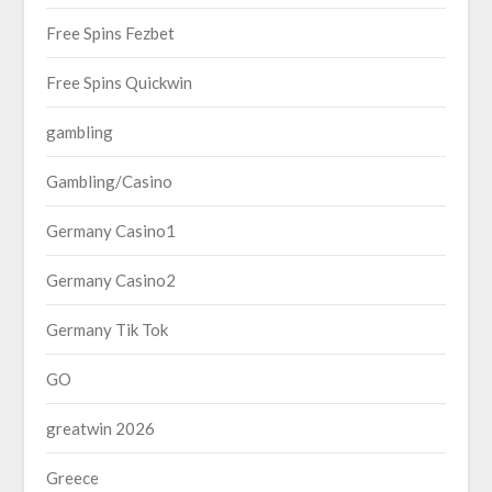
Free Spins Fezbet
Free Spins Quickwin
gambling
Gambling/Casino
Germany Casino1
Germany Casino2
Germany Tik Tok
GO
greatwin 2026
Greece