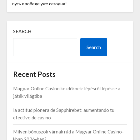
путь к победе уже сегодня!
SEARCH
Search
Recent Posts
Magyar Online Casino kezdőknek: lépésről lépésre a
játék világába
la actitud pionera de Sapphirebet: aumentando tu
efectivo de casino
Milyen bónuszok várnak rád a Magyar Online Casino-
kban 2026-ban?