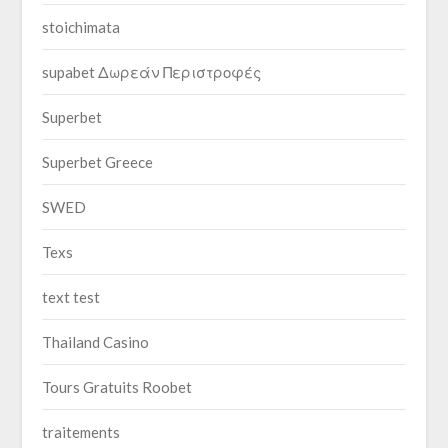
stoichimata
supabet Δωρεάν Περιστροφές
Superbet
Superbet Greece
SWED
Texs
text test
Thailand Casino
Tours Gratuits Roobet
traitements