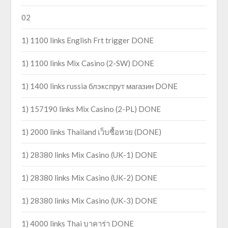
02
1) 1100 links English Frt trigger DONE
1) 1100 links Mix Casino (2-SW) DONE
1) 1400 links russia блэкспрут магазин DONE
1) 157190 links Mix Casino (2-PL) DONE
1) 2000 links Thailand เว็บซื้อหวย (DONE)
1) 28380 links Mix Casino (UK-1) DONE
1) 28380 links Mix Casino (UK-2) DONE
1) 28380 links Mix Casino (UK-3) DONE
1) 4000 links Thai บาคาร่า DONE