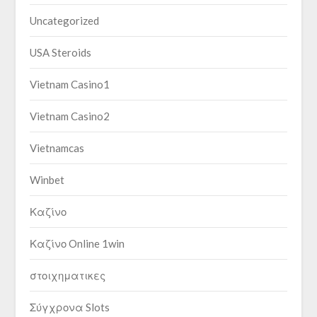
Uncategorized
USA Steroids
Vietnam Casino1
Vietnam Casino2
Vietnamcas
Winbet
Καζίνο
Καζίνο Online 1win
στοιχηματικες
Σύγχρονα Slots