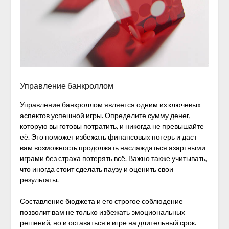
Управление банкроллом
Управление банкроллом является одним из ключевых
аспектов успешной игры. Определите сумму денег,
которую вы готовы потратить, и никогда не превышайте
её. Это поможет избежать финансовых потерь и даст
вам возможность продолжать наслаждаться азартными
играми без страха потерять всё. Важно также учитывать,
что иногда стоит сделать паузу и оценить свои
результаты.
Составление бюджета и его строгое соблюдение
позволит вам не только избежать эмоциональных
решений, но и оставаться в игре на длительный срок.