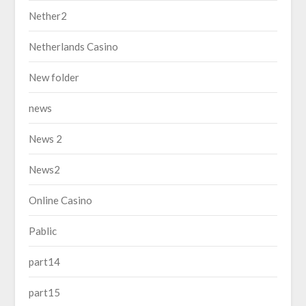
Nether2
Netherlands Casino
New folder
news
News 2
News2
Online Casino
Pablic
part14
part15