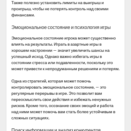
Также полезно установить лимиты на выигрыш и
проигрыш, чтобы не потерять контроль над своими
финансами.
Эмоциональное состояние и психология игры
Эмоциональное состояние игрока может существенно
влиять на результаты. Играть в азартные игры в
хорошем настроении — значит увеличить шансы на
успешный исход. Однако важно избегать игры в
состоянии стресса или подавленности, поскольку это
может привести к непродуманным решениям и потерям.
Одна из стратегий, которая может помочь
контролировать эмоциональное состояние, — это
регулярные перерывы в игре. Это позволит вам
переосмыслить свои действия и избежать ненужных
рисков. Кроме того, осознание своих эмоций и работа
над ними может помочь вам стать более устойчивым в
сложных ситуациях.
Поиск информации и анализ конкурентов