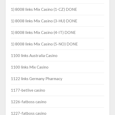
1) 8008 links Mix Casino (1-CZ) DONE
1) 8008 links Mix Casino (3-HU) DONE
1) 8008 links Mix Casino (4-IT) DONE
1) 8008 links Mix Casino (5-NO) DONE
1100 links Australia Casino
1100 links Mix Casino
1122 links Germany Pharmacy
1177-betlive casino
1226-fatboss casino
1227-fatboss casino