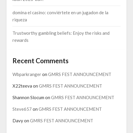
domina el casino: conviértete en un jugadon de la
riqueza
Trustworthy gambling beliefs: Enjoy the risks and
rewards
Recent Comments
Wbparkranger
on
GMRS FEST ANNOUNCEMENT
X22teeva
on
GMRS FEST ANNOUNCEMENT
Shannon Slocum
on
GMRS FEST ANNOUNCEMENT
Steve657
on
GMRS FEST ANNOUNCEMENT
Davy
on
GMRS FEST ANNOUNCEMENT