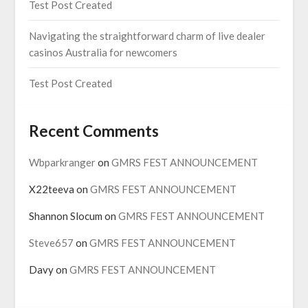
Test Post Created
Navigating the straightforward charm of live dealer
casinos Australia for newcomers
Test Post Created
Recent Comments
Wbparkranger
on
GMRS FEST ANNOUNCEMENT
X22teeva
on
GMRS FEST ANNOUNCEMENT
Shannon Slocum
on
GMRS FEST ANNOUNCEMENT
Steve657
on
GMRS FEST ANNOUNCEMENT
Davy
on
GMRS FEST ANNOUNCEMENT