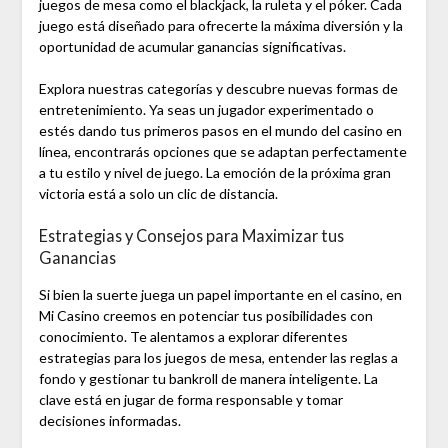
juegos de mesa como el blackjack, la ruleta y el póker. Cada
juego está diseñado para ofrecerte la máxima diversión y la
oportunidad de acumular ganancias significativas.
Explora nuestras categorías y descubre nuevas formas de
entretenimiento. Ya seas un jugador experimentado o
estés dando tus primeros pasos en el mundo del casino en
línea, encontrarás opciones que se adaptan perfectamente
a tu estilo y nivel de juego. La emoción de la próxima gran
victoria está a solo un clic de distancia.
Estrategias y Consejos para Maximizar tus
Ganancias
Si bien la suerte juega un papel importante en el casino, en
Mi Casino creemos en potenciar tus posibilidades con
conocimiento. Te alentamos a explorar diferentes
estrategias para los juegos de mesa, entender las reglas a
fondo y gestionar tu bankroll de manera inteligente. La
clave está en jugar de forma responsable y tomar
decisiones informadas.