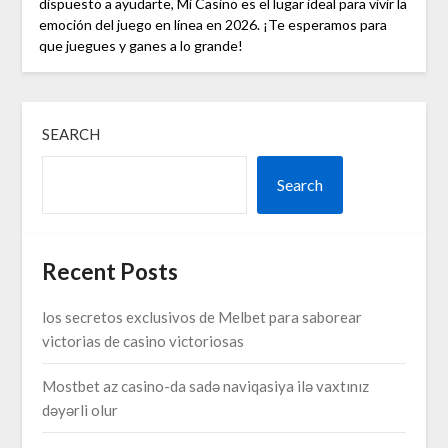
dispuesto a ayudarte, Mi Casino es el lugar ideal para vivir la
emoción del juego en línea en 2026. ¡Te esperamos para
que juegues y ganes a lo grande!
SEARCH
Search
Recent Posts
los secretos exclusivos de Melbet para saborear
victorias de casino victoriosas
Mostbet az casino-da sadə naviqasiya ilə vaxtınız
dəyərli olur