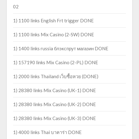
02
1) 1100 links English Frt trigger DONE
1) 1100 links Mix Casino (2-SW) DONE
1) 1400 links russia блэкспрут магазин DONE
1) 157190 links Mix Casino (2-PL) DONE
1) 2000 links Thailand เว็บซื้อหวย (DONE)
1) 28380 links Mix Casino (UK-1) DONE
1) 28380 links Mix Casino (UK-2) DONE
1) 28380 links Mix Casino (UK-3) DONE
1) 4000 links Thai บาคาร่า DONE