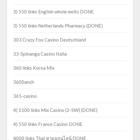
3) 550 links English whole melts DONE
3) 550 links Netherlands Pharmacy (DONE)
303 Crazy Fox Casino Deutschland
33-Spinanga Casino Italia
360 links Korea Mix
3600anch
365-casino
4) 1100 links Mix Casino (2-SW) (DONE)
4) 550 links France Casino DONE
4000 links Thai หวยออนไลน์ DONE