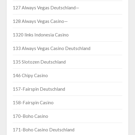
127 Always Vegas Deutschland—
128 Always Vegas Casino—
1320 links Indonesia Casino
133 Always Vegas Casino Deutschland
135 Slotozen Deutschland
146 Chipy Casino
157-Fairspin Deutschland
158-Fairspin Casino
170-Boho Casino
171-Boho Casino Deutschland