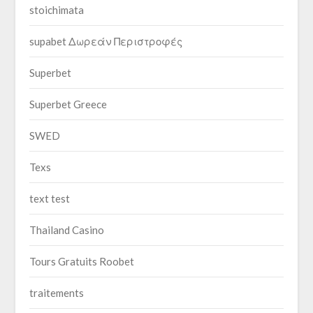
stoichimata
supabet Δωρεάν Περιστροφές
Superbet
Superbet Greece
SWED
Texs
text test
Thailand Casino
Tours Gratuits Roobet
traitements