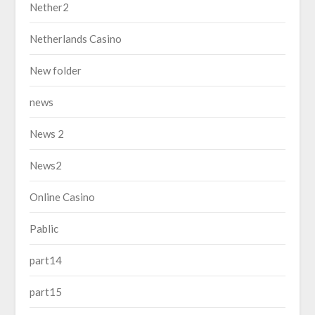
Nether2
Netherlands Casino
New folder
news
News 2
News2
Online Casino
Pablic
part14
part15