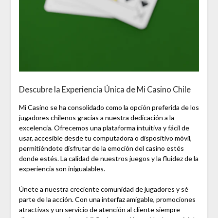
Descubre la Experiencia Única de Mi Casino Chile
Mi Casino se ha consolidado como la opción preferida de los
jugadores chilenos gracias a nuestra dedicación a la
excelencia. Ofrecemos una plataforma intuitiva y fácil de
usar, accesible desde tu computadora o dispositivo móvil,
permitiéndote disfrutar de la emoción del casino estés
donde estés. La calidad de nuestros juegos y la fluidez de la
experiencia son inigualables.
Únete a nuestra creciente comunidad de jugadores y sé
parte de la acción. Con una interfaz amigable, promociones
atractivas y un servicio de atención al cliente siempre