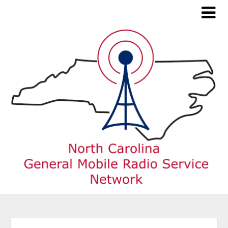
Skip
to
content