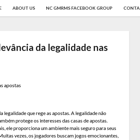
E
ABOUT US
NC GMRMS FACEBOOK GROUP
CONTA
levância da legalidade nas
as apostas
s
legalidade que rege as apostas. A legalidade não
ambém protege os interesses das casas de apostas.
is, ele proporciona um ambiente mais seguro para seus
. Muitas vezes, os jogadores buscam jogos emocionantes,