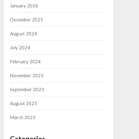
January 2026
December 2025
August 2024
July 2024
February 2024
November 2023
September 2023
August 2023
March 2023
Categories