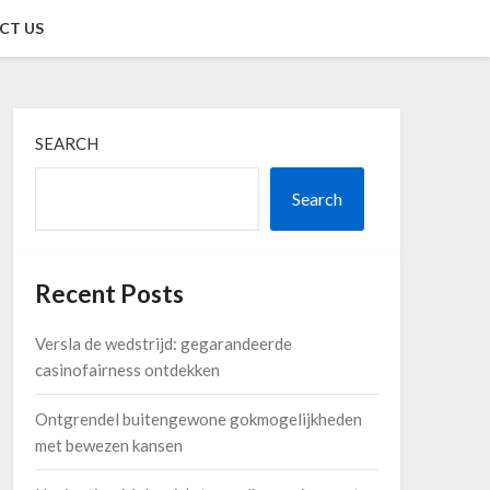
CT US
SEARCH
Search
Recent Posts
Versla de wedstrijd: gegarandeerde
casinofairness ontdekken
Ontgrendel buitengewone gokmogelijkheden
met bewezen kansen