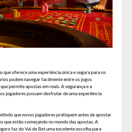
o que oferece uma experiência única e segura para os
ários podem navegar facilmente entre os jogos
, que permite apostas em reais. A segurança e a
s os jogadores possam desfrutar de uma experiência
mitindo que novos jogadores pratiquem antes de apostar
ueles que estão começando no mundo das apostas. A
guro faz do Vai de Bet uma excelente escolha para