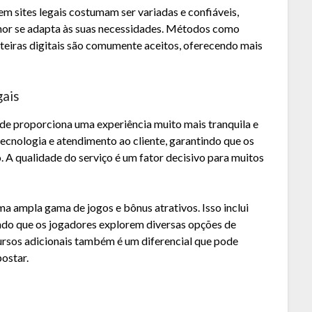
m sites legais costumam ser variadas e confiáveis,
hor se adapta às suas necessidades. Métodos como
arteiras digitais são comumente aceitos, oferecendo mais
gais
de proporciona uma experiência muito mais tranquila e
ecnologia e atendimento ao cliente, garantindo que os
 A qualidade do serviço é um fator decisivo para muitos
a ampla gama de jogos e bônus atrativos. Isso inclui
indo que os jogadores explorem diversas opções de
ursos adicionais também é um diferencial que pode
ostar.