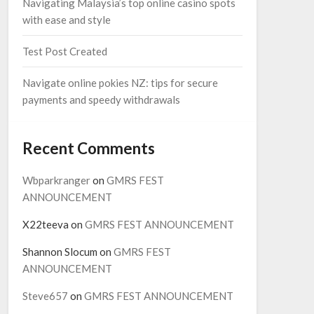
Navigating Malaysia’s top online casino spots
with ease and style
Test Post Created
Navigate online pokies NZ: tips for secure
payments and speedy withdrawals
Recent Comments
Wbparkranger
on
GMRS FEST
ANNOUNCEMENT
X22teeva
on
GMRS FEST ANNOUNCEMENT
Shannon Slocum
on
GMRS FEST
ANNOUNCEMENT
Steve657
on
GMRS FEST ANNOUNCEMENT