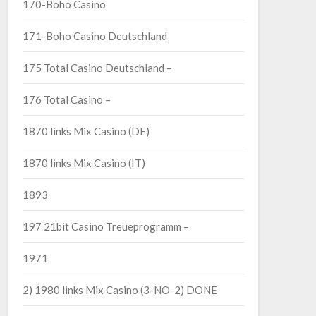
170-Boho Casino
171-Boho Casino Deutschland
175 Total Casino Deutschland –
176 Total Casino –
1870 links Mix Casino (DE)
1870 links Mix Casino (IT)
1893
197 21bit Casino Treueprogramm –
1971
2) 1980 links Mix Casino (3-NO-2) DONE