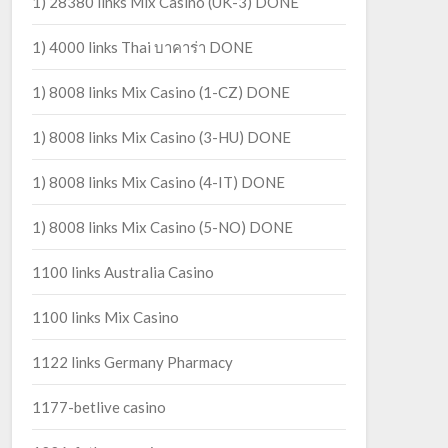
1) 28380 links Mix Casino (UK-3) DONE
1) 4000 links Thai บาคาร่า DONE
1) 8008 links Mix Casino (1-CZ) DONE
1) 8008 links Mix Casino (3-HU) DONE
1) 8008 links Mix Casino (4-IT) DONE
1) 8008 links Mix Casino (5-NO) DONE
1100 links Australia Casino
1100 links Mix Casino
1122 links Germany Pharmacy
1177-betlive casino