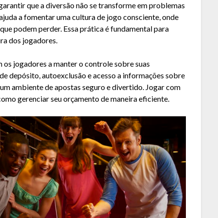
 garantir que a diversão não se transforme em problemas
 ajuda a fomentar uma cultura de jogo consciente, onde
 que podem perder. Essa prática é fundamental para
ira dos jogadores.
m os jogadores a manter o controle sobre suas
 de depósito, autoexclusão e acesso a informações sobre
 um ambiente de apostas seguro e divertido. Jogar com
como gerenciar seu orçamento de maneira eficiente.