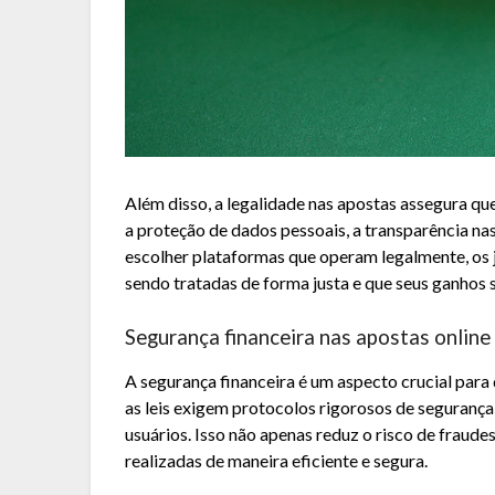
Além disso, a legalidade nas apostas assegura que
a proteção de dados pessoais, a transparência nas
escolher plataformas que operam legalmente, os 
sendo tratadas de forma justa e que seus ganhos
Segurança financeira nas apostas online
A segurança financeira é um aspecto crucial par
as leis exigem protocolos rigorosos de segurança
usuários. Isso não apenas reduz o risco de fraud
realizadas de maneira eficiente e segura.